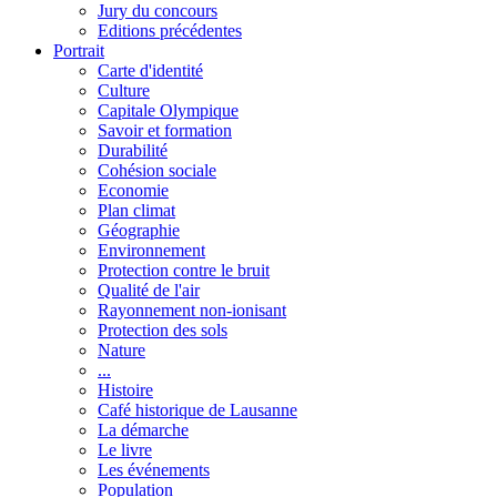
Jury du concours
Editions précédentes
Portrait
Carte d'identité
Culture
Capitale Olympique
Savoir et formation
Durabilité
Cohésion sociale
Economie
Plan climat
Géographie
Environnement
Protection contre le bruit
Qualité de l'air
Rayonnement non-ionisant
Protection des sols
Nature
...
Histoire
Café historique de Lausanne
La démarche
Le livre
Les événements
Population