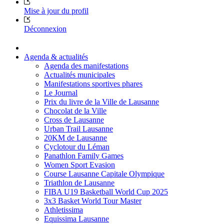
Mise à jour du profil
Déconnexion
Agenda & actualités
Agenda des manifestations
Actualités municipales
Manifestations sportives phares
Le Journal
Prix du livre de la Ville de Lausanne
Chocolat de la Ville
Cross de Lausanne
Urban Trail Lausanne
20KM de Lausanne
Cyclotour du Léman
Panathlon Family Games
Women Sport Evasion
Course Lausanne Capitale Olympique
Triathlon de Lausanne
FIBA U19 Basketball World Cup 2025
3x3 Basket World Tour Master
Athletissima
Equissima Lausanne