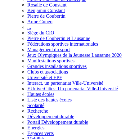
Rosalie de Constant
Benjamin Constant
Pierre de Coubertin
Anne Cuneo
...
Siège du CIO
Pierre de Coubertin et Lausanne
Fédérations sportives internationales
Management du sport
Jeux Olympiques de la Jeunesse Lausanne 2020
Manifestations sportives
Grandes installations sportives
Clubs et associations
Université et EPF
Interact, un partenariat Ville-Université
EUniverCities: Un partenariat Ville-Université
Hautes écoles
Liste des hautes écoles
Scolarité
Recherche
Développement durable
Portail Développement durable
Energies
Espaces verts
Mobilité