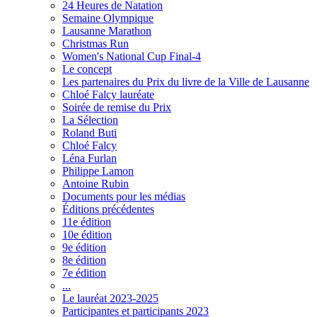
24 Heures de Natation
Semaine Olympique
Lausanne Marathon
Christmas Run
Women's National Cup Final-4
Le concept
Les partenaires du Prix du livre de la Ville de Lausanne
Chloé Falcy lauréate
Soirée de remise du Prix
La Sélection
Roland Buti
Chloé Falcy
Léna Furlan
Philippe Lamon
Antoine Rubin
Documents pour les médias
Éditions précédentes
11e édition
10e édition
9e édition
8e édition
7e édition
...
Le lauréat 2023-2025
Participantes et participants 2023