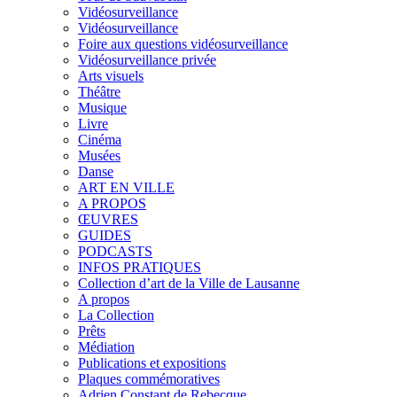
Vidéosurveillance
Vidéosurveillance
Foire aux questions vidéosurveillance
Vidéosurveillance privée
Arts visuels
Théâtre
Musique
Livre
Cinéma
Musées
Danse
ART EN VILLE
A PROPOS
ŒUVRES
GUIDES
PODCASTS
INFOS PRATIQUES
Collection d’art de la Ville de Lausanne
A propos
La Collection
Prêts
Médiation
Publications et expositions
Plaques commémoratives
Adrien Constant de Rebecque