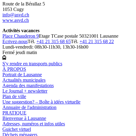
Route de la Bérallaz 5
1053 Cugy
info@asvd.ch
www.asvd.ch
Activités vacances
Place Chauderon 9
Etage T
Case postale 5032
1001 Lausanne
Ecrivez-nous
Tél.
+41 21 315 68 65
Tél.
+41 21 315 68 22
Lundi-vendredi: 08h30-11h30, 13h30-16h00
Fermé jeudi matin
S'y rendre en transports publics
À PROPOS
Portrait de Lausanne
Actualités municipales
Agenda des manifestations
Le Journal + newsletter
Plan de ville
Une suggestion? – Boîte à idées virtuelle
Annuaire de l'administration
PRATIQUE
Bienvenue à Lausanne
Adresses, numéros et infos utiles
Guichet virtuel
Déchets ménagers