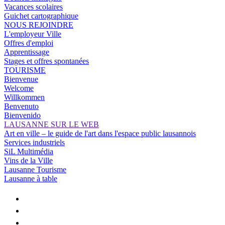
Vacances scolaires
Guichet cartographique
NOUS REJOINDRE
L'employeur Ville
Offres d'emploi
Apprentissage
Stages et offres spontanées
TOURISME
Bienvenue
Welcome
Willkommen
Benvenuto
Bienvenido
LAUSANNE SUR LE WEB
Art en ville – le guide de l'art dans l'espace public lausannois
Services industriels
SiL Multimédia
Vins de la Ville
Lausanne Tourisme
Lausanne à table