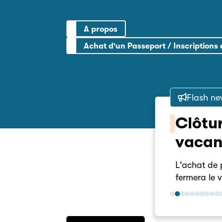
A propos
Achat d'un Passeport / Inscriptions 
Flash ne
0 bubble tea
Clôtur
Modifications
vacanc
e tea a lieu de
10h à 12h
L'achat de pa
fermera le ven