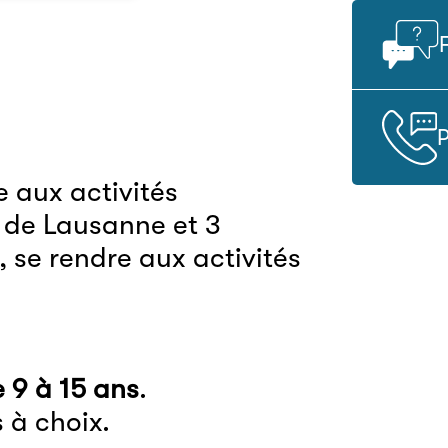
P
e aux activités
e de Lausanne
et
3
 se rendre aux activités
 9 à 15 ans
.
 à choix.