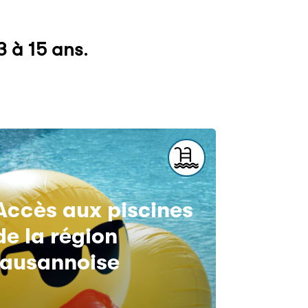
3 à 15 ans
.
Accès aux piscines
de la région
lausannoise