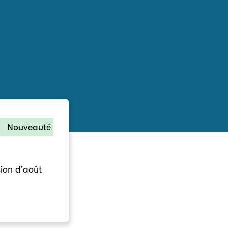
Activités annulées du
Nouveauté
8701_4 : Escrime (9-15 ans) - annulée
7210_4 : Escalade sur bloc (sans corde) - 
on d'août
7900 : Football et jeux - annulée
3480_4 : Fripouille, sensibiliser par le rire 