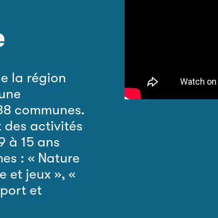
e
e la région
 une
 38 communes.
 des activités
9 à 15 ans
mes : « Nature
 et jeux », «
Sport et