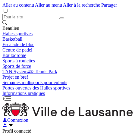
Aller au contenu
Aller au menu
Aller à la recherche
Partager
Beaulieu
Halles sportives
Basketball
Escalade de bloc
Centre de padel
Boulodrome
Sports à roulettes
Sports de force
TAN System4® Tennis Park
Projet en bref
Semaines multisports pour enfants
Portes ouvertes des Halles sportives
Informations pratiques
Connexion
Profil connecté