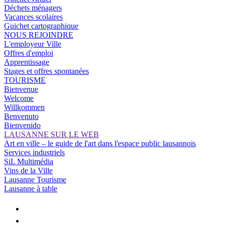
Déchets ménagers
Vacances scolaires
Guichet cartographique
NOUS REJOINDRE
L'employeur Ville
Offres d'emploi
Apprentissage
Stages et offres spontanées
TOURISME
Bienvenue
Welcome
Willkommen
Benvenuto
Bienvenido
LAUSANNE SUR LE WEB
Art en ville – le guide de l'art dans l'espace public lausannois
Services industriels
SiL Multimédia
Vins de la Ville
Lausanne Tourisme
Lausanne à table