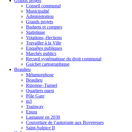
Grands projets
Conseil communal
Municipalité
Administration
Grands projets
Budgets et comptes
Statistique
Votations, élections
Travailler à la Ville
Enquêtes publiques
Marchés publics
Recueil systématique du droit communal
Guichet cartographique
Beaulieu
Métamorphose
Beaulieu
Riponne–Tunnel
Quartiers ouest
Pôle Gare
m3
Tramway
Epura
Lausanne en 2030
Couverture de l’autoroute aux Boveresses
Saint-Sulpice II