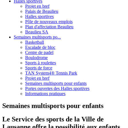
Halles sportives
Projet en bref
Palais de Beaulieu
Halles sportives
Pôle de nouveaux emplois
Plan d'affectation Beaulieu
Beaulieu SA
Semaines multisports po...
Basketball
Escalade de bloc
Centre de padel
Boulodrome
Sports à roulettes
Sports de force
TAN System4® Tennis Park
Projet en bref
Semaines multisports pour enfants
Portes ouvertes des Halles sportives
Informations pratiques
Semaines multisports pour enfants
Le Service des sports de la Ville de
Lausanne offre la possibilité aux enfants