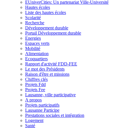
EUniverCities: Un partenariat Ville-Université
Hautes écoles
Liste des hautes écoles
Scolarité
Recherche
Développement durable
Portail Développement durable
Energies
Espaces verts
Mobilité
Alimentation
Ecoquartiers
Rapport d'activité FDD-FEE
Le mot des Présidents
Raison d'être et missions
Chiffres clés
Projets Fdd
Projets Fee
Lausanne, ville participative
A propos
Projets participatifs
Lausanne Participe
Prestations sociales et intégration
Logement
Santé