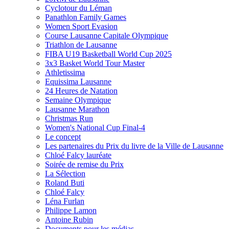
Cyclotour du Léman
Panathlon Family Games
Women Sport Evasion
Course Lausanne Capitale Olympique
Triathlon de Lausanne
FIBA U19 Basketball World Cup 2025
3x3 Basket World Tour Master
Athletissima
Equissima Lausanne
24 Heures de Natation
Semaine Olympique
Lausanne Marathon
Christmas Run
Women's National Cup Final-4
Le concept
Les partenaires du Prix du livre de la Ville de Lausanne
Chloé Falcy lauréate
Soirée de remise du Prix
La Sélection
Roland Buti
Chloé Falcy
Léna Furlan
Philippe Lamon
Antoine Rubin
Documents pour les médias