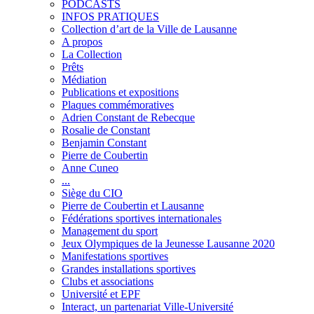
PODCASTS
INFOS PRATIQUES
Collection d’art de la Ville de Lausanne
A propos
La Collection
Prêts
Médiation
Publications et expositions
Plaques commémoratives
Adrien Constant de Rebecque
Rosalie de Constant
Benjamin Constant
Pierre de Coubertin
Anne Cuneo
...
Siège du CIO
Pierre de Coubertin et Lausanne
Fédérations sportives internationales
Management du sport
Jeux Olympiques de la Jeunesse Lausanne 2020
Manifestations sportives
Grandes installations sportives
Clubs et associations
Université et EPF
Interact, un partenariat Ville-Université