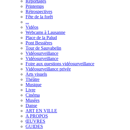
Reportages
Printemps
Rétrospectives
Fête de la forêt
...
Vidéos
Webcams à Lausanne
Place de la Palud
Pont Bessières
Tour de Sauvabelin
Vidéosurveillance
Vidéosurveillance
Foire aux questions vidéosurveillance
Vidéosurveillance privée
Arts visuels
Théâtre
Musique
Livre
Cinéma
Musées
Danse
ART EN VILLE
A PROPOS
ŒUVRES
GUIDES