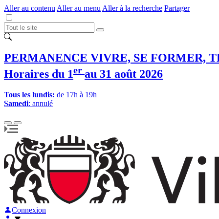
Aller au contenu
Aller au menu
Aller à la recherche
Partager
PERMANENCE VIVRE, SE FORMER, T
er
Horaires du 1
au 31 août 2026
Tous les lundis:
de 17h à 19h
Samedi
: annulé
Connexion