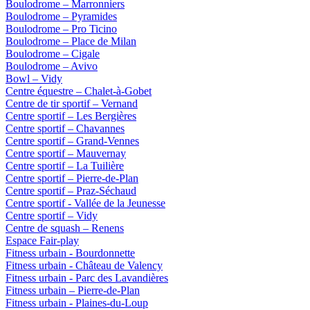
Boulodrome – Marronniers
Boulodrome – Pyramides
Boulodrome – Pro Ticino
Boulodrome – Place de Milan
Boulodrome – Cigale
Boulodrome – Avivo
Bowl – Vidy
Centre équestre – Chalet-à-Gobet
Centre de tir sportif – Vernand
Centre sportif – Les Bergières
Centre sportif – Chavannes
Centre sportif – Grand-Vennes
Centre sportif – Mauvernay
Centre sportif – La Tuilière
Centre sportif – Pierre-de-Plan
Centre sportif – Praz-Séchaud
Centre sportif - Vallée de la Jeunesse
Centre sportif – Vidy
Centre de squash – Renens
Espace Fair-play
Fitness urbain - Bourdonnette
Fitness urbain - Château de Valency
Fitness urbain - Parc des Lavandières
Fitness urbain – Pierre-de-Plan
Fitness urbain - Plaines-du-Loup