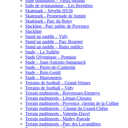
Salle omnisports – Vieux-Moulin
Salle de gymnastique – Les Bergières
Skatepark – Sévelin HS36
Skatepark - Promenade de Jomini
Skatepark - Parc du Boisy
Slackline - Parc public de Provence
Slackline
Stand up paddle – Vidy
Stand up paddle – Parc Bourget
Stand up paddle – Bains publics
Stade – La Tuilière
Stade Olympique – Pontaise
Stade – Juan-Antonio-Samaranch
Stade – Pierre-de-Coubertin
Stade – Bois-Gentil
Stade – Marronniers
Terrains de football – Grand-Vennes
Terrains de football – Vidy
Terrain multisports - Boveresses-Eterpeys
Terrain multisports - Léman-Chissiez
Terrain multisports - Provence, chemin de la Colline
Terrain multisports – Champ du Grand-Chêne
Terrain multisports - Valentin-Davel
Terrain multisports - Malley-Pagode
Terrain multisports - Parc des Lavandières