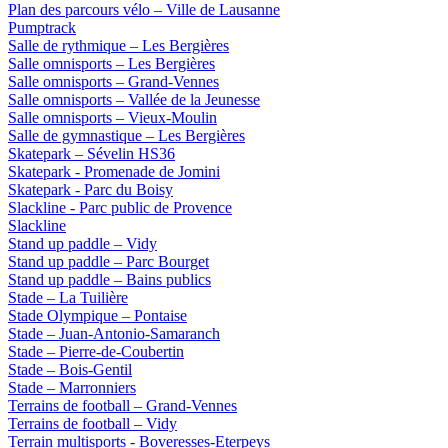
Plan des parcours vélo – Ville de Lausanne
Pumptrack
Salle de rythmique – Les Bergières
Salle omnisports – Les Bergières
Salle omnisports – Grand-Vennes
Salle omnisports – Vallée de la Jeunesse
Salle omnisports – Vieux-Moulin
Salle de gymnastique – Les Bergières
Skatepark – Sévelin HS36
Skatepark - Promenade de Jomini
Skatepark - Parc du Boisy
Slackline - Parc public de Provence
Slackline
Stand up paddle – Vidy
Stand up paddle – Parc Bourget
Stand up paddle – Bains publics
Stade – La Tuilière
Stade Olympique – Pontaise
Stade – Juan-Antonio-Samaranch
Stade – Pierre-de-Coubertin
Stade – Bois-Gentil
Stade – Marronniers
Terrains de football – Grand-Vennes
Terrains de football – Vidy
Terrain multisports - Boveresses-Eterpeys