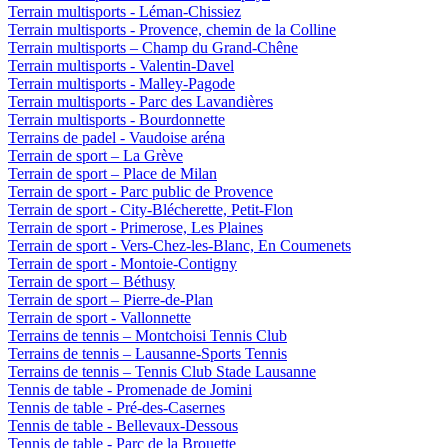
Terrain multisports - Léman-Chissiez
Terrain multisports - Provence, chemin de la Colline
Terrain multisports – Champ du Grand-Chêne
Terrain multisports - Valentin-Davel
Terrain multisports - Malley-Pagode
Terrain multisports - Parc des Lavandières
Terrain multisports - Bourdonnette
Terrains de padel - Vaudoise aréna
Terrain de sport – La Grève
Terrain de sport – Place de Milan
Terrain de sport - Parc public de Provence
Terrain de sport - City-Blécherette, Petit-Flon
Terrain de sport - Primerose, Les Plaines
Terrain de sport - Vers-Chez-les-Blanc, En Coumenets
Terrain de sport - Montoie-Contigny
Terrain de sport – Béthusy
Terrain de sport – Pierre-de-Plan
Terrain de sport - Vallonnette
Terrains de tennis – Montchoisi Tennis Club
Terrains de tennis – Lausanne-Sports Tennis
Terrains de tennis – Tennis Club Stade Lausanne
Tennis de table - Promenade de Jomini
Tennis de table - Pré-des-Casernes
Tennis de table - Bellevaux-Dessous
Tennis de table - Parc de la Brouette