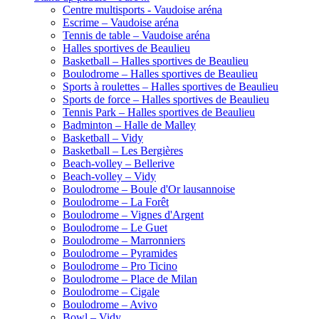
Centre multisports - Vaudoise aréna
Escrime – Vaudoise aréna
Tennis de table – Vaudoise aréna
Halles sportives de Beaulieu
Basketball – Halles sportives de Beaulieu
Boulodrome – Halles sportives de Beaulieu
Sports à roulettes – Halles sportives de Beaulieu
Sports de force – Halles sportives de Beaulieu
Tennis Park – Halles sportives de Beaulieu
Badminton – Halle de Malley
Basketball – Vidy
Basketball – Les Bergières
Beach-volley – Bellerive
Beach-volley – Vidy
Boulodrome – Boule d'Or lausannoise
Boulodrome – La Forêt
Boulodrome – Vignes d'Argent
Boulodrome – Le Guet
Boulodrome – Marronniers
Boulodrome – Pyramides
Boulodrome – Pro Ticino
Boulodrome – Place de Milan
Boulodrome – Cigale
Boulodrome – Avivo
Bowl – Vidy