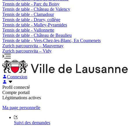
Tennis de table - Parc du Boisy
Tennis de table - Château de Valency
Tennis de table - Clamadour
Tennis de table - Druey, collège
Tennis de table - Malley-Pyramides
Tennis de table - Vallonnette
Tennis de table - Château de Beaulieu
Tennis de table - Vers-Chez-les-Blanc, En Coumenets
Zurich parcoursvita – Mauvernay
Zurich parcoursvita – Vidy
Connexion
Profil connecté
Compte portail
Légitimations actives
Ma page personnelle
Suivi des demandes