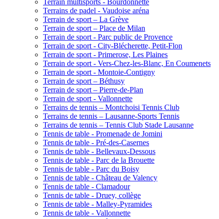
Terrain multisports - Bourdonnette
Terrains de padel - Vaudoise aréna
Terrain de sport – La Grève
Terrain de sport – Place de Milan
Terrain de sport - Parc public de Provence
Terrain de sport - City-Blécherette, Petit-Flon
Terrain de sport - Primerose, Les Plaines
Terrain de sport - Vers-Chez-les-Blanc, En Coumenets
Terrain de sport - Montoie-Contigny
Terrain de sport – Béthusy
Terrain de sport – Pierre-de-Plan
Terrain de sport - Vallonnette
Terrains de tennis – Montchoisi Tennis Club
Terrains de tennis – Lausanne-Sports Tennis
Terrains de tennis – Tennis Club Stade Lausanne
Tennis de table - Promenade de Jomini
Tennis de table - Pré-des-Casernes
Tennis de table - Bellevaux-Dessous
Tennis de table - Parc de la Brouette
Tennis de table - Parc du Boisy
Tennis de table - Château de Valency
Tennis de table - Clamadour
Tennis de table - Druey, collège
Tennis de table - Malley-Pyramides
Tennis de table - Vallonnette