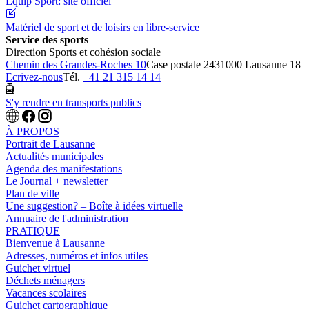
Equip Sport: site officiel
Matériel de sport et de loisirs en libre-service
Service des sports
Direction Sports et cohésion sociale
Chemin des Grandes-Roches 10
Case postale 243
1000 Lausanne 18
Ecrivez-nous
Tél.
+41 21 315 14 14
S'y rendre en transports publics
À PROPOS
Portrait de Lausanne
Actualités municipales
Agenda des manifestations
Le Journal + newsletter
Plan de ville
Une suggestion? – Boîte à idées virtuelle
Annuaire de l'administration
PRATIQUE
Bienvenue à Lausanne
Adresses, numéros et infos utiles
Guichet virtuel
Déchets ménagers
Vacances scolaires
Guichet cartographique