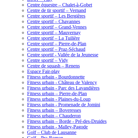
Centre équestre – Chalet-à-Gobet
Centre de tir sportif – Vernand
Centre sportif – Les Bergières
Centre sportif – Chavannes
Centre sportif – Grand-Vennes
Centre sportif – Mauvernay
Centre sportif – La Tuilière
Centre sportif – Pierre-de-Plan
Centre sportif – Praz-Séchaud
Centre sportif - Vallée de la Jeunesse
Centre sportif – Vidy
Centre de squash – Renens
Espace Fair-play
Fitness urbain - Bourdonnette
Fitness urbain - Château de Valency
Fitness urbain - Parc des Lavandières
Fitness urbain – Pierre-de-Plan
Fitness urbain - Plaines-du-Loup
Fitness urbain - Promenade de Jomini
Fitness urbain – Boveresses
Fitness urbain – Chauderon
Fitness urbain – Borde - Pré-des-Druides
Fitness urbain - Malley-Pagode
Golf – Club de Lausanne
Golf – Pra-Roman