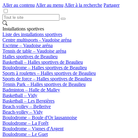
Aller au contenu
Aller au menu
Aller à la recherche
Partager
Installations sportives
Liste des installations sportives
Centre multisports - Vaudoise aréna
Escrime – Vaudoise aréna
Tennis de table – Vaudoise aréna
Halles sportives de Beaulieu
Basketball – Halles sportives de Beaulieu
Boulodrome – Halles sportives de Beaulieu
Sports à roulettes – Halles sportives de Beaulieu
Sports de force – Halles sportives de Beaulieu
Tennis Park – Halles sportives de Beaulieu
Badminton – Halle de Malley
Basketball – Vidy
Basketball – Les Bergières
Beach-volley – Bellerive
Beach-volley – Vidy
Boulodrome – Boule d'Or lausannoise
Boulodrome – La Forêt
Boulodrome – Vignes d'Argent
Boulodrome – Le Guet