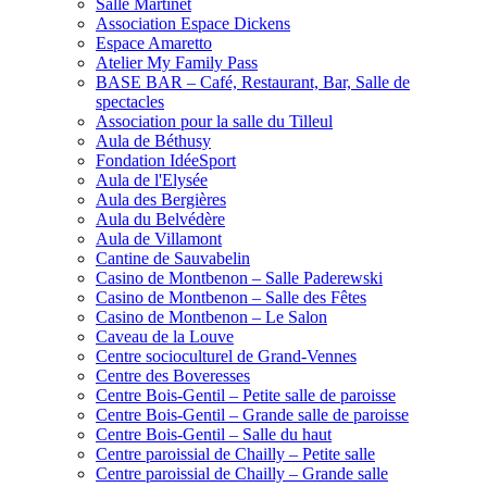
Salle Martinet
Association Espace Dickens
Espace Amaretto
Atelier My Family Pass
BASE BAR – Café, Restaurant, Bar, Salle de
spectacles
Association pour la salle du Tilleul
Aula de Béthusy
Fondation IdéeSport
Aula de l'Elysée
Aula des Bergières
Aula du Belvédère
Aula de Villamont
Cantine de Sauvabelin
Casino de Montbenon – Salle Paderewski
Casino de Montbenon – Salle des Fêtes
Casino de Montbenon – Le Salon
Caveau de la Louve
Centre socioculturel de Grand-Vennes
Centre des Boveresses
Centre Bois-Gentil – Petite salle de paroisse
Centre Bois-Gentil – Grande salle de paroisse
Centre Bois-Gentil – Salle du haut
Centre paroissial de Chailly – Petite salle
Centre paroissial de Chailly – Grande salle