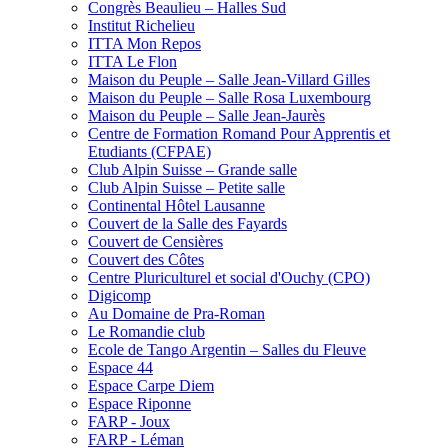
Congrès Beaulieu – Halles Sud
Institut Richelieu
ITTA Mon Repos
ITTA Le Flon
Maison du Peuple – Salle Jean-Villard Gilles
Maison du Peuple – Salle Rosa Luxembourg
Maison du Peuple – Salle Jean-Jaurès
Centre de Formation Romand Pour Apprentis et
Etudiants (CFPAE)
Club Alpin Suisse – Grande salle
Club Alpin Suisse – Petite salle
Continental Hôtel Lausanne
Couvert de la Salle des Fayards
Couvert de Censières
Couvert des Côtes
Centre Pluriculturel et social d'Ouchy (CPO)
Digicomp
Au Domaine de Pra-Roman
Le Romandie club
Ecole de Tango Argentin – Salles du Fleuve
Espace 44
Espace Carpe Diem
Espace Riponne
FARP - Joux
FARP - Léman