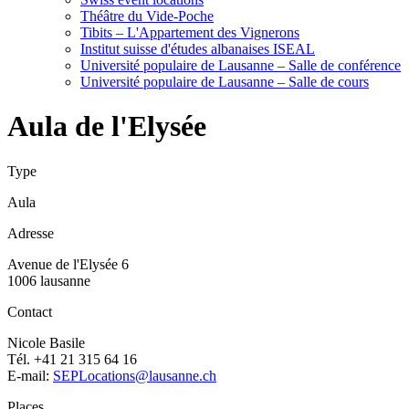
Théâtre du Vide-Poche
Tibits – L'Appartement des Vignerons
Institut suisse d'études albanaises ISEAL
Université populaire de Lausanne – Salle de conférence
Université populaire de Lausanne – Salle de cours
Aula de l'Elysée
Type
Aula
Adresse
Avenue de l'Elysée 6
1006 lausanne
Contact
Nicole Basile
Tél. +41 21 315 64 16
E-mail:
SEPLocations@lausanne.ch
Places