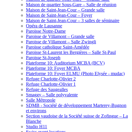
Maison de quartier Sous-Gare – Salle de réunion
Maison de Saint-Jean-Cour – Grande salle
Maison de Saint-Jean-Cour – Foyer
Maison de Saint-Jean-Cour – 3 salles de séminaire
Opéra de Lausanne
Paroisse Notre-Dame
Paroisse de Villamont – Grande salle
Paroisse de Villamont – Salle Zwingli
Paroisse catholique Saint-Amédée
Paroisse St-Laurent les Bergières – Salle St-Paul
Paroisse St-Joseph
Plateforme 10: Auditorium MCBA (BCV)
Plateforme 10: Foyer MCBA
Plateforme 10: Foyer ELMU (Photo Elysée - mudac)
Refuge Charlotte-Olivier 2
Refuge Charlotte-Olivier 1
Refuge des Saugealles
Smaggy – Salle polyvalente
Salle Métropole
SDMB - Société de développement Marterey-Bugnon
et environs
Section vaudoise de la Société suisse de Zofingue – La
Blanche
Studio H11
Swiss event locations