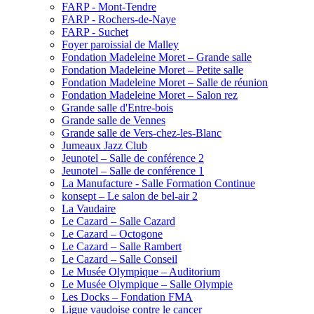
FARP - Mont-Tendre
FARP - Rochers-de-Naye
FARP - Suchet
Foyer paroissial de Malley
Fondation Madeleine Moret – Grande salle
Fondation Madeleine Moret – Petite salle
Fondation Madeleine Moret – Salle de réunion
Fondation Madeleine Moret – Salon rez
Grande salle d'Entre-bois
Grande salle de Vennes
Grande salle de Vers-chez-les-Blanc
Jumeaux Jazz Club
Jeunotel – Salle de conférence 2
Jeunotel – Salle de conférence 1
La Manufacture - Salle Formation Continue
konsept – Le salon de bel-air 2
La Vaudaire
Le Cazard – Salle Cazard
Le Cazard – Octogone
Le Cazard – Salle Rambert
Le Cazard – Salle Conseil
Le Musée Olympique – Auditorium
Le Musée Olympique – Salle Olympie
Les Docks – Fondation FMA
Ligue vaudoise contre le cancer