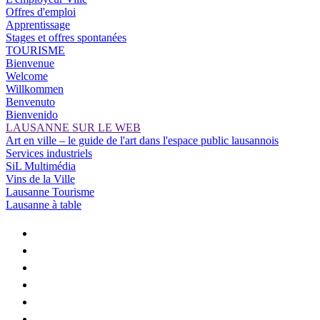
Offres d'emploi
Apprentissage
Stages et offres spontanées
TOURISME
Bienvenue
Welcome
Willkommen
Benvenuto
Bienvenido
LAUSANNE SUR LE WEB
Art en ville – le guide de l'art dans l'espace public lausannois
Services industriels
SiL Multimédia
Vins de la Ville
Lausanne Tourisme
Lausanne à table