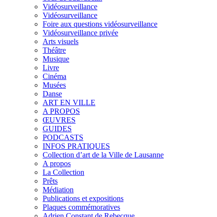
Vidéosurveillance
Vidéosurveillance
Foire aux questions vidéosurveillance
Vidéosurveillance privée
Arts visuels
Théâtre
Musique
Livre
Cinéma
Musées
Danse
ART EN VILLE
A PROPOS
ŒUVRES
GUIDES
PODCASTS
INFOS PRATIQUES
Collection d’art de la Ville de Lausanne
A propos
La Collection
Prêts
Médiation
Publications et expositions
Plaques commémoratives
Adrien Constant de Rebecque