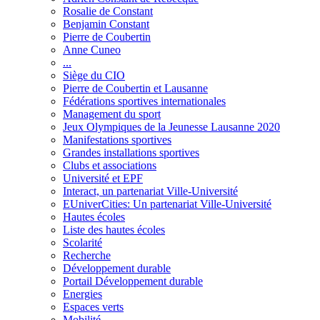
Rosalie de Constant
Benjamin Constant
Pierre de Coubertin
Anne Cuneo
...
Siège du CIO
Pierre de Coubertin et Lausanne
Fédérations sportives internationales
Management du sport
Jeux Olympiques de la Jeunesse Lausanne 2020
Manifestations sportives
Grandes installations sportives
Clubs et associations
Université et EPF
Interact, un partenariat Ville-Université
EUniverCities: Un partenariat Ville-Université
Hautes écoles
Liste des hautes écoles
Scolarité
Recherche
Développement durable
Portail Développement durable
Energies
Espaces verts
Mobilité