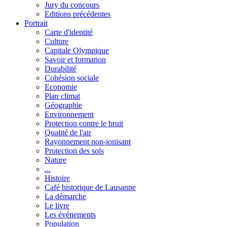
Jury du concours
Editions précédentes
Portrait
Carte d'identité
Culture
Capitale Olympique
Savoir et formation
Durabilité
Cohésion sociale
Economie
Plan climat
Géographie
Environnement
Protection contre le bruit
Qualité de l'air
Rayonnement non-ionisant
Protection des sols
Nature
...
Histoire
Café historique de Lausanne
La démarche
Le livre
Les événements
Population