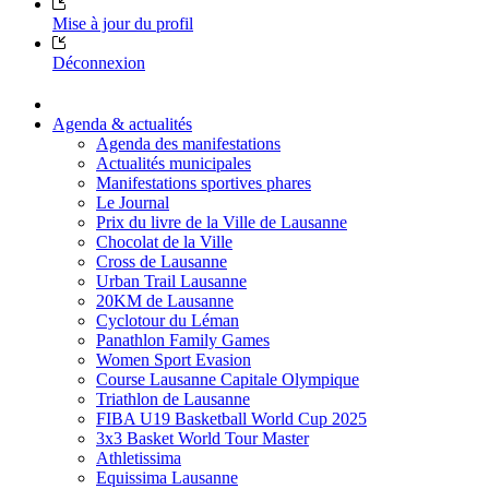
Mise à jour du profil
Déconnexion
Agenda & actualités
Agenda des manifestations
Actualités municipales
Manifestations sportives phares
Le Journal
Prix du livre de la Ville de Lausanne
Chocolat de la Ville
Cross de Lausanne
Urban Trail Lausanne
20KM de Lausanne
Cyclotour du Léman
Panathlon Family Games
Women Sport Evasion
Course Lausanne Capitale Olympique
Triathlon de Lausanne
FIBA U19 Basketball World Cup 2025
3x3 Basket World Tour Master
Athletissima
Equissima Lausanne