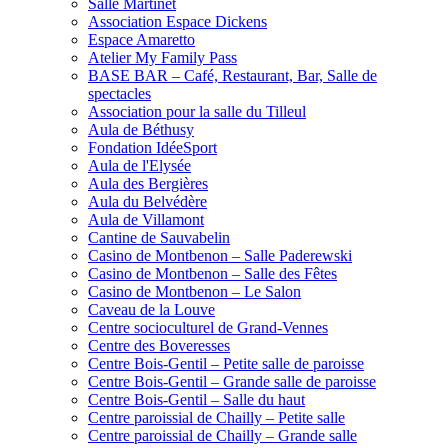
Salle Martinet
Association Espace Dickens
Espace Amaretto
Atelier My Family Pass
BASE BAR – Café, Restaurant, Bar, Salle de
spectacles
Association pour la salle du Tilleul
Aula de Béthusy
Fondation IdéeSport
Aula de l'Elysée
Aula des Bergières
Aula du Belvédère
Aula de Villamont
Cantine de Sauvabelin
Casino de Montbenon – Salle Paderewski
Casino de Montbenon – Salle des Fêtes
Casino de Montbenon – Le Salon
Caveau de la Louve
Centre socioculturel de Grand-Vennes
Centre des Boveresses
Centre Bois-Gentil – Petite salle de paroisse
Centre Bois-Gentil – Grande salle de paroisse
Centre Bois-Gentil – Salle du haut
Centre paroissial de Chailly – Petite salle
Centre paroissial de Chailly – Grande salle