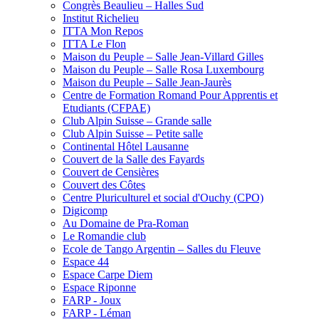
Congrès Beaulieu – Halles Sud
Institut Richelieu
ITTA Mon Repos
ITTA Le Flon
Maison du Peuple – Salle Jean-Villard Gilles
Maison du Peuple – Salle Rosa Luxembourg
Maison du Peuple – Salle Jean-Jaurès
Centre de Formation Romand Pour Apprentis et
Etudiants (CFPAE)
Club Alpin Suisse – Grande salle
Club Alpin Suisse – Petite salle
Continental Hôtel Lausanne
Couvert de la Salle des Fayards
Couvert de Censières
Couvert des Côtes
Centre Pluriculturel et social d'Ouchy (CPO)
Digicomp
Au Domaine de Pra-Roman
Le Romandie club
Ecole de Tango Argentin – Salles du Fleuve
Espace 44
Espace Carpe Diem
Espace Riponne
FARP - Joux
FARP - Léman