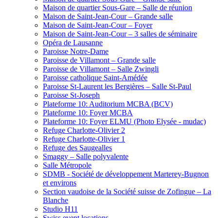
Maison de quartier Sous-Gare – Salle de réunion
Maison de Saint-Jean-Cour – Grande salle
Maison de Saint-Jean-Cour – Foyer
Maison de Saint-Jean-Cour – 3 salles de séminaire
Opéra de Lausanne
Paroisse Notre-Dame
Paroisse de Villamont – Grande salle
Paroisse de Villamont – Salle Zwingli
Paroisse catholique Saint-Amédée
Paroisse St-Laurent les Bergières – Salle St-Paul
Paroisse St-Joseph
Plateforme 10: Auditorium MCBA (BCV)
Plateforme 10: Foyer MCBA
Plateforme 10: Foyer ELMU (Photo Elysée - mudac)
Refuge Charlotte-Olivier 2
Refuge Charlotte-Olivier 1
Refuge des Saugealles
Smaggy – Salle polyvalente
Salle Métropole
SDMB - Société de développement Marterey-Bugnon
et environs
Section vaudoise de la Société suisse de Zofingue – La
Blanche
Studio H11
Swiss event locations