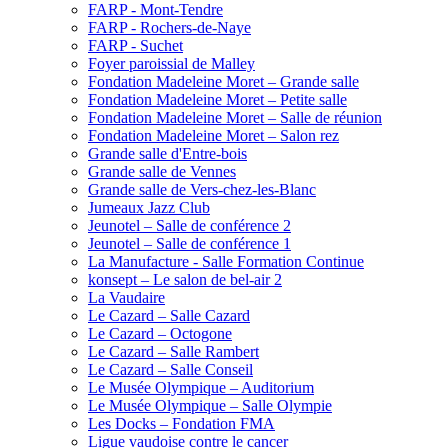
FARP - Mont-Tendre
FARP - Rochers-de-Naye
FARP - Suchet
Foyer paroissial de Malley
Fondation Madeleine Moret – Grande salle
Fondation Madeleine Moret – Petite salle
Fondation Madeleine Moret – Salle de réunion
Fondation Madeleine Moret – Salon rez
Grande salle d'Entre-bois
Grande salle de Vennes
Grande salle de Vers-chez-les-Blanc
Jumeaux Jazz Club
Jeunotel – Salle de conférence 2
Jeunotel – Salle de conférence 1
La Manufacture - Salle Formation Continue
konsept – Le salon de bel-air 2
La Vaudaire
Le Cazard – Salle Cazard
Le Cazard – Octogone
Le Cazard – Salle Rambert
Le Cazard – Salle Conseil
Le Musée Olympique – Auditorium
Le Musée Olympique – Salle Olympie
Les Docks – Fondation FMA
Ligue vaudoise contre le cancer