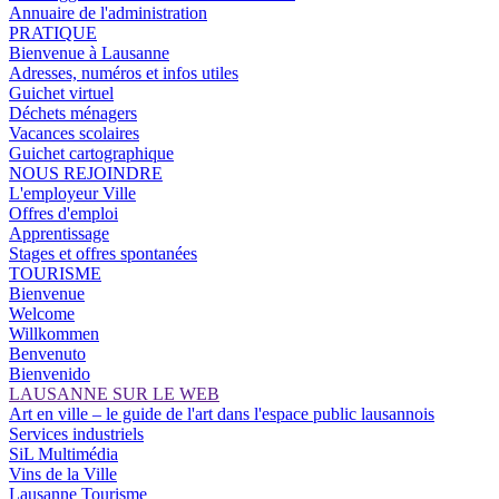
Annuaire de l'administration
PRATIQUE
Bienvenue à Lausanne
Adresses, numéros et infos utiles
Guichet virtuel
Déchets ménagers
Vacances scolaires
Guichet cartographique
NOUS REJOINDRE
L'employeur Ville
Offres d'emploi
Apprentissage
Stages et offres spontanées
TOURISME
Bienvenue
Welcome
Willkommen
Benvenuto
Bienvenido
LAUSANNE SUR LE WEB
Art en ville – le guide de l'art dans l'espace public lausannois
Services industriels
SiL Multimédia
Vins de la Ville
Lausanne Tourisme