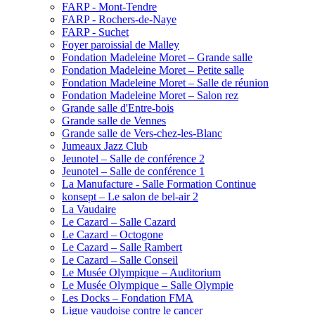
FARP - Mont-Tendre
FARP - Rochers-de-Naye
FARP - Suchet
Foyer paroissial de Malley
Fondation Madeleine Moret – Grande salle
Fondation Madeleine Moret – Petite salle
Fondation Madeleine Moret – Salle de réunion
Fondation Madeleine Moret – Salon rez
Grande salle d'Entre-bois
Grande salle de Vennes
Grande salle de Vers-chez-les-Blanc
Jumeaux Jazz Club
Jeunotel – Salle de conférence 2
Jeunotel – Salle de conférence 1
La Manufacture - Salle Formation Continue
konsept – Le salon de bel-air 2
La Vaudaire
Le Cazard – Salle Cazard
Le Cazard – Octogone
Le Cazard – Salle Rambert
Le Cazard – Salle Conseil
Le Musée Olympique – Auditorium
Le Musée Olympique – Salle Olympie
Les Docks – Fondation FMA
Ligue vaudoise contre le cancer