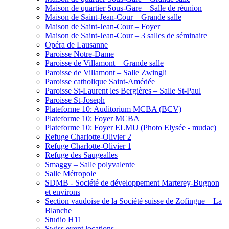
Maison de quartier Sous-Gare – Salle de réunion
Maison de Saint-Jean-Cour – Grande salle
Maison de Saint-Jean-Cour – Foyer
Maison de Saint-Jean-Cour – 3 salles de séminaire
Opéra de Lausanne
Paroisse Notre-Dame
Paroisse de Villamont – Grande salle
Paroisse de Villamont – Salle Zwingli
Paroisse catholique Saint-Amédée
Paroisse St-Laurent les Bergières – Salle St-Paul
Paroisse St-Joseph
Plateforme 10: Auditorium MCBA (BCV)
Plateforme 10: Foyer MCBA
Plateforme 10: Foyer ELMU (Photo Elysée - mudac)
Refuge Charlotte-Olivier 2
Refuge Charlotte-Olivier 1
Refuge des Saugealles
Smaggy – Salle polyvalente
Salle Métropole
SDMB - Société de développement Marterey-Bugnon
et environs
Section vaudoise de la Société suisse de Zofingue – La
Blanche
Studio H11
Swiss event locations