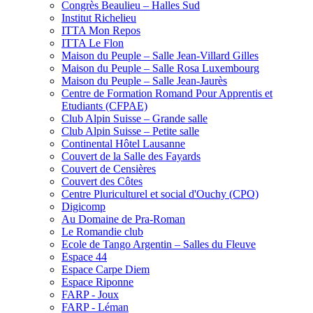
Congrès Beaulieu – Halles Sud
Institut Richelieu
ITTA Mon Repos
ITTA Le Flon
Maison du Peuple – Salle Jean-Villard Gilles
Maison du Peuple – Salle Rosa Luxembourg
Maison du Peuple – Salle Jean-Jaurès
Centre de Formation Romand Pour Apprentis et
Etudiants (CFPAE)
Club Alpin Suisse – Grande salle
Club Alpin Suisse – Petite salle
Continental Hôtel Lausanne
Couvert de la Salle des Fayards
Couvert de Censières
Couvert des Côtes
Centre Pluriculturel et social d'Ouchy (CPO)
Digicomp
Au Domaine de Pra-Roman
Le Romandie club
Ecole de Tango Argentin – Salles du Fleuve
Espace 44
Espace Carpe Diem
Espace Riponne
FARP - Joux
FARP - Léman