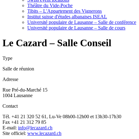
Théâtre du Vide-Poche
Tibits – L'Appartement des Vignerons
Institut suisse d'études albanaises ISEAL
Université populaire de Lausanne – Salle de conférence
Université populaire de Lausanne – Salle de cours
Le Cazard – Salle Conseil
Type
Salle de réunion
Adresse
Rue Pré-du-Marché 15
1004 Lausanne
Contact
Tél. +41 21 320 52 61, Lu-Ve 08h00-12h00 et 13h30-17h30
Fax +41 21 312 79 85
E-mail:
info@lecazard.ch
Site officiel:
www.lecazard.ch