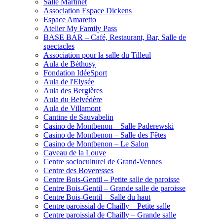
Salle Martinet
Association Espace Dickens
Espace Amaretto
Atelier My Family Pass
BASE BAR – Café, Restaurant, Bar, Salle de
spectacles
Association pour la salle du Tilleul
Aula de Béthusy
Fondation IdéeSport
Aula de l'Elysée
Aula des Bergières
Aula du Belvédère
Aula de Villamont
Cantine de Sauvabelin
Casino de Montbenon – Salle Paderewski
Casino de Montbenon – Salle des Fêtes
Casino de Montbenon – Le Salon
Caveau de la Louve
Centre socioculturel de Grand-Vennes
Centre des Boveresses
Centre Bois-Gentil – Petite salle de paroisse
Centre Bois-Gentil – Grande salle de paroisse
Centre Bois-Gentil – Salle du haut
Centre paroissial de Chailly – Petite salle
Centre paroissial de Chailly – Grande salle