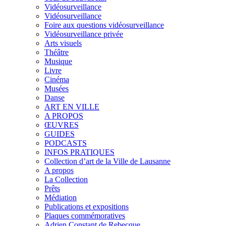
Vidéosurveillance
Vidéosurveillance
Foire aux questions vidéosurveillance
Vidéosurveillance privée
Arts visuels
Théâtre
Musique
Livre
Cinéma
Musées
Danse
ART EN VILLE
A PROPOS
ŒUVRES
GUIDES
PODCASTS
INFOS PRATIQUES
Collection d’art de la Ville de Lausanne
A propos
La Collection
Prêts
Médiation
Publications et expositions
Plaques commémoratives
Adrien Constant de Rebecque