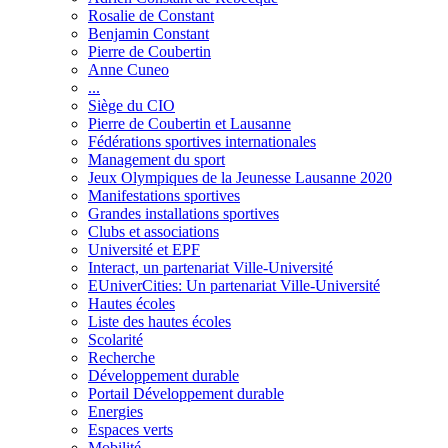
Rosalie de Constant
Benjamin Constant
Pierre de Coubertin
Anne Cuneo
...
Siège du CIO
Pierre de Coubertin et Lausanne
Fédérations sportives internationales
Management du sport
Jeux Olympiques de la Jeunesse Lausanne 2020
Manifestations sportives
Grandes installations sportives
Clubs et associations
Université et EPF
Interact, un partenariat Ville-Université
EUniverCities: Un partenariat Ville-Université
Hautes écoles
Liste des hautes écoles
Scolarité
Recherche
Développement durable
Portail Développement durable
Energies
Espaces verts
Mobilité