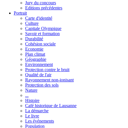
Jury du concours
Editions précédentes
Portrait
Carte d'identité
Culture
Capitale Olympique
Savoir et formation
Durabilité
Cohésion sociale
Economie
Plan climat
Géographie
Environnement
Protection contre le bruit
Qualité de l'air
Rayonnement non-ionisant
Protection des sols
Nature
...
Histoire
Café historique de Lausanne
La démarche
Le livre
Les événements
Population