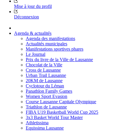
Mise à jour du profil
Déconnexion
Agenda & actualités
Agenda des manifestations
Actualités municipales
Manifestations sportives phares
Le Journal
Prix du livre de la Ville de Lausanne
Chocolat de la Ville
Cross de Lausanne
Urban Trail Lausanne
20KM de Lausanne
Cyclotour du Léman
Panathlon Family Games
Women Sport Evasion
Course Lausanne Capitale Olympique
Triathlon de Lausanne
FIBA U19 Basketball World Cup 2025
3x3 Basket World Tour Master
Athletissima
Equissima Lausanne