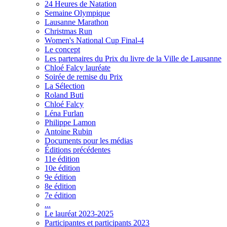
24 Heures de Natation
Semaine Olympique
Lausanne Marathon
Christmas Run
Women's National Cup Final-4
Le concept
Les partenaires du Prix du livre de la Ville de Lausanne
Chloé Falcy lauréate
Soirée de remise du Prix
La Sélection
Roland Buti
Chloé Falcy
Léna Furlan
Philippe Lamon
Antoine Rubin
Documents pour les médias
Éditions précédentes
11e édition
10e édition
9e édition
8e édition
7e édition
...
Le lauréat 2023-2025
Participantes et participants 2023