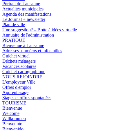
Portrait de Lausanne
Actualités municipales
Agenda des manifestations
Le Journal + newsletter
Plan de ville
Une suggestion? – Boîte à idées virtuelle
Annuaire de l'administration
PRATIQUE
Bienvenue à Lausanne
Adresses, numéros et infos utiles
Guichet virtuel
Déchets ménagers
Vacances scolaires
Guichet cartographique
NOUS REJOINDRE
L'employeur Ville
Offres d'emploi
Apprentissage
Stages et offres spontanées
TOURISME
Bienvenue
Welcome
Willkommen
Benvenuto
Bienvenido