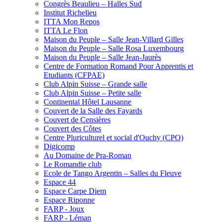
Congrès Beaulieu – Halles Sud
Institut Richelieu
ITTA Mon Repos
ITTA Le Flon
Maison du Peuple – Salle Jean-Villard Gilles
Maison du Peuple – Salle Rosa Luxembourg
Maison du Peuple – Salle Jean-Jaurès
Centre de Formation Romand Pour Apprentis et
Etudiants (CFPAE)
Club Alpin Suisse – Grande salle
Club Alpin Suisse – Petite salle
Continental Hôtel Lausanne
Couvert de la Salle des Fayards
Couvert de Censières
Couvert des Côtes
Centre Pluriculturel et social d'Ouchy (CPO)
Digicomp
Au Domaine de Pra-Roman
Le Romandie club
Ecole de Tango Argentin – Salles du Fleuve
Espace 44
Espace Carpe Diem
Espace Riponne
FARP - Joux
FARP - Léman