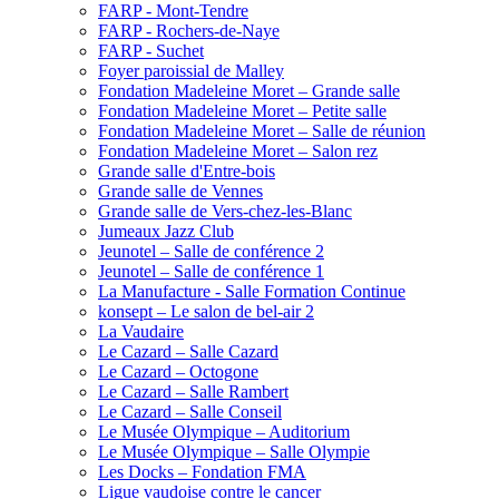
FARP - Mont-Tendre
FARP - Rochers-de-Naye
FARP - Suchet
Foyer paroissial de Malley
Fondation Madeleine Moret – Grande salle
Fondation Madeleine Moret – Petite salle
Fondation Madeleine Moret – Salle de réunion
Fondation Madeleine Moret – Salon rez
Grande salle d'Entre-bois
Grande salle de Vennes
Grande salle de Vers-chez-les-Blanc
Jumeaux Jazz Club
Jeunotel – Salle de conférence 2
Jeunotel – Salle de conférence 1
La Manufacture - Salle Formation Continue
konsept – Le salon de bel-air 2
La Vaudaire
Le Cazard – Salle Cazard
Le Cazard – Octogone
Le Cazard – Salle Rambert
Le Cazard – Salle Conseil
Le Musée Olympique – Auditorium
Le Musée Olympique – Salle Olympie
Les Docks – Fondation FMA
Ligue vaudoise contre le cancer