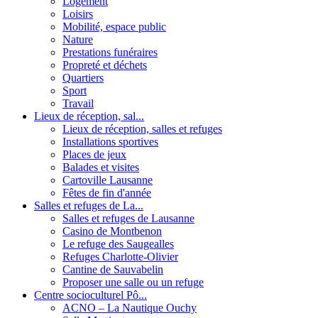
Logement
Loisirs
Mobilité, espace public
Nature
Prestations funéraires
Propreté et déchets
Quartiers
Sport
Travail
Lieux de réception, sal...
Lieux de réception, salles et refuges
Installations sportives
Places de jeux
Balades et visites
Cartoville Lausanne
Fêtes de fin d'année
Salles et refuges de La...
Salles et refuges de Lausanne
Casino de Montbenon
Le refuge des Saugealles
Refuges Charlotte-Olivier
Cantine de Sauvabelin
Proposer une salle ou un refuge
Centre socioculturel Pô...
ACNO – La Nautique Ouchy