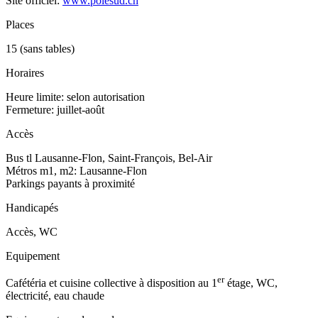
Site officiel:
www.polesud.ch
Places
15 (sans tables)
Horaires
Heure limite: selon autorisation
Fermeture: juillet-août
Accès
Bus tl Lausanne-Flon, Saint-François, Bel-Air
Métros m1, m2: Lausanne-Flon
Parkings payants à proximité
Handicapés
Accès, WC
Equipement
er
Cafétéria et cuisine collective à disposition au 1
étage, WC,
électricité, eau chaude