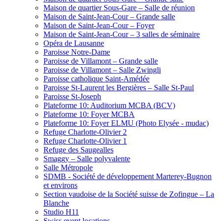
Maison de quartier Sous-Gare – Salle de réunion
Maison de Saint-Jean-Cour – Grande salle
Maison de Saint-Jean-Cour – Foyer
Maison de Saint-Jean-Cour – 3 salles de séminaire
Opéra de Lausanne
Paroisse Notre-Dame
Paroisse de Villamont – Grande salle
Paroisse de Villamont – Salle Zwingli
Paroisse catholique Saint-Amédée
Paroisse St-Laurent les Bergières – Salle St-Paul
Paroisse St-Joseph
Plateforme 10: Auditorium MCBA (BCV)
Plateforme 10: Foyer MCBA
Plateforme 10: Foyer ELMU (Photo Elysée - mudac)
Refuge Charlotte-Olivier 2
Refuge Charlotte-Olivier 1
Refuge des Saugealles
Smaggy – Salle polyvalente
Salle Métropole
SDMB - Société de développement Marterey-Bugnon
et environs
Section vaudoise de la Société suisse de Zofingue – La
Blanche
Studio H11
Swiss event locations