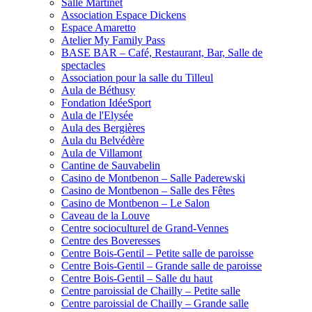
Salle Martinet
Association Espace Dickens
Espace Amaretto
Atelier My Family Pass
BASE BAR – Café, Restaurant, Bar, Salle de
spectacles
Association pour la salle du Tilleul
Aula de Béthusy
Fondation IdéeSport
Aula de l'Elysée
Aula des Bergières
Aula du Belvédère
Aula de Villamont
Cantine de Sauvabelin
Casino de Montbenon – Salle Paderewski
Casino de Montbenon – Salle des Fêtes
Casino de Montbenon – Le Salon
Caveau de la Louve
Centre socioculturel de Grand-Vennes
Centre des Boveresses
Centre Bois-Gentil – Petite salle de paroisse
Centre Bois-Gentil – Grande salle de paroisse
Centre Bois-Gentil – Salle du haut
Centre paroissial de Chailly – Petite salle
Centre paroissial de Chailly – Grande salle