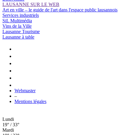
LAUSANNE SUR LE WEB
Art en ville – le guide de l'art dans l'espace public lausannois
Services industriels
SiL Multimédia
Vins de la Ville
Lausanne Tourisme
Lausanne à table
Webmaster
–
Mentions légales
Lundi
19° / 33°
Mardi