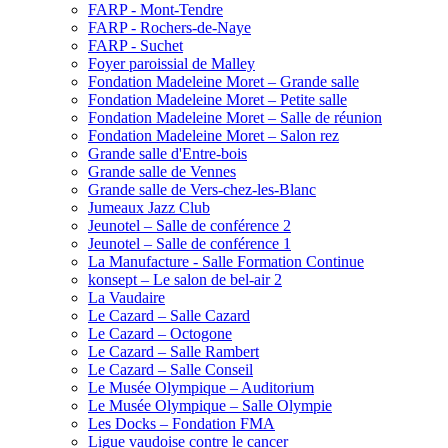
FARP - Mont-Tendre
FARP - Rochers-de-Naye
FARP - Suchet
Foyer paroissial de Malley
Fondation Madeleine Moret – Grande salle
Fondation Madeleine Moret – Petite salle
Fondation Madeleine Moret – Salle de réunion
Fondation Madeleine Moret – Salon rez
Grande salle d'Entre-bois
Grande salle de Vennes
Grande salle de Vers-chez-les-Blanc
Jumeaux Jazz Club
Jeunotel – Salle de conférence 2
Jeunotel – Salle de conférence 1
La Manufacture - Salle Formation Continue
konsept – Le salon de bel-air 2
La Vaudaire
Le Cazard – Salle Cazard
Le Cazard – Octogone
Le Cazard – Salle Rambert
Le Cazard – Salle Conseil
Le Musée Olympique – Auditorium
Le Musée Olympique – Salle Olympie
Les Docks – Fondation FMA
Ligue vaudoise contre le cancer