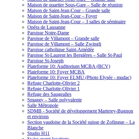
Maison de quartier Sous-Gare – Salle de réunion
Maison de Saint-Jean-Cour – Grande salle
Maison de Saint-Jean-Cour – Foyer
Maison de Saint-Jean-Cour – 3 salles de séminaire
Opéra de Lausanne
Paroisse Notre-Dame
Paroisse de Villamont – Grande salle
Paroisse de Villamont – Salle Zwingli
Paroisse catholique Saint-Amédée
Paroisse St-Laurent les Bergières – Salle St-Paul
Paroisse St-Joseph
Plateforme 10: Auditorium MCBA (BCV)
Plateforme 10: Foyer MCBA
Plateforme 10: Foyer ELMU (Photo Elysée - mudac)
Refuge Charlotte-Olivier 2
Refuge Charlotte-Olivier 1
Refuge des Saugealles
Smaggy – Salle polyvalente
Salle Métropole
SDMB - Société de développement Marterey-Bugnon
et environs
Section vaudoise de la Société suisse de Zofingue – La
Blanche
Studio H11
Swiss event locations