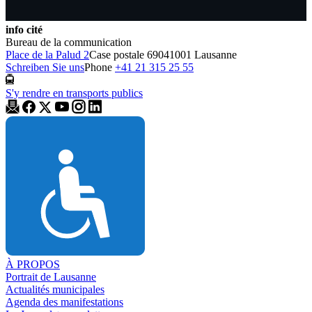
info cité
Bureau de la communication
Place de la Palud 2
Case postale 6904
1001 Lausanne
Schreiben Sie uns
Phone
+41 21 315 25 55
S'y rendre en transports publics
À PROPOS
Portrait de Lausanne
Actualités municipales
Agenda des manifestations