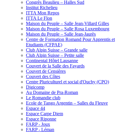
Congrès Beaulieu – Halles Sud
Institut Richelieu
ITTA Mon Repos
ITTA Le Flon
Maison du Peuple – Salle Jean-Villard Gilles
Maison du Peuple – Salle Rosa Luxembourg
Maison du Peuple – Salle Jean-Jaurès
Centre de Formation Romand Pour Apprentis et
Etudiants (CFPAE)
Club Alpin Suisse – Grande salle
Club Alpin Suisse – Petite salle
Continental Hôtel Lausanne
Couvert de la Salle des Fayards
Couvert de Censières
Couvert des Côtes
Centre Pluriculturel et social d'Ouchy (CPO)
Digicomp
Au Domaine de Pra-Roman
Le Romandie club
Ecole de Tango Argentin – Salles du Fleuve
Espace 44
Espace Carpe Diem
Espace Riponne
FARP - Joux
FARP - Léman