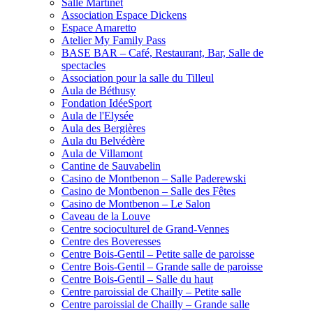
Salle Martinet
Association Espace Dickens
Espace Amaretto
Atelier My Family Pass
BASE BAR – Café, Restaurant, Bar, Salle de
spectacles
Association pour la salle du Tilleul
Aula de Béthusy
Fondation IdéeSport
Aula de l'Elysée
Aula des Bergières
Aula du Belvédère
Aula de Villamont
Cantine de Sauvabelin
Casino de Montbenon – Salle Paderewski
Casino de Montbenon – Salle des Fêtes
Casino de Montbenon – Le Salon
Caveau de la Louve
Centre socioculturel de Grand-Vennes
Centre des Boveresses
Centre Bois-Gentil – Petite salle de paroisse
Centre Bois-Gentil – Grande salle de paroisse
Centre Bois-Gentil – Salle du haut
Centre paroissial de Chailly – Petite salle
Centre paroissial de Chailly – Grande salle