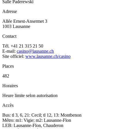
Salle Paderewski
Adresse
Allée Ernest-Ansermet 3
1003 Lausanne
Contact
Tél. +41 21 315 21 50
E-mail:
casino@lausanne.ch
Site officiel:
www.lausanne.ch/casino
Places
482
Horaires
Heure limite selon autorisation
Accès
Bus: tl 3, 6, 21: Cecil; tl 12, 13: Montbenon
Métro: m1: Vigie; m2: Lausanne-Flon
LEB: Lausanne-Flon, Chauderon