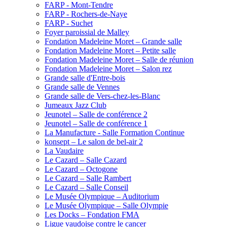
FARP - Mont-Tendre
FARP - Rochers-de-Naye
FARP - Suchet
Foyer paroissial de Malley
Fondation Madeleine Moret – Grande salle
Fondation Madeleine Moret – Petite salle
Fondation Madeleine Moret – Salle de réunion
Fondation Madeleine Moret – Salon rez
Grande salle d'Entre-bois
Grande salle de Vennes
Grande salle de Vers-chez-les-Blanc
Jumeaux Jazz Club
Jeunotel – Salle de conférence 2
Jeunotel – Salle de conférence 1
La Manufacture - Salle Formation Continue
konsept – Le salon de bel-air 2
La Vaudaire
Le Cazard – Salle Cazard
Le Cazard – Octogone
Le Cazard – Salle Rambert
Le Cazard – Salle Conseil
Le Musée Olympique – Auditorium
Le Musée Olympique – Salle Olympie
Les Docks – Fondation FMA
Ligue vaudoise contre le cancer