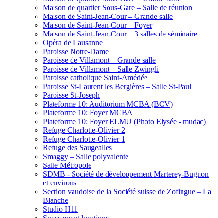
Maison de quartier Sous-Gare – Salle de réunion
Maison de Saint-Jean-Cour – Grande salle
Maison de Saint-Jean-Cour – Foyer
Maison de Saint-Jean-Cour – 3 salles de séminaire
Opéra de Lausanne
Paroisse Notre-Dame
Paroisse de Villamont – Grande salle
Paroisse de Villamont – Salle Zwingli
Paroisse catholique Saint-Amédée
Paroisse St-Laurent les Bergières – Salle St-Paul
Paroisse St-Joseph
Plateforme 10: Auditorium MCBA (BCV)
Plateforme 10: Foyer MCBA
Plateforme 10: Foyer ELMU (Photo Elysée - mudac)
Refuge Charlotte-Olivier 2
Refuge Charlotte-Olivier 1
Refuge des Saugealles
Smaggy – Salle polyvalente
Salle Métropole
SDMB - Société de développement Marterey-Bugnon
et environs
Section vaudoise de la Société suisse de Zofingue – La
Blanche
Studio H11
Swiss event locations