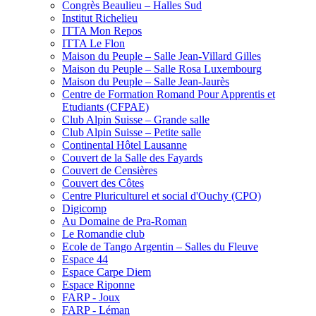
Congrès Beaulieu – Halles Sud
Institut Richelieu
ITTA Mon Repos
ITTA Le Flon
Maison du Peuple – Salle Jean-Villard Gilles
Maison du Peuple – Salle Rosa Luxembourg
Maison du Peuple – Salle Jean-Jaurès
Centre de Formation Romand Pour Apprentis et
Etudiants (CFPAE)
Club Alpin Suisse – Grande salle
Club Alpin Suisse – Petite salle
Continental Hôtel Lausanne
Couvert de la Salle des Fayards
Couvert de Censières
Couvert des Côtes
Centre Pluriculturel et social d'Ouchy (CPO)
Digicomp
Au Domaine de Pra-Roman
Le Romandie club
Ecole de Tango Argentin – Salles du Fleuve
Espace 44
Espace Carpe Diem
Espace Riponne
FARP - Joux
FARP - Léman