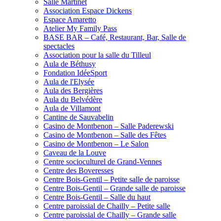
Salle Martinet
Association Espace Dickens
Espace Amaretto
Atelier My Family Pass
BASE BAR – Café, Restaurant, Bar, Salle de
spectacles
Association pour la salle du Tilleul
Aula de Béthusy
Fondation IdéeSport
Aula de l'Elysée
Aula des Bergières
Aula du Belvédère
Aula de Villamont
Cantine de Sauvabelin
Casino de Montbenon – Salle Paderewski
Casino de Montbenon – Salle des Fêtes
Casino de Montbenon – Le Salon
Caveau de la Louve
Centre socioculturel de Grand-Vennes
Centre des Boveresses
Centre Bois-Gentil – Petite salle de paroisse
Centre Bois-Gentil – Grande salle de paroisse
Centre Bois-Gentil – Salle du haut
Centre paroissial de Chailly – Petite salle
Centre paroissial de Chailly – Grande salle