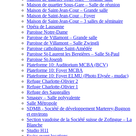
Maison de quartier Sous-Gare – Salle de réunion
Maison de Saint-Jean-Cour – Grande salle
Maison de Saint-Jean-Cour – Foyer
Maison de Saint-Jean-Cour – 3 salles de séminaire
Opéra de Lausanne
Paroisse Notre-Dame
Paroisse de Villamont – Grande salle
Paroisse de Villamont – Salle Zwingli
Paroisse catholique Saint-Amédée
Paroisse St-Laurent les Bergières – Salle St-Paul
Paroisse St-Joseph
Plateforme 10: Auditorium MCBA (BCV)
Plateforme 10: Foyer MCBA
Plateforme 10: Foyer ELMU (Photo Elysée - mudac)
Refuge Charlotte-Olivier 2
Refuge Charlotte-Olivier 1
Refuge des Saugealles
Smaggy – Salle polyvalente
Salle Métropole
SDMB - Société de développement Marterey-Bugnon
et environs
Section vaudoise de la Société suisse de Zofingue – La
Blanche
Studio H11
Swiss event locations