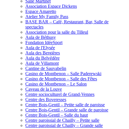
Salle Martinet
Association Espace Dickens
Espace Amaretto
Atelier My Family Pass
BASE BAR – Café, Restaurant, Bar, Salle de
spectacles
Association pour la salle du Tilleul
Aula de Béthusy
Fondation IdéeSport
Aula de l'Elysée
Aula des Bergières
Aula du Belvédère
Aula de Villamont
Cantine de Sauvabelin
Casino de Montbenon – Salle Paderewski
Casino de Montbenon – Salle des Fêtes
Casino de Montbenon – Le Salon
Caveau de la Louve
Centre socioculturel de Grand-Vennes
Centre des Boveresses
Centre Bois-Gentil – Petite salle de paroisse
Centre Bois-Gentil – Grande salle de paroisse
Centre Bois-Gentil – Salle du haut
Centre paroissial de Chailly – Petite salle
Centre paroissial de Chailly – Grande salle