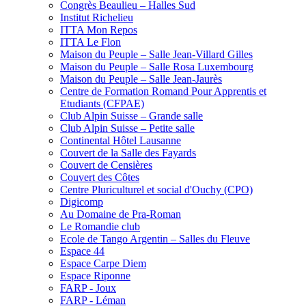
Congrès Beaulieu – Halles Sud
Institut Richelieu
ITTA Mon Repos
ITTA Le Flon
Maison du Peuple – Salle Jean-Villard Gilles
Maison du Peuple – Salle Rosa Luxembourg
Maison du Peuple – Salle Jean-Jaurès
Centre de Formation Romand Pour Apprentis et
Etudiants (CFPAE)
Club Alpin Suisse – Grande salle
Club Alpin Suisse – Petite salle
Continental Hôtel Lausanne
Couvert de la Salle des Fayards
Couvert de Censières
Couvert des Côtes
Centre Pluriculturel et social d'Ouchy (CPO)
Digicomp
Au Domaine de Pra-Roman
Le Romandie club
Ecole de Tango Argentin – Salles du Fleuve
Espace 44
Espace Carpe Diem
Espace Riponne
FARP - Joux
FARP - Léman