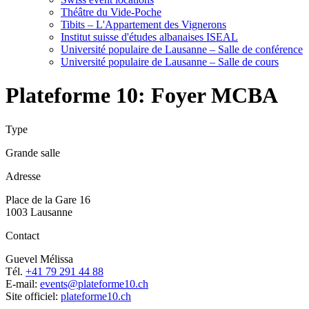
Théâtre du Vide-Poche
Tibits – L'Appartement des Vignerons
Institut suisse d'études albanaises ISEAL
Université populaire de Lausanne – Salle de conférence
Université populaire de Lausanne – Salle de cours
Plateforme 10: Foyer MCBA
Type
Grande salle
Adresse
Place de la Gare 16
1003 Lausanne
Contact
Guevel Mélissa
Tél.
+41 79 291 44 88
E-mail:
events@plateforme10.ch
Site officiel:
plateforme10.ch