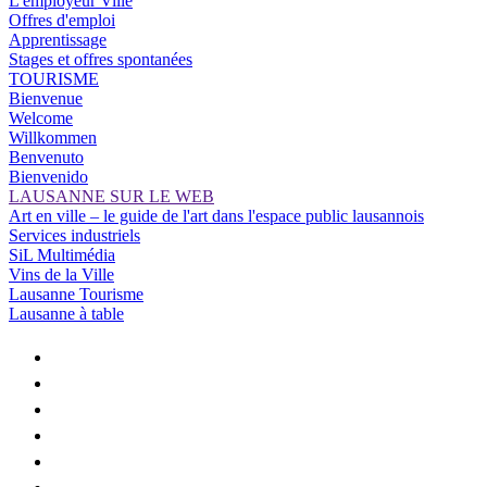
L'employeur Ville
Offres d'emploi
Apprentissage
Stages et offres spontanées
TOURISME
Bienvenue
Welcome
Willkommen
Benvenuto
Bienvenido
LAUSANNE SUR LE WEB
Art en ville – le guide de l'art dans l'espace public lausannois
Services industriels
SiL Multimédia
Vins de la Ville
Lausanne Tourisme
Lausanne à table