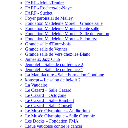
FARP - Mont-Tendre
FARP - Rochers-de-Naye
FARP - Suchet
Foyer paroissial de Malley
Fondation Madeleine Moret – Grande salle
Fondation Madeleine Moret – Petite salle
Fondation Madeleine Moret – Salle de réunion
Fondation Madeleine Moret – Salon rez
Grande salle d'Entre-bois
Grande salle de Vennes
Grande salle de Vers-chez-les-Blanc
Jumeaux Jazz Club
Jeunotel – Salle de conférence 2
Jeunotel – Salle de conférence 1
La Manufacture - Salle Formation Continue
konsept – Le salon de bel-air 2
La Vaudaire
Le Cazard – Salle Cazard
Le Cazard – Octogone
Le Cazard – Salle Rambert
Le Cazard – Salle Conseil
Le Musée Olympique – Auditorium
Le Musée Olympique – Salle Olympie
Les Docks – Fondation FMA
Ligue vaudoise contre le cancer