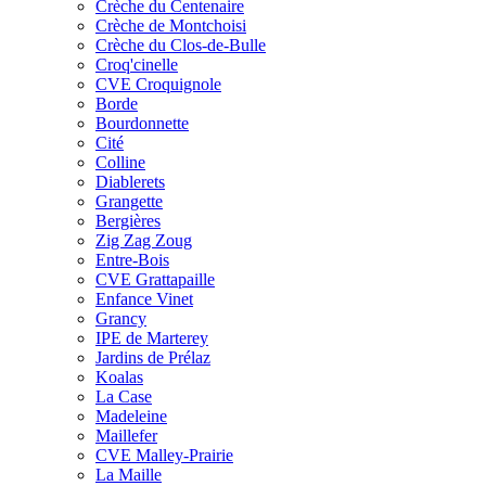
Crèche du Centenaire
Crèche de Montchoisi
Crèche du Clos-de-Bulle
Croq'cinelle
CVE Croquignole
Borde
Bourdonnette
Cité
Colline
Diablerets
Grangette
Bergières
Zig Zag Zoug
Entre-Bois
CVE Grattapaille
Enfance Vinet
Grancy
IPE de Marterey
Jardins de Prélaz
Koalas
La Case
Madeleine
Maillefer
CVE Malley-Prairie
La Maille