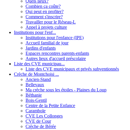
Quels lieux?
Combien ça coûte?
Qui peut en profiter?
Comment s'inscrire?
Travailler pour le Réseau-L
Appel à projets culture
Institutions pour l'enf...
Institutions pour l'enfance (IPE)
Accueil familial de jour
Jardins d'enfants
Espaces rencontres parents-enfants
Autres lieux d'accueil préscolaire
Liste des CVE municipau...
Liste des CVE municipaux et privés subventionnés
Crèche de Montchoisi ...
Ancien-Stand
Bellevaux
Ma crèche sous les étoiles - Plaines du Loup
Béthanie
Bois-Gentil
Centre de la Petite Enfance
Carambole
CVE Les Collonges
CVE de Cour
Crèche de Bérée