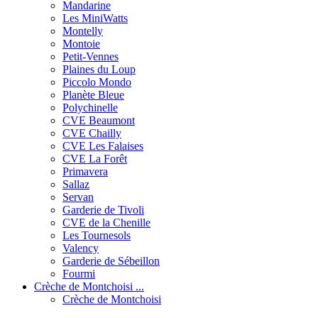
Mandarine
Les MiniWatts
Montelly
Montoie
Petit-Vennes
Plaines du Loup
Piccolo Mondo
Planète Bleue
Polychinelle
CVE Beaumont
CVE Chailly
CVE Les Falaises
CVE La Forêt
Primavera
Sallaz
Servan
Garderie de Tivoli
CVE de la Chenille
Les Tournesols
Valency
Garderie de Sébeillon
Fourmi
Crèche de Montchoisi ...
Crèche de Montchoisi