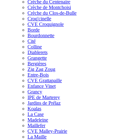
Crèche du Centenaire
Crèche de Montchoisi
Crèche du Clos-de-Bulle
Croq'cinelle
CVE Croquignole
Borde
Bourdonnette
Cité
Colline
Diablerets
Grangette
Bergières
Zig Zag Zoug
Entre-Bois
CVE Grattapaille
Enfance Vinet
Grancy
IPE de Marterey
Jardins de Prélaz
Koalas
La Case
Madeleine
Maillefer
CVE Malley-Prairie
La Maille