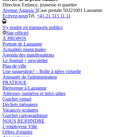
Direction Enfance, jeunesse et quartier
Avenue Agassiz 5
Case postale 5032
1001 Lausanne
Ecrivez-nous
Tél.
+41 21 315 11 11
S'y rendre en transports publics
Site officiel
À PROPOS
Portrait de Lausanne
Actualités municipales
Agenda des manifestations
Le Journal + newsletter
Plan de ville
Une suggestion? – Boîte à idées virtuelle
Annuaire de l'administration
PRATIQUE
Bienvenue à Lausanne
Adresses, numéros et infos utiles
Guichet virtuel
Déchets ménagers
Vacances scolaires
Guichet cartographique
NOUS REJOINDRE
L'employeur Ville
Offres d'emploi