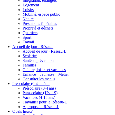
Intégration, étrangers
Logement
Loisirs
Mobilité, espace public
Nature
Prestations funéraires
Propreté et déchets
Quartiers
Sport
Travail
Accueil de jour - Résea...
Accueil de jour - Réseau-L
Scolarité
Santé et prévention
Familles
Culture, loisirs et vacances
Enfance – Jeunesse – Métier
Consulter les menus
Préscolaire (0-4 ans) ...
Préscolaire (0-4 ans)
Parascolaire (1P-11S)
Vacances (4-15 ans)
Travailler pour le Réseau-L
A propos du Réseau-L
Quels lieux?