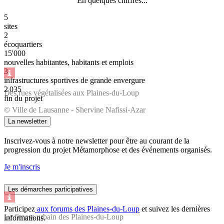
En quelques chiffres...
5
sites
2
écoquartiers
15'000
nouvelles habitantes, habitants et emplois
3
infrastructures sportives de grande envergure
2 035
Des rues végétalisées aux Plaines-du-Loup
fin du projet
© Ville de Lausanne - Shervine Nafissi-Azar
La newsletter
Inscrivez-vous à notre newsletter pour être au courant de la
progression du projet Métamorphose et des événements organisés.
Je m'inscris
Les démarches participatives
Participez
aux forums des Plaines-du-Loup
et suivez les dernières
Le fitness urbain des Plaines-du-Loup
informations.