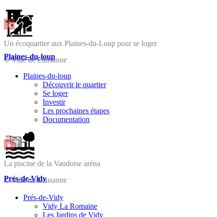
Un écoquartier aux Plaines-du-Loup pour se loger
Plaines-du-loup
© Ville de Lausanne
Plaines-du-loup
Découvrir le quartier
Se loger
Investir
Les prochaines étapes
Documentation
La piscine de la Vaudoise aréna
Prés-de-Vidy
© Ville de Lausanne
Prés-de-Vidy
Vidy La Romaine
Les Jardins de Vidy