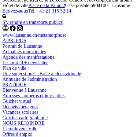
Hôtel de ville
Place de la Palud 2
Case postale 6904
1001 Lausanne
Ecrivez-nous
Tél.
+41 21 315 52 14
S'y rendre en transports publics
www.lausanne.ch
/metamorphose
À PROPOS
Portrait de Lausanne
Actualités municipales
Agenda des manifestations
Le Journal + newsletter
Plan de ville
Une suggestion? – Boîte à idées virtuelle
Annuaire de l'administration
PRATIQUE
Bienvenue à Lausanne
Adresses, numéros et infos utiles
Guichet virtuel
Déchets ménagers
Vacances scolaires
Guichet cartographique
NOUS REJOINDRE
L'employeur Ville
Offres d'emploi