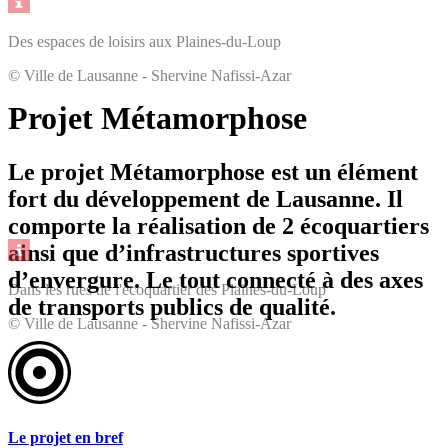
Des espaces de loisirs aux Plaines-du-Loup
© Ville de Lausanne - Shervine Nafissi-Azar
Projet Métamorphose
Le projet Métamorphose est un élément
fort du développement de Lausanne. Il
comporte la réalisation de 2 écoquartiers
ainsi que d’infrastructures sportives
d’envergure. Le tout connecté à des axes
Dans les rues de l'écoquartier des Plaines-du-Loup
de transports publics de qualité.
© Ville de Lausanne - Shervine Nafissi-Azar
Le projet en bref