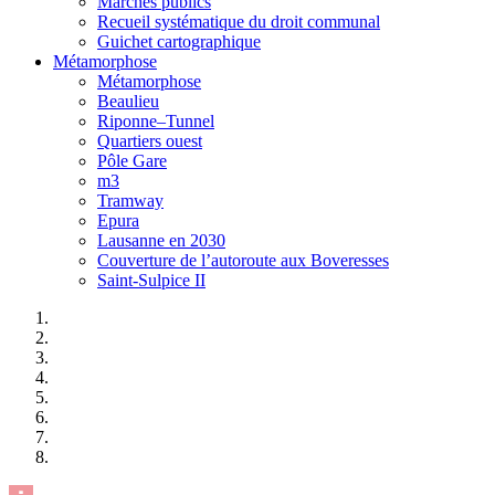
Marchés publics
Recueil systématique du droit communal
Guichet cartographique
Métamorphose
Métamorphose
Beaulieu
Riponne–Tunnel
Quartiers ouest
Pôle Gare
m3
Tramway
Epura
Lausanne en 2030
Couverture de l’autoroute aux Boveresses
Saint-Sulpice II