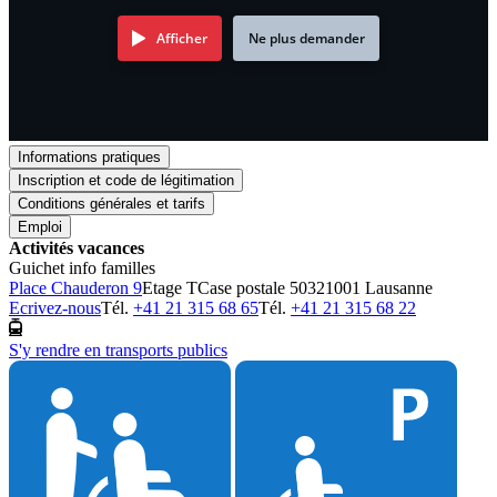
Afficher
Ne plus demander
Informations pratiques
Inscription et code de légitimation
Conditions générales et tarifs
Emploi
Activités vacances
Guichet info familles
Place Chauderon 9
Etage T
Case postale 5032
1001 Lausanne
Ecrivez-nous
Tél.
+41 21 315 68 65
Tél.
+41 21 315 68 22
S'y rendre en transports publics