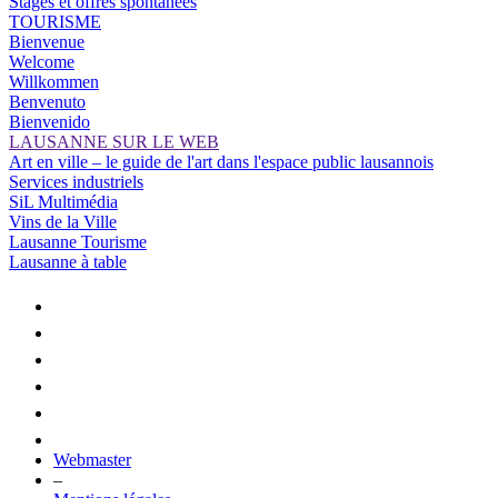
Stages et offres spontanées
TOURISME
Bienvenue
Welcome
Willkommen
Benvenuto
Bienvenido
LAUSANNE SUR LE WEB
Art en ville – le guide de l'art dans l'espace public lausannois
Services industriels
SiL Multimédia
Vins de la Ville
Lausanne Tourisme
Lausanne à table
Webmaster
–