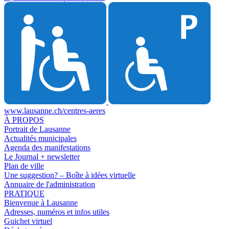
www.lausanne.ch
/centres-aeres
À PROPOS
Portrait de Lausanne
Actualités municipales
Agenda des manifestations
Le Journal + newsletter
Plan de ville
Une suggestion? – Boîte à idées virtuelle
Annuaire de l'administration
PRATIQUE
Bienvenue à Lausanne
Adresses, numéros et infos utiles
Guichet virtuel