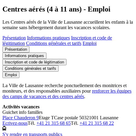
Centres aérés (4 à 11 ans) - Emploi
Les Centres aérés de la Ville de Lausanne accueillent les enfants à la
semaine sans hébergement durant les vacances scolaires.
Présentation
Informations pratiques
Inscription et code de
légitimation
Conditions générales et tarifs
Emploi
Présentation
Informations pratiques
Inscription et code de légitimation
Conditions générales et tarifs
Emploi
La Ville de Lausanne recherche ponctuellement des monitrices et
moniteurs, et des responsables auxiliaires pour
renforcer les équipes
des camps de vacances et des centres aérés
.
Activités vacances
Guichet info familles
Place Chauderon 9
Etage T
Case postale 5032
1001 Lausanne
Ecrivez-nous
Tél.
+41 21 315 68 65
Tél.
+41 21 315 68 22
S'y rendre en transports publics