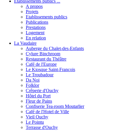
Etablissements publics ...
A propos
Projets
Etablissements publics
Publications
Prestations
Logement
En relation
La Vaudaire
Auberge du Chalet-des-Enfants
Cylure Binchroom
Restaurant du Théâtre
Café de l'Europe
Le Kiosque Saint-François
Le Troubadour
Da Noi
Folklor
Crêperie d'Ouchy
Hôtel du Port
Fleur de Pains
Confiserie Tea-room Moutarlier
Café de l'Hotel de Ville
Vieil Ouchy
Le Pointu
Terrasse d'Ouchy