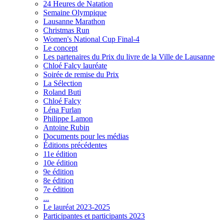
24 Heures de Natation
Semaine Olympique
Lausanne Marathon
Christmas Run
Women's National Cup Final-4
Le concept
Les partenaires du Prix du livre de la Ville de Lausanne
Chloé Falcy lauréate
Soirée de remise du Prix
La Sélection
Roland Buti
Chloé Falcy
Léna Furlan
Philippe Lamon
Antoine Rubin
Documents pour les médias
Éditions précédentes
11e édition
10e édition
9e édition
8e édition
7e édition
...
Le lauréat 2023-2025
Participantes et participants 2023