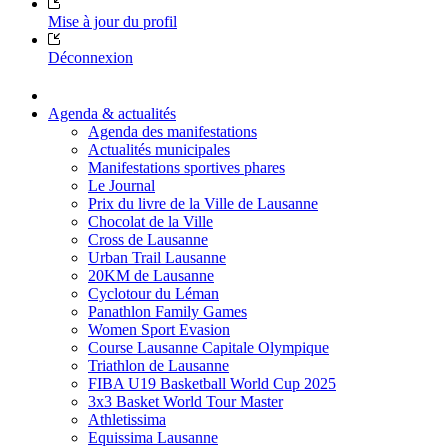
Mise à jour du profil
Déconnexion
Agenda & actualités
Agenda des manifestations
Actualités municipales
Manifestations sportives phares
Le Journal
Prix du livre de la Ville de Lausanne
Chocolat de la Ville
Cross de Lausanne
Urban Trail Lausanne
20KM de Lausanne
Cyclotour du Léman
Panathlon Family Games
Women Sport Evasion
Course Lausanne Capitale Olympique
Triathlon de Lausanne
FIBA U19 Basketball World Cup 2025
3x3 Basket World Tour Master
Athletissima
Equissima Lausanne