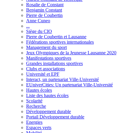
Rosalie de Constant
Benjamin Constant
Pierre de Coubertin
Anne Cuneo
...
Siège du CIO
Pierre de Coubertin et Lausanne
Fédérations sportives internationales
Management du sport
Jeux Olympiques de la Jeunesse Lausanne 2020
Manifestations sportives
Grandes installations sportives
Clubs et associations
Université et EPF
Interact, un partenariat Ville-Université
EUniverCities: Un partenariat Ville-Université
Hautes écoles
Liste des hautes écoles
Scolarité
Recherche
Développement durable
Portail Développement durable
Energies
Espaces verts
Mobilité