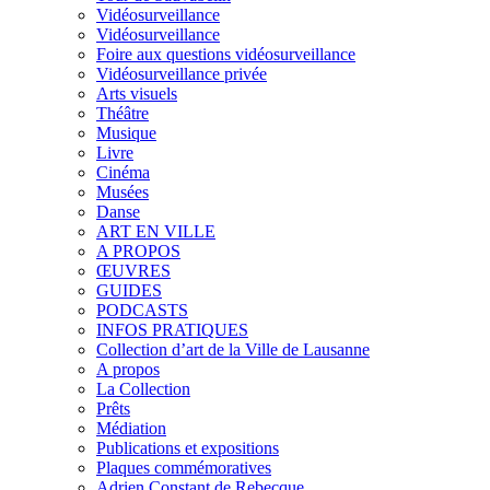
Vidéosurveillance
Vidéosurveillance
Foire aux questions vidéosurveillance
Vidéosurveillance privée
Arts visuels
Théâtre
Musique
Livre
Cinéma
Musées
Danse
ART EN VILLE
A PROPOS
ŒUVRES
GUIDES
PODCASTS
INFOS PRATIQUES
Collection d’art de la Ville de Lausanne
A propos
La Collection
Prêts
Médiation
Publications et expositions
Plaques commémoratives
Adrien Constant de Rebecque