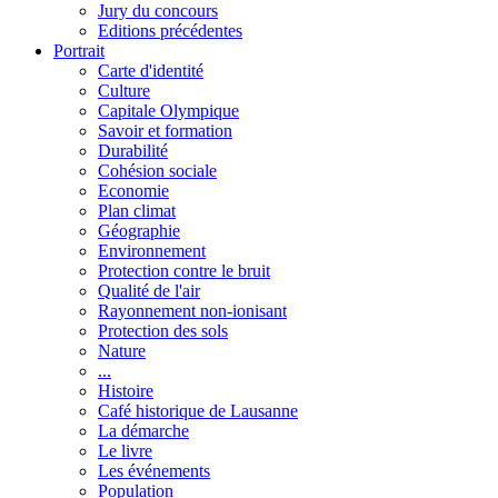
Jury du concours
Editions précédentes
Portrait
Carte d'identité
Culture
Capitale Olympique
Savoir et formation
Durabilité
Cohésion sociale
Economie
Plan climat
Géographie
Environnement
Protection contre le bruit
Qualité de l'air
Rayonnement non-ionisant
Protection des sols
Nature
...
Histoire
Café historique de Lausanne
La démarche
Le livre
Les événements
Population