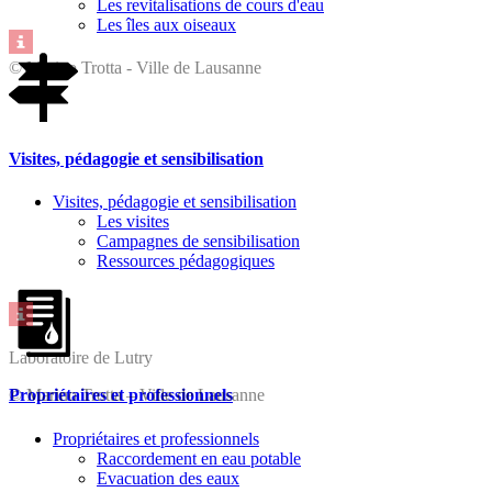
Les revitalisations de cours d'eau
Les îles aux oiseaux
© Marino Trotta - Ville de Lausanne
Visites, pédagogie et sensibilisation
Visites, pédagogie et sensibilisation
Les visites
Campagnes de sensibilisation
Ressources pédagogiques
Laboratoire de Lutry
© Marino Trotta – Ville de Lausanne
Propriétaires et professionnels
Propriétaires et professionnels
Raccordement en eau potable
Evacuation des eaux