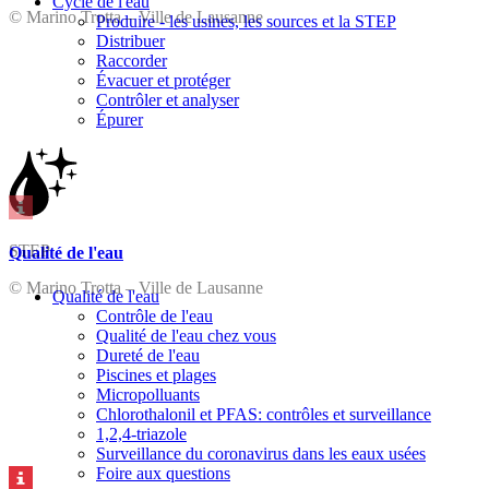
Cycle de l'eau
© Marino Trotta – Ville de Lausanne
Produire - les usines, les sources et la STEP
Distribuer
Raccorder
Évacuer et protéger
Contrôler et analyser
Épurer
STEP
Qualité de l'eau
© Marino Trotta – Ville de Lausanne
Qualité de l'eau
Contrôle de l'eau
Qualité de l'eau chez vous
Dureté de l'eau
Piscines et plages
Micropolluants
Chlorothalonil et PFAS: contrôles et surveillance
1,2,4-triazole
Surveillance du coronavirus dans les eaux usées
Foire aux questions