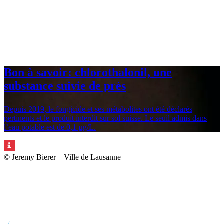
Bon à savoir: chlorothalonil, une
substance suivie de près
Depuis 2019, le fongicide et ses métabolites ont été déclarés
pertinents et le produit interdit sur sol suisse. Le seuil admis dans
l’eau potable est de 0,1 µg/L.
© Jeremy Bierer – Ville de Lausanne