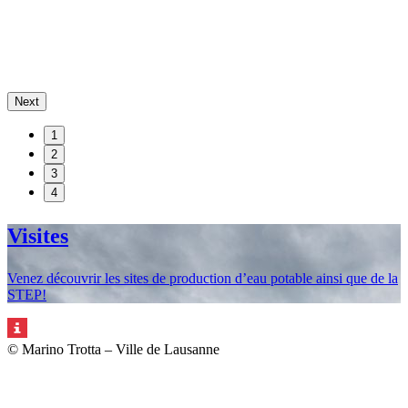
Next
1
2
3
4
Visites
Venez découvrir les sites de production d’eau potable ainsi que de la
STEP!
© Marino Trotta – Ville de Lausanne