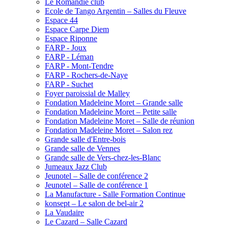
Le Romandie club
Ecole de Tango Argentin – Salles du Fleuve
Espace 44
Espace Carpe Diem
Espace Riponne
FARP - Joux
FARP - Léman
FARP - Mont-Tendre
FARP - Rochers-de-Naye
FARP - Suchet
Foyer paroissial de Malley
Fondation Madeleine Moret – Grande salle
Fondation Madeleine Moret – Petite salle
Fondation Madeleine Moret – Salle de réunion
Fondation Madeleine Moret – Salon rez
Grande salle d'Entre-bois
Grande salle de Vennes
Grande salle de Vers-chez-les-Blanc
Jumeaux Jazz Club
Jeunotel – Salle de conférence 2
Jeunotel – Salle de conférence 1
La Manufacture - Salle Formation Continue
konsept – Le salon de bel-air 2
La Vaudaire
Le Cazard – Salle Cazard