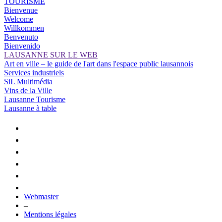
TOURISME
Bienvenue
Welcome
Willkommen
Benvenuto
Bienvenido
LAUSANNE SUR LE WEB
Art en ville – le guide de l'art dans l'espace public lausannois
Services industriels
SiL Multimédia
Vins de la Ville
Lausanne Tourisme
Lausanne à table
Webmaster
–
Mentions légales