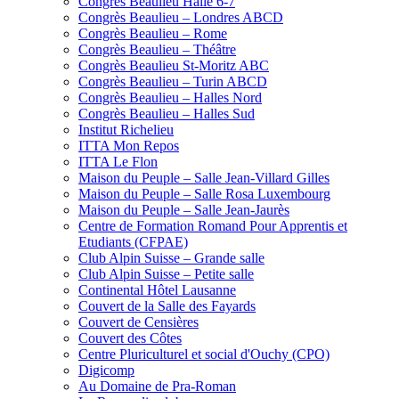
Congrès Beaulieu Halle 6-7
Congrès Beaulieu – Londres ABCD
Congrès Beaulieu – Rome
Congrès Beaulieu – Théâtre
Congrès Beaulieu St-Moritz ABC
Congrès Beaulieu – Turin ABCD
Congrès Beaulieu – Halles Nord
Congrès Beaulieu – Halles Sud
Institut Richelieu
ITTA Mon Repos
ITTA Le Flon
Maison du Peuple – Salle Jean-Villard Gilles
Maison du Peuple – Salle Rosa Luxembourg
Maison du Peuple – Salle Jean-Jaurès
Centre de Formation Romand Pour Apprentis et
Etudiants (CFPAE)
Club Alpin Suisse – Grande salle
Club Alpin Suisse – Petite salle
Continental Hôtel Lausanne
Couvert de la Salle des Fayards
Couvert de Censières
Couvert des Côtes
Centre Pluriculturel et social d'Ouchy (CPO)
Digicomp
Au Domaine de Pra-Roman