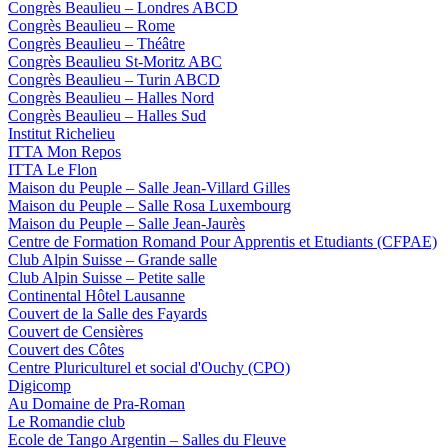
Congrès Beaulieu – Londres ABCD
Congrès Beaulieu – Rome
Congrès Beaulieu – Théâtre
Congrès Beaulieu St-Moritz ABC
Congrès Beaulieu – Turin ABCD
Congrès Beaulieu – Halles Nord
Congrès Beaulieu – Halles Sud
Institut Richelieu
ITTA Mon Repos
ITTA Le Flon
Maison du Peuple – Salle Jean-Villard Gilles
Maison du Peuple – Salle Rosa Luxembourg
Maison du Peuple – Salle Jean-Jaurès
Centre de Formation Romand Pour Apprentis et Etudiants (CFPAE)
Club Alpin Suisse – Grande salle
Club Alpin Suisse – Petite salle
Continental Hôtel Lausanne
Couvert de la Salle des Fayards
Couvert de Censières
Couvert des Côtes
Centre Pluriculturel et social d'Ouchy (CPO)
Digicomp
Au Domaine de Pra-Roman
Le Romandie club
Ecole de Tango Argentin – Salles du Fleuve