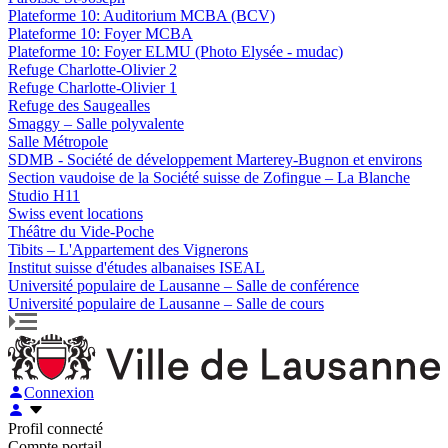
Plateforme 10: Auditorium MCBA (BCV)
Plateforme 10: Foyer MCBA
Plateforme 10: Foyer ELMU (Photo Elysée - mudac)
Refuge Charlotte-Olivier 2
Refuge Charlotte-Olivier 1
Refuge des Saugealles
Smaggy – Salle polyvalente
Salle Métropole
SDMB - Société de développement Marterey-Bugnon et environs
Section vaudoise de la Société suisse de Zofingue – La Blanche
Studio H11
Swiss event locations
Théâtre du Vide-Poche
Tibits – L'Appartement des Vignerons
Institut suisse d'études albanaises ISEAL
Université populaire de Lausanne – Salle de conférence
Université populaire de Lausanne – Salle de cours
Connexion
Profil connecté
Compte portail