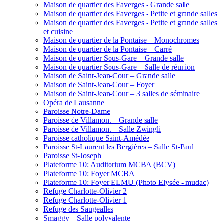
Maison de quartier des Faverges - Grande salle
Maison de quartier des Faverges - Petite et grande salles
Maison de quartier des Faverges - Petite et grande salles
et cuisine
Maison de quartier de la Pontaise – Monochromes
Maison de quartier de la Pontaise – Carré
Maison de quartier Sous-Gare – Grande salle
Maison de quartier Sous-Gare – Salle de réunion
Maison de Saint-Jean-Cour – Grande salle
Maison de Saint-Jean-Cour – Foyer
Maison de Saint-Jean-Cour – 3 salles de séminaire
Opéra de Lausanne
Paroisse Notre-Dame
Paroisse de Villamont – Grande salle
Paroisse de Villamont – Salle Zwingli
Paroisse catholique Saint-Amédée
Paroisse St-Laurent les Bergières – Salle St-Paul
Paroisse St-Joseph
Plateforme 10: Auditorium MCBA (BCV)
Plateforme 10: Foyer MCBA
Plateforme 10: Foyer ELMU (Photo Elysée - mudac)
Refuge Charlotte-Olivier 2
Refuge Charlotte-Olivier 1
Refuge des Saugealles
Smaggy – Salle polyvalente