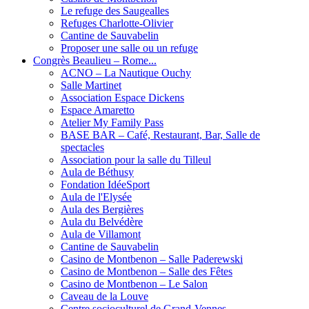
Le refuge des Saugealles
Refuges Charlotte-Olivier
Cantine de Sauvabelin
Proposer une salle ou un refuge
Congrès Beaulieu – Rome...
ACNO – La Nautique Ouchy
Salle Martinet
Association Espace Dickens
Espace Amaretto
Atelier My Family Pass
BASE BAR – Café, Restaurant, Bar, Salle de
spectacles
Association pour la salle du Tilleul
Aula de Béthusy
Fondation IdéeSport
Aula de l'Elysée
Aula des Bergières
Aula du Belvédère
Aula de Villamont
Cantine de Sauvabelin
Casino de Montbenon – Salle Paderewski
Casino de Montbenon – Salle des Fêtes
Casino de Montbenon – Le Salon
Caveau de la Louve
Centre socioculturel de Grand-Vennes