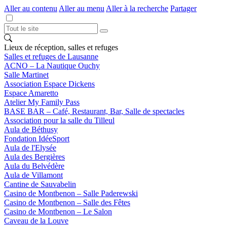
Aller au contenu
Aller au menu
Aller à la recherche
Partager
Lieux de réception, salles et refuges
Salles et refuges de Lausanne
ACNO – La Nautique Ouchy
Salle Martinet
Association Espace Dickens
Espace Amaretto
Atelier My Family Pass
BASE BAR – Café, Restaurant, Bar, Salle de spectacles
Association pour la salle du Tilleul
Aula de Béthusy
Fondation IdéeSport
Aula de l'Elysée
Aula des Bergières
Aula du Belvédère
Aula de Villamont
Cantine de Sauvabelin
Casino de Montbenon – Salle Paderewski
Casino de Montbenon – Salle des Fêtes
Casino de Montbenon – Le Salon
Caveau de la Louve