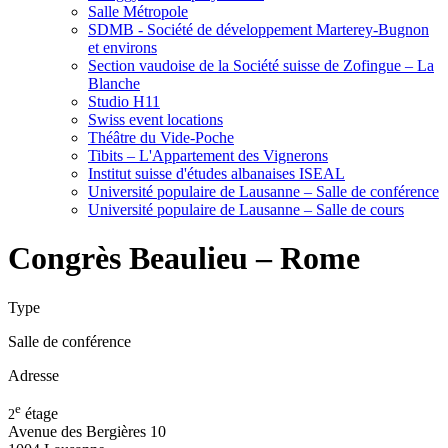
Salle Métropole
SDMB - Société de développement Marterey-Bugnon
et environs
Section vaudoise de la Société suisse de Zofingue – La
Blanche
Studio H11
Swiss event locations
Théâtre du Vide-Poche
Tibits – L'Appartement des Vignerons
Institut suisse d'études albanaises ISEAL
Université populaire de Lausanne – Salle de conférence
Université populaire de Lausanne – Salle de cours
Congrès Beaulieu – Rome
Type
Salle de conférence
Adresse
e
étage
2
Avenue des Bergières 10