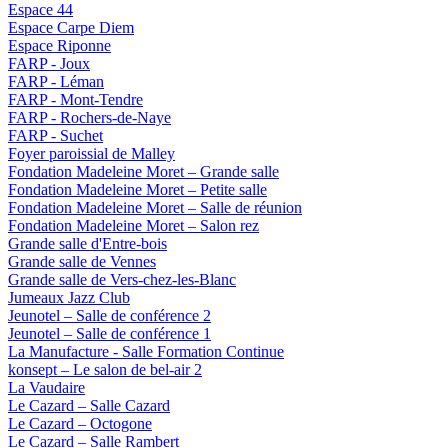
Espace 44
Espace Carpe Diem
Espace Riponne
FARP - Joux
FARP - Léman
FARP - Mont-Tendre
FARP - Rochers-de-Naye
FARP - Suchet
Foyer paroissial de Malley
Fondation Madeleine Moret – Grande salle
Fondation Madeleine Moret – Petite salle
Fondation Madeleine Moret – Salle de réunion
Fondation Madeleine Moret – Salon rez
Grande salle d'Entre-bois
Grande salle de Vennes
Grande salle de Vers-chez-les-Blanc
Jumeaux Jazz Club
Jeunotel – Salle de conférence 2
Jeunotel – Salle de conférence 1
La Manufacture - Salle Formation Continue
konsept – Le salon de bel-air 2
La Vaudaire
Le Cazard – Salle Cazard
Le Cazard – Octogone
Le Cazard – Salle Rambert