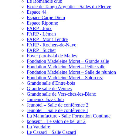
Le Romandie club
Ecole de Tango Argentin – Salles du Fleuve
Espace 44
Espace Carpe Diem
Espace Riponne
FARP - Joux
FARP - Léman
FARP - Mont-Tendre
FARP - Rochers-de-Naye
FARP - Suchet
Foyer paroissial de Malley
Fondation Madeleine Moret – Grande salle
Fondation Madeleine Moret – Petite salle
Fondation Madeleine Moret – Salle de réunion
Fondation Madeleine Moret – Salon rez
Grande salle d'Entre-bois
Grande salle de Vennes
Grande salle de Vers-chez-les-Blanc
Jumeaux Jazz Club
Jeunotel – Salle de conférence 2
Jeunotel – Salle de conférence 1
La Manufacture - Salle Formation Continue
konsept – Le salon de bel-air 2
La Vaudaire
Le Cazard – Salle Cazard