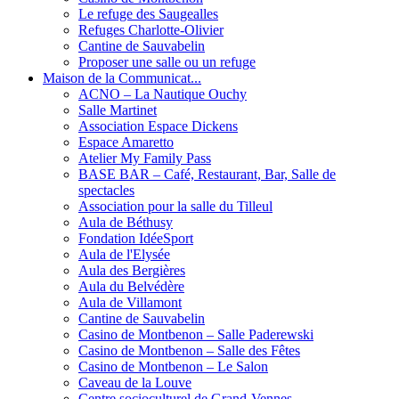
Le refuge des Saugealles
Refuges Charlotte-Olivier
Cantine de Sauvabelin
Proposer une salle ou un refuge
Maison de la Communicat...
ACNO – La Nautique Ouchy
Salle Martinet
Association Espace Dickens
Espace Amaretto
Atelier My Family Pass
BASE BAR – Café, Restaurant, Bar, Salle de
spectacles
Association pour la salle du Tilleul
Aula de Béthusy
Fondation IdéeSport
Aula de l'Elysée
Aula des Bergières
Aula du Belvédère
Aula de Villamont
Cantine de Sauvabelin
Casino de Montbenon – Salle Paderewski
Casino de Montbenon – Salle des Fêtes
Casino de Montbenon – Le Salon
Caveau de la Louve
Centre socioculturel de Grand-Vennes