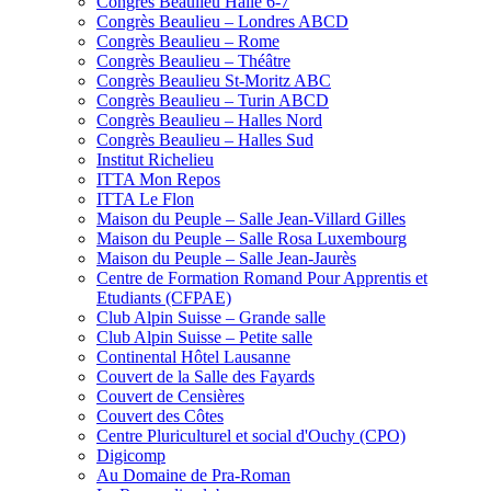
Congrès Beaulieu Halle 6-7
Congrès Beaulieu – Londres ABCD
Congrès Beaulieu – Rome
Congrès Beaulieu – Théâtre
Congrès Beaulieu St-Moritz ABC
Congrès Beaulieu – Turin ABCD
Congrès Beaulieu – Halles Nord
Congrès Beaulieu – Halles Sud
Institut Richelieu
ITTA Mon Repos
ITTA Le Flon
Maison du Peuple – Salle Jean-Villard Gilles
Maison du Peuple – Salle Rosa Luxembourg
Maison du Peuple – Salle Jean-Jaurès
Centre de Formation Romand Pour Apprentis et
Etudiants (CFPAE)
Club Alpin Suisse – Grande salle
Club Alpin Suisse – Petite salle
Continental Hôtel Lausanne
Couvert de la Salle des Fayards
Couvert de Censières
Couvert des Côtes
Centre Pluriculturel et social d'Ouchy (CPO)
Digicomp
Au Domaine de Pra-Roman