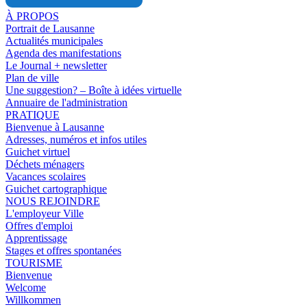
À PROPOS
Portrait de Lausanne
Actualités municipales
Agenda des manifestations
Le Journal + newsletter
Plan de ville
Une suggestion? – Boîte à idées virtuelle
Annuaire de l'administration
PRATIQUE
Bienvenue à Lausanne
Adresses, numéros et infos utiles
Guichet virtuel
Déchets ménagers
Vacances scolaires
Guichet cartographique
NOUS REJOINDRE
L'employeur Ville
Offres d'emploi
Apprentissage
Stages et offres spontanées
TOURISME
Bienvenue
Welcome
Willkommen