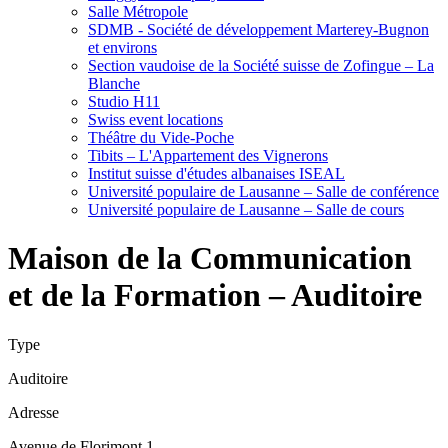
Salle Métropole
SDMB - Société de développement Marterey-Bugnon
et environs
Section vaudoise de la Société suisse de Zofingue – La
Blanche
Studio H11
Swiss event locations
Théâtre du Vide-Poche
Tibits – L'Appartement des Vignerons
Institut suisse d'études albanaises ISEAL
Université populaire de Lausanne – Salle de conférence
Université populaire de Lausanne – Salle de cours
Maison de la Communication
et de la Formation – Auditoire
Type
Auditoire
Adresse
Avenue de Florimont 1