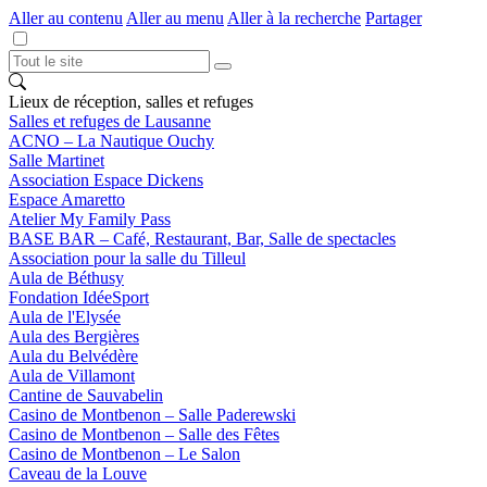
Aller au contenu
Aller au menu
Aller à la recherche
Partager
Lieux de réception, salles et refuges
Salles et refuges de Lausanne
ACNO – La Nautique Ouchy
Salle Martinet
Association Espace Dickens
Espace Amaretto
Atelier My Family Pass
BASE BAR – Café, Restaurant, Bar, Salle de spectacles
Association pour la salle du Tilleul
Aula de Béthusy
Fondation IdéeSport
Aula de l'Elysée
Aula des Bergières
Aula du Belvédère
Aula de Villamont
Cantine de Sauvabelin
Casino de Montbenon – Salle Paderewski
Casino de Montbenon – Salle des Fêtes
Casino de Montbenon – Le Salon
Caveau de la Louve