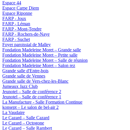
Espace 44
Espace Carpe Diem
Espace Riponne
FARP - Joux
FARP - Léman
FARP - Mont-Tendre
FARP - Rochers-de-Naye
FARP - Suchet
Foyer paroissial de Malley
Fondation Madeleine Moret – Grande salle
Fondation Madeleine Moret – Petite salle
Fondation Madeleine Moret – Salle de réunion
Fondation Madeleine Moret – Salon rez
Grande salle d'Entre-bois
Grande salle de Vennes
Grande salle de Vers-chez-les-Blanc
Jumeaux Jazz Club
Jeunotel – Salle de conférence 2
Jeunotel – Salle de conférence 1
La Manufacture - Salle Formation Continue
konsept – Le salon de bel-air 2
La Vaudaire
Le Cazard – Salle Cazard
Le Cazard – Octogone
Le Cazard – Salle Rambert