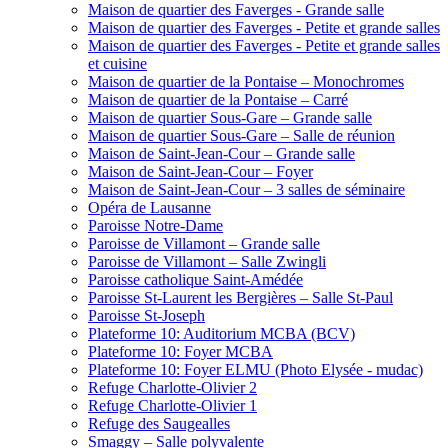
Maison de quartier des Faverges - Grande salle
Maison de quartier des Faverges - Petite et grande salles
Maison de quartier des Faverges - Petite et grande salles
et cuisine
Maison de quartier de la Pontaise – Monochromes
Maison de quartier de la Pontaise – Carré
Maison de quartier Sous-Gare – Grande salle
Maison de quartier Sous-Gare – Salle de réunion
Maison de Saint-Jean-Cour – Grande salle
Maison de Saint-Jean-Cour – Foyer
Maison de Saint-Jean-Cour – 3 salles de séminaire
Opéra de Lausanne
Paroisse Notre-Dame
Paroisse de Villamont – Grande salle
Paroisse de Villamont – Salle Zwingli
Paroisse catholique Saint-Amédée
Paroisse St-Laurent les Bergières – Salle St-Paul
Paroisse St-Joseph
Plateforme 10: Auditorium MCBA (BCV)
Plateforme 10: Foyer MCBA
Plateforme 10: Foyer ELMU (Photo Elysée - mudac)
Refuge Charlotte-Olivier 2
Refuge Charlotte-Olivier 1
Refuge des Saugealles
Smaggy – Salle polyvalente