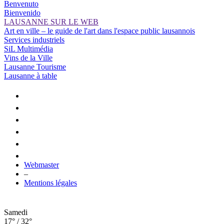
Benvenuto
Bienvenido
LAUSANNE SUR LE WEB
Art en ville – le guide de l'art dans l'espace public lausannois
Services industriels
SiL Multimédia
Vins de la Ville
Lausanne Tourisme
Lausanne à table
Webmaster
–
Mentions légales
Samedi
17° / 32°