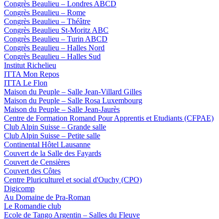
Congrès Beaulieu – Londres ABCD
Congrès Beaulieu – Rome
Congrès Beaulieu – Théâtre
Congrès Beaulieu St-Moritz ABC
Congrès Beaulieu – Turin ABCD
Congrès Beaulieu – Halles Nord
Congrès Beaulieu – Halles Sud
Institut Richelieu
ITTA Mon Repos
ITTA Le Flon
Maison du Peuple – Salle Jean-Villard Gilles
Maison du Peuple – Salle Rosa Luxembourg
Maison du Peuple – Salle Jean-Jaurès
Centre de Formation Romand Pour Apprentis et Etudiants (CFPAE)
Club Alpin Suisse – Grande salle
Club Alpin Suisse – Petite salle
Continental Hôtel Lausanne
Couvert de la Salle des Fayards
Couvert de Censières
Couvert des Côtes
Centre Pluriculturel et social d'Ouchy (CPO)
Digicomp
Au Domaine de Pra-Roman
Le Romandie club
Ecole de Tango Argentin – Salles du Fleuve