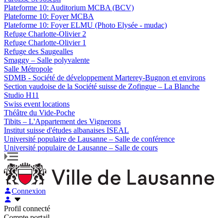
Plateforme 10: Auditorium MCBA (BCV)
Plateforme 10: Foyer MCBA
Plateforme 10: Foyer ELMU (Photo Elysée - mudac)
Refuge Charlotte-Olivier 2
Refuge Charlotte-Olivier 1
Refuge des Saugealles
Smaggy – Salle polyvalente
Salle Métropole
SDMB - Société de développement Marterey-Bugnon et environs
Section vaudoise de la Société suisse de Zofingue – La Blanche
Studio H11
Swiss event locations
Théâtre du Vide-Poche
Tibits – L'Appartement des Vignerons
Institut suisse d'études albanaises ISEAL
Université populaire de Lausanne – Salle de conférence
Université populaire de Lausanne – Salle de cours
Connexion
Profil connecté
Compte portail