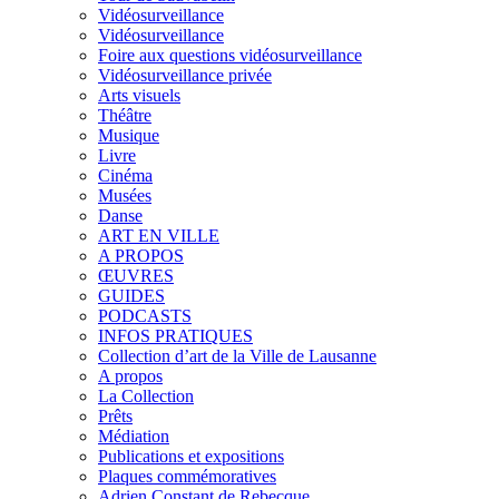
Vidéosurveillance
Vidéosurveillance
Foire aux questions vidéosurveillance
Vidéosurveillance privée
Arts visuels
Théâtre
Musique
Livre
Cinéma
Musées
Danse
ART EN VILLE
A PROPOS
ŒUVRES
GUIDES
PODCASTS
INFOS PRATIQUES
Collection d’art de la Ville de Lausanne
A propos
La Collection
Prêts
Médiation
Publications et expositions
Plaques commémoratives
Adrien Constant de Rebecque