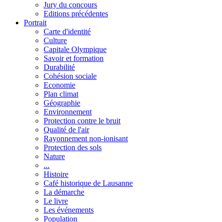
Jury du concours
Editions précédentes
Portrait
Carte d'identité
Culture
Capitale Olympique
Savoir et formation
Durabilité
Cohésion sociale
Economie
Plan climat
Géographie
Environnement
Protection contre le bruit
Qualité de l'air
Rayonnement non-ionisant
Protection des sols
Nature
...
Histoire
Café historique de Lausanne
La démarche
Le livre
Les événements
Population