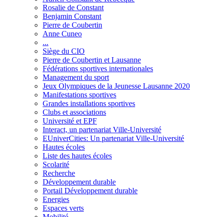
Rosalie de Constant
Benjamin Constant
Pierre de Coubertin
Anne Cuneo
...
Siège du CIO
Pierre de Coubertin et Lausanne
Fédérations sportives internationales
Management du sport
Jeux Olympiques de la Jeunesse Lausanne 2020
Manifestations sportives
Grandes installations sportives
Clubs et associations
Université et EPF
Interact, un partenariat Ville-Université
EUniverCities: Un partenariat Ville-Université
Hautes écoles
Liste des hautes écoles
Scolarité
Recherche
Développement durable
Portail Développement durable
Energies
Espaces verts
Mobilité