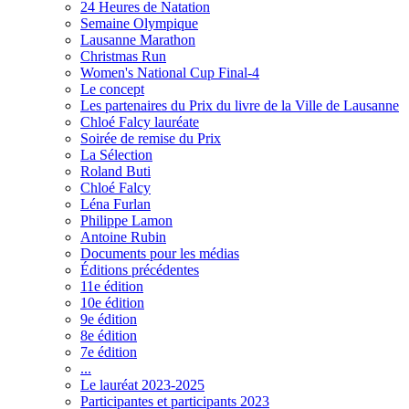
24 Heures de Natation
Semaine Olympique
Lausanne Marathon
Christmas Run
Women's National Cup Final-4
Le concept
Les partenaires du Prix du livre de la Ville de Lausanne
Chloé Falcy lauréate
Soirée de remise du Prix
La Sélection
Roland Buti
Chloé Falcy
Léna Furlan
Philippe Lamon
Antoine Rubin
Documents pour les médias
Éditions précédentes
11e édition
10e édition
9e édition
8e édition
7e édition
...
Le lauréat 2023-2025
Participantes et participants 2023