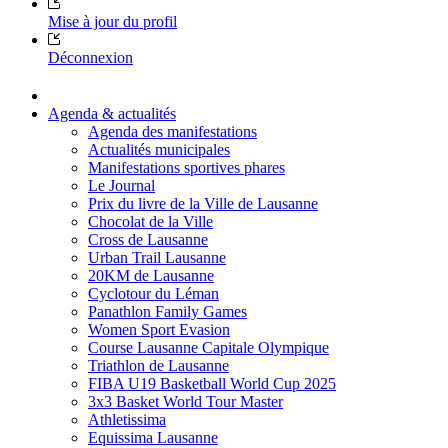
Mise à jour du profil
Déconnexion
Agenda & actualités
Agenda des manifestations
Actualités municipales
Manifestations sportives phares
Le Journal
Prix du livre de la Ville de Lausanne
Chocolat de la Ville
Cross de Lausanne
Urban Trail Lausanne
20KM de Lausanne
Cyclotour du Léman
Panathlon Family Games
Women Sport Evasion
Course Lausanne Capitale Olympique
Triathlon de Lausanne
FIBA U19 Basketball World Cup 2025
3x3 Basket World Tour Master
Athletissima
Equissima Lausanne