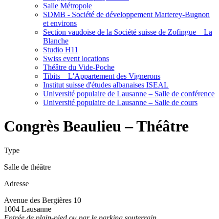
Salle Métropole
SDMB - Société de développement Marterey-Bugnon
et environs
Section vaudoise de la Société suisse de Zofingue – La
Blanche
Studio H11
Swiss event locations
Théâtre du Vide-Poche
Tibits – L'Appartement des Vignerons
Institut suisse d'études albanaises ISEAL
Université populaire de Lausanne – Salle de conférence
Université populaire de Lausanne – Salle de cours
Congrès Beaulieu – Théâtre
Type
Salle de théâtre
Adresse
Avenue des Bergières 10
1004 Lausanne
Entrée de plain-pied ou par le parking souterrain