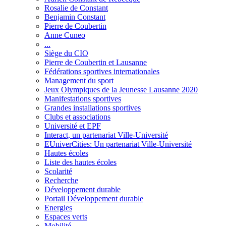
Rosalie de Constant
Benjamin Constant
Pierre de Coubertin
Anne Cuneo
...
Siège du CIO
Pierre de Coubertin et Lausanne
Fédérations sportives internationales
Management du sport
Jeux Olympiques de la Jeunesse Lausanne 2020
Manifestations sportives
Grandes installations sportives
Clubs et associations
Université et EPF
Interact, un partenariat Ville-Université
EUniverCities: Un partenariat Ville-Université
Hautes écoles
Liste des hautes écoles
Scolarité
Recherche
Développement durable
Portail Développement durable
Energies
Espaces verts
Mobilité