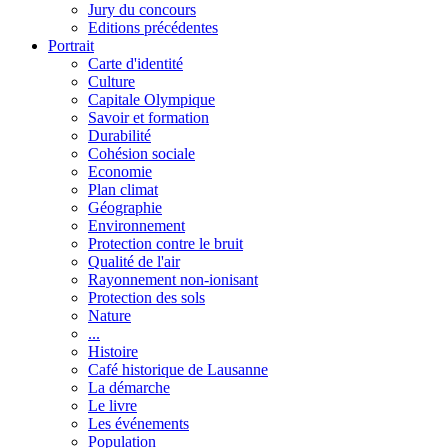
Jury du concours
Editions précédentes
Portrait
Carte d'identité
Culture
Capitale Olympique
Savoir et formation
Durabilité
Cohésion sociale
Economie
Plan climat
Géographie
Environnement
Protection contre le bruit
Qualité de l'air
Rayonnement non-ionisant
Protection des sols
Nature
...
Histoire
Café historique de Lausanne
La démarche
Le livre
Les événements
Population