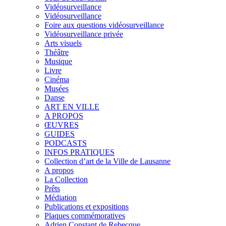
Vidéosurveillance
Vidéosurveillance
Foire aux questions vidéosurveillance
Vidéosurveillance privée
Arts visuels
Théâtre
Musique
Livre
Cinéma
Musées
Danse
ART EN VILLE
A PROPOS
ŒUVRES
GUIDES
PODCASTS
INFOS PRATIQUES
Collection d’art de la Ville de Lausanne
A propos
La Collection
Prêts
Médiation
Publications et expositions
Plaques commémoratives
Adrien Constant de Rebecque