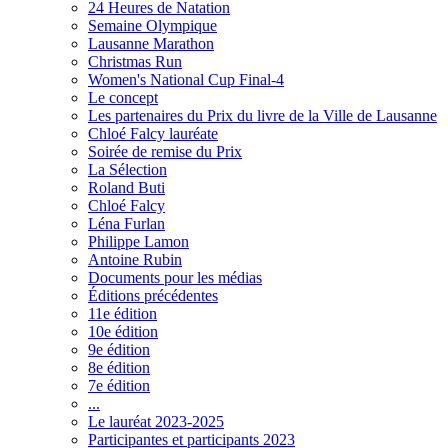
24 Heures de Natation
Semaine Olympique
Lausanne Marathon
Christmas Run
Women's National Cup Final-4
Le concept
Les partenaires du Prix du livre de la Ville de Lausanne
Chloé Falcy lauréate
Soirée de remise du Prix
La Sélection
Roland Buti
Chloé Falcy
Léna Furlan
Philippe Lamon
Antoine Rubin
Documents pour les médias
Éditions précédentes
11e édition
10e édition
9e édition
8e édition
7e édition
...
Le lauréat 2023-2025
Participantes et participants 2023