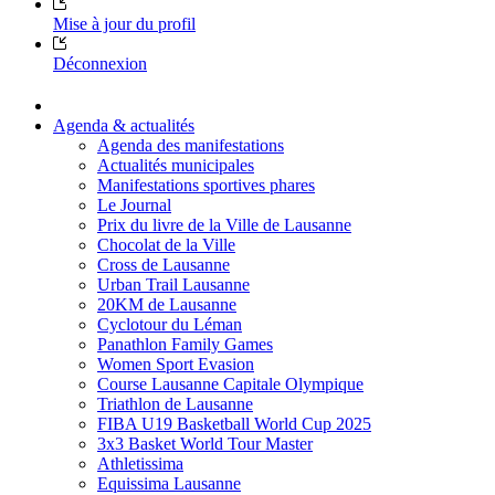
Mise à jour du profil
Déconnexion
Agenda & actualités
Agenda des manifestations
Actualités municipales
Manifestations sportives phares
Le Journal
Prix du livre de la Ville de Lausanne
Chocolat de la Ville
Cross de Lausanne
Urban Trail Lausanne
20KM de Lausanne
Cyclotour du Léman
Panathlon Family Games
Women Sport Evasion
Course Lausanne Capitale Olympique
Triathlon de Lausanne
FIBA U19 Basketball World Cup 2025
3x3 Basket World Tour Master
Athletissima
Equissima Lausanne