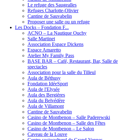
Le refuge des Saugealles
Refuges Charlotte-Olivier
Cantine de Sauvabelin
Proposer une salle ou un refuge
Les Docks – Fondation F...
ACNO – La Nautique Ouchy
Salle Martinet
Association Espace Dickens
Espace Amaretto
Atelier My Family Pass
BASE BAR – Café, Restaurant, Bar, Salle de
spectacles
Association pour la salle du Tilleul
Aula de Béthusy
Fondation IdéeSport
Aula de l'Elysée
Aula des Bergières
Aula du Belvédère
Aula de Villamont
Cantine de Sauvabelin
Casino de Montbenon – Salle Paderewski
Casino de Montbenon – Salle des Fêtes
Casino de Montbenon – Le Salon
Caveau de la Louve
Centre socioculturel de Grand-Vennes