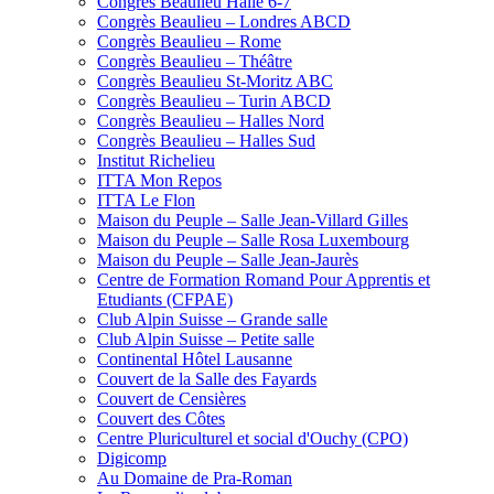
Congrès Beaulieu Halle 6-7
Congrès Beaulieu – Londres ABCD
Congrès Beaulieu – Rome
Congrès Beaulieu – Théâtre
Congrès Beaulieu St-Moritz ABC
Congrès Beaulieu – Turin ABCD
Congrès Beaulieu – Halles Nord
Congrès Beaulieu – Halles Sud
Institut Richelieu
ITTA Mon Repos
ITTA Le Flon
Maison du Peuple – Salle Jean-Villard Gilles
Maison du Peuple – Salle Rosa Luxembourg
Maison du Peuple – Salle Jean-Jaurès
Centre de Formation Romand Pour Apprentis et
Etudiants (CFPAE)
Club Alpin Suisse – Grande salle
Club Alpin Suisse – Petite salle
Continental Hôtel Lausanne
Couvert de la Salle des Fayards
Couvert de Censières
Couvert des Côtes
Centre Pluriculturel et social d'Ouchy (CPO)
Digicomp
Au Domaine de Pra-Roman