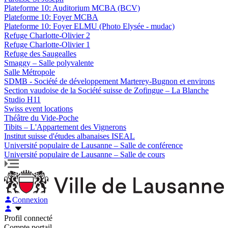
Plateforme 10: Auditorium MCBA (BCV)
Plateforme 10: Foyer MCBA
Plateforme 10: Foyer ELMU (Photo Elysée - mudac)
Refuge Charlotte-Olivier 2
Refuge Charlotte-Olivier 1
Refuge des Saugealles
Smaggy – Salle polyvalente
Salle Métropole
SDMB - Société de développement Marterey-Bugnon et environs
Section vaudoise de la Société suisse de Zofingue – La Blanche
Studio H11
Swiss event locations
Théâtre du Vide-Poche
Tibits – L'Appartement des Vignerons
Institut suisse d'études albanaises ISEAL
Université populaire de Lausanne – Salle de conférence
Université populaire de Lausanne – Salle de cours
Connexion
Profil connecté
Compte portail