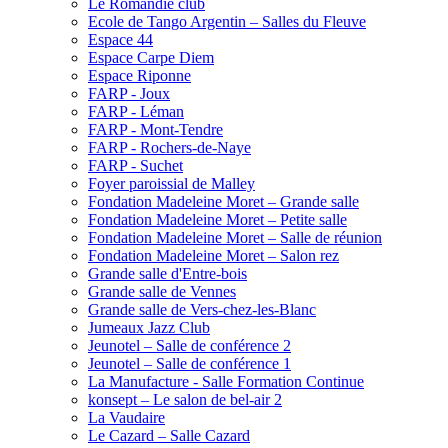
Le Romandie club
Ecole de Tango Argentin – Salles du Fleuve
Espace 44
Espace Carpe Diem
Espace Riponne
FARP - Joux
FARP - Léman
FARP - Mont-Tendre
FARP - Rochers-de-Naye
FARP - Suchet
Foyer paroissial de Malley
Fondation Madeleine Moret – Grande salle
Fondation Madeleine Moret – Petite salle
Fondation Madeleine Moret – Salle de réunion
Fondation Madeleine Moret – Salon rez
Grande salle d'Entre-bois
Grande salle de Vennes
Grande salle de Vers-chez-les-Blanc
Jumeaux Jazz Club
Jeunotel – Salle de conférence 2
Jeunotel – Salle de conférence 1
La Manufacture - Salle Formation Continue
konsept – Le salon de bel-air 2
La Vaudaire
Le Cazard – Salle Cazard