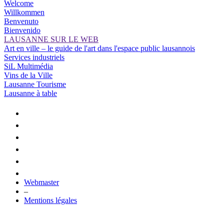
Welcome
Willkommen
Benvenuto
Bienvenido
LAUSANNE SUR LE WEB
Art en ville – le guide de l'art dans l'espace public lausannois
Services industriels
SiL Multimédia
Vins de la Ville
Lausanne Tourisme
Lausanne à table
Webmaster
–
Mentions légales