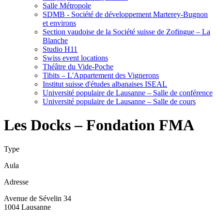
Salle Métropole
SDMB - Société de développement Marterey-Bugnon
et environs
Section vaudoise de la Société suisse de Zofingue – La
Blanche
Studio H11
Swiss event locations
Théâtre du Vide-Poche
Tibits – L'Appartement des Vignerons
Institut suisse d'études albanaises ISEAL
Université populaire de Lausanne – Salle de conférence
Université populaire de Lausanne – Salle de cours
Les Docks – Fondation FMA
Type
Aula
Adresse
Avenue de Sévelin 34
1004 Lausanne