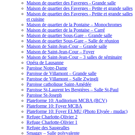
Maison de quartier des Faverges - Grande salle
Maison de quartier des Faverges - Petite et grande salles
Maison de quartier des Faverges - Petite et grande salles
et cuisine
Maison de quartier de la Pontaise – Monochromes
Maison de quartier de la Pontaise – Carré
Maison de quartier Sous-Gare – Grande salle
Maison de quartier Sous-Gare – Salle de réunion
Maison de Saint-Jean-Cour – Grande salle
Maison de Saint-Jean-Cour – Foyer
Maison de Saint-Jean-Cour – 3 salles de séminaire
Opéra de Lausanne
Paroisse Notre-Dame
Paroisse de Villamont – Grande salle
Paroisse de Villamont – Salle Zwingli
Paroisse catholique Saint-Amédée
Paroisse St-Laurent les Bergières – Salle St-Paul
Paroisse St-Joseph
Plateforme 10: Auditorium MCBA (BCV)
Plateforme 10: Foyer MCBA
Plateforme 10: Foyer ELMU (Photo Elysée - mudac)
Refuge Charlotte-Olivier 2
Refuge Charlotte-Olivier 1
Refuge des Saugealles
Smaggy – Salle polyvalente