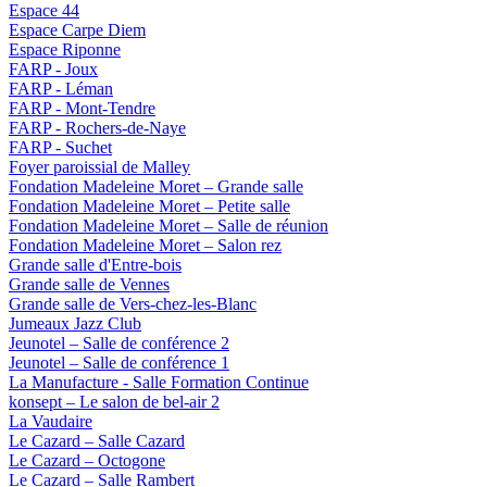
Espace 44
Espace Carpe Diem
Espace Riponne
FARP - Joux
FARP - Léman
FARP - Mont-Tendre
FARP - Rochers-de-Naye
FARP - Suchet
Foyer paroissial de Malley
Fondation Madeleine Moret – Grande salle
Fondation Madeleine Moret – Petite salle
Fondation Madeleine Moret – Salle de réunion
Fondation Madeleine Moret – Salon rez
Grande salle d'Entre-bois
Grande salle de Vennes
Grande salle de Vers-chez-les-Blanc
Jumeaux Jazz Club
Jeunotel – Salle de conférence 2
Jeunotel – Salle de conférence 1
La Manufacture - Salle Formation Continue
konsept – Le salon de bel-air 2
La Vaudaire
Le Cazard – Salle Cazard
Le Cazard – Octogone
Le Cazard – Salle Rambert