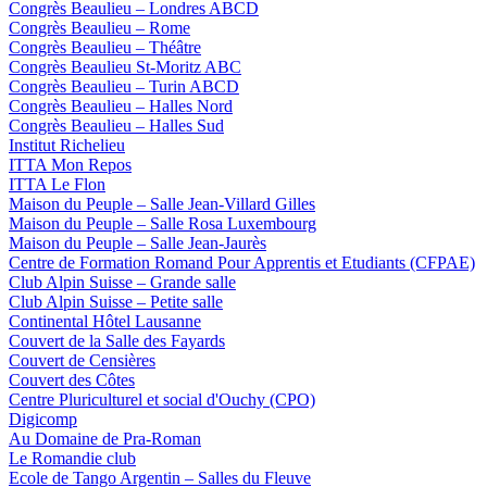
Congrès Beaulieu – Londres ABCD
Congrès Beaulieu – Rome
Congrès Beaulieu – Théâtre
Congrès Beaulieu St-Moritz ABC
Congrès Beaulieu – Turin ABCD
Congrès Beaulieu – Halles Nord
Congrès Beaulieu – Halles Sud
Institut Richelieu
ITTA Mon Repos
ITTA Le Flon
Maison du Peuple – Salle Jean-Villard Gilles
Maison du Peuple – Salle Rosa Luxembourg
Maison du Peuple – Salle Jean-Jaurès
Centre de Formation Romand Pour Apprentis et Etudiants (CFPAE)
Club Alpin Suisse – Grande salle
Club Alpin Suisse – Petite salle
Continental Hôtel Lausanne
Couvert de la Salle des Fayards
Couvert de Censières
Couvert des Côtes
Centre Pluriculturel et social d'Ouchy (CPO)
Digicomp
Au Domaine de Pra-Roman
Le Romandie club
Ecole de Tango Argentin – Salles du Fleuve