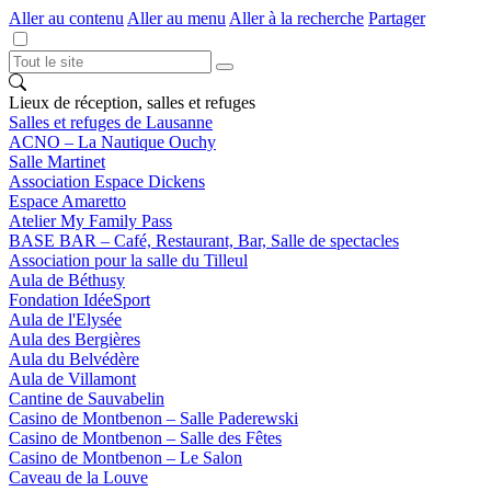
Aller au contenu
Aller au menu
Aller à la recherche
Partager
Lieux de réception, salles et refuges
Salles et refuges de Lausanne
ACNO – La Nautique Ouchy
Salle Martinet
Association Espace Dickens
Espace Amaretto
Atelier My Family Pass
BASE BAR – Café, Restaurant, Bar, Salle de spectacles
Association pour la salle du Tilleul
Aula de Béthusy
Fondation IdéeSport
Aula de l'Elysée
Aula des Bergières
Aula du Belvédère
Aula de Villamont
Cantine de Sauvabelin
Casino de Montbenon – Salle Paderewski
Casino de Montbenon – Salle des Fêtes
Casino de Montbenon – Le Salon
Caveau de la Louve