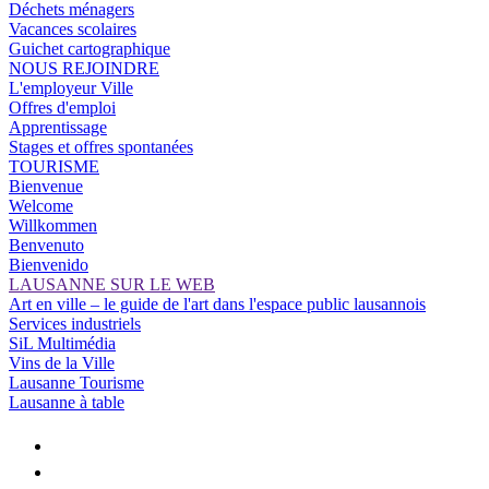
Déchets ménagers
Vacances scolaires
Guichet cartographique
NOUS REJOINDRE
L'employeur Ville
Offres d'emploi
Apprentissage
Stages et offres spontanées
TOURISME
Bienvenue
Welcome
Willkommen
Benvenuto
Bienvenido
LAUSANNE SUR LE WEB
Art en ville – le guide de l'art dans l'espace public lausannois
Services industriels
SiL Multimédia
Vins de la Ville
Lausanne Tourisme
Lausanne à table