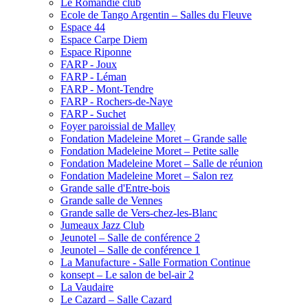
Le Romandie club
Ecole de Tango Argentin – Salles du Fleuve
Espace 44
Espace Carpe Diem
Espace Riponne
FARP - Joux
FARP - Léman
FARP - Mont-Tendre
FARP - Rochers-de-Naye
FARP - Suchet
Foyer paroissial de Malley
Fondation Madeleine Moret – Grande salle
Fondation Madeleine Moret – Petite salle
Fondation Madeleine Moret – Salle de réunion
Fondation Madeleine Moret – Salon rez
Grande salle d'Entre-bois
Grande salle de Vennes
Grande salle de Vers-chez-les-Blanc
Jumeaux Jazz Club
Jeunotel – Salle de conférence 2
Jeunotel – Salle de conférence 1
La Manufacture - Salle Formation Continue
konsept – Le salon de bel-air 2
La Vaudaire
Le Cazard – Salle Cazard