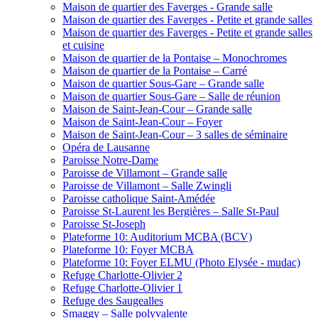
Maison de quartier des Faverges - Grande salle
Maison de quartier des Faverges - Petite et grande salles
Maison de quartier des Faverges - Petite et grande salles
et cuisine
Maison de quartier de la Pontaise – Monochromes
Maison de quartier de la Pontaise – Carré
Maison de quartier Sous-Gare – Grande salle
Maison de quartier Sous-Gare – Salle de réunion
Maison de Saint-Jean-Cour – Grande salle
Maison de Saint-Jean-Cour – Foyer
Maison de Saint-Jean-Cour – 3 salles de séminaire
Opéra de Lausanne
Paroisse Notre-Dame
Paroisse de Villamont – Grande salle
Paroisse de Villamont – Salle Zwingli
Paroisse catholique Saint-Amédée
Paroisse St-Laurent les Bergières – Salle St-Paul
Paroisse St-Joseph
Plateforme 10: Auditorium MCBA (BCV)
Plateforme 10: Foyer MCBA
Plateforme 10: Foyer ELMU (Photo Elysée - mudac)
Refuge Charlotte-Olivier 2
Refuge Charlotte-Olivier 1
Refuge des Saugealles
Smaggy – Salle polyvalente