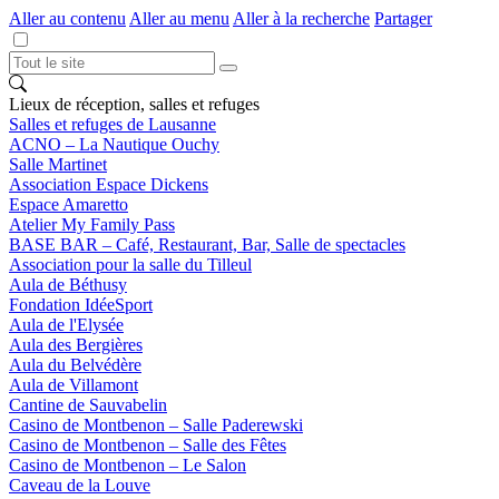
Aller au contenu
Aller au menu
Aller à la recherche
Partager
Lieux de réception, salles et refuges
Salles et refuges de Lausanne
ACNO – La Nautique Ouchy
Salle Martinet
Association Espace Dickens
Espace Amaretto
Atelier My Family Pass
BASE BAR – Café, Restaurant, Bar, Salle de spectacles
Association pour la salle du Tilleul
Aula de Béthusy
Fondation IdéeSport
Aula de l'Elysée
Aula des Bergières
Aula du Belvédère
Aula de Villamont
Cantine de Sauvabelin
Casino de Montbenon – Salle Paderewski
Casino de Montbenon – Salle des Fêtes
Casino de Montbenon – Le Salon
Caveau de la Louve