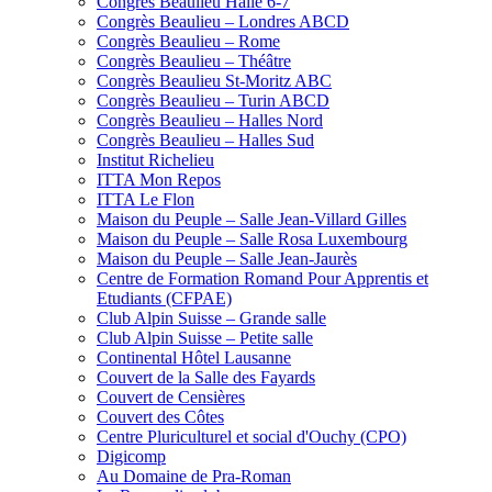
Congrès Beaulieu Halle 6-7
Congrès Beaulieu – Londres ABCD
Congrès Beaulieu – Rome
Congrès Beaulieu – Théâtre
Congrès Beaulieu St-Moritz ABC
Congrès Beaulieu – Turin ABCD
Congrès Beaulieu – Halles Nord
Congrès Beaulieu – Halles Sud
Institut Richelieu
ITTA Mon Repos
ITTA Le Flon
Maison du Peuple – Salle Jean-Villard Gilles
Maison du Peuple – Salle Rosa Luxembourg
Maison du Peuple – Salle Jean-Jaurès
Centre de Formation Romand Pour Apprentis et
Etudiants (CFPAE)
Club Alpin Suisse – Grande salle
Club Alpin Suisse – Petite salle
Continental Hôtel Lausanne
Couvert de la Salle des Fayards
Couvert de Censières
Couvert des Côtes
Centre Pluriculturel et social d'Ouchy (CPO)
Digicomp
Au Domaine de Pra-Roman