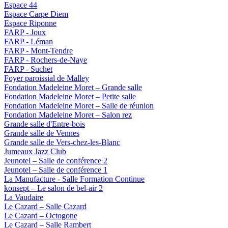
Espace 44
Espace Carpe Diem
Espace Riponne
FARP - Joux
FARP - Léman
FARP - Mont-Tendre
FARP - Rochers-de-Naye
FARP - Suchet
Foyer paroissial de Malley
Fondation Madeleine Moret – Grande salle
Fondation Madeleine Moret – Petite salle
Fondation Madeleine Moret – Salle de réunion
Fondation Madeleine Moret – Salon rez
Grande salle d'Entre-bois
Grande salle de Vennes
Grande salle de Vers-chez-les-Blanc
Jumeaux Jazz Club
Jeunotel – Salle de conférence 2
Jeunotel – Salle de conférence 1
La Manufacture - Salle Formation Continue
konsept – Le salon de bel-air 2
La Vaudaire
Le Cazard – Salle Cazard
Le Cazard – Octogone
Le Cazard – Salle Rambert