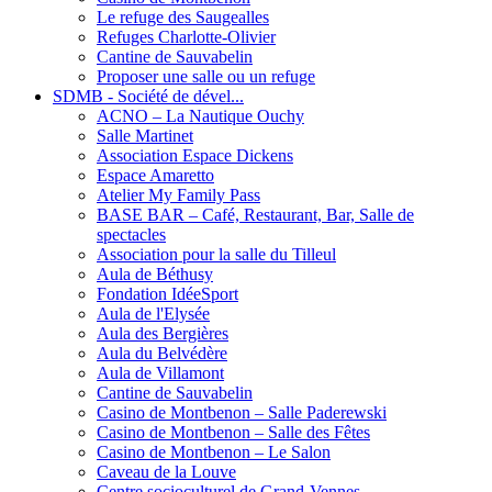
Le refuge des Saugealles
Refuges Charlotte-Olivier
Cantine de Sauvabelin
Proposer une salle ou un refuge
SDMB - Société de dével...
ACNO – La Nautique Ouchy
Salle Martinet
Association Espace Dickens
Espace Amaretto
Atelier My Family Pass
BASE BAR – Café, Restaurant, Bar, Salle de
spectacles
Association pour la salle du Tilleul
Aula de Béthusy
Fondation IdéeSport
Aula de l'Elysée
Aula des Bergières
Aula du Belvédère
Aula de Villamont
Cantine de Sauvabelin
Casino de Montbenon – Salle Paderewski
Casino de Montbenon – Salle des Fêtes
Casino de Montbenon – Le Salon
Caveau de la Louve
Centre socioculturel de Grand-Vennes