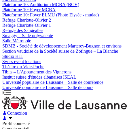
Plateforme 10: Auditorium MCBA (BCV)
Plateforme 10: Foyer MCBA
Plateforme 10: Foyer ELMU (Photo Elysée - mudac)
Refuge Charlotte-Olivier 2
Refuge Charlotte-Olivier 1
Refuge des Saugealles
Smaggy – Salle polyvalente
Salle Métropole
SDMB - Société de développement Marterey-Bugnon et environs
Section vaudoise de la Société suisse de Zofingue – La Blanche
Studio H11
Swiss event locations
Théâtre du Vide-Poche
Tibits – L'Appartement des Vignerons
Institut suisse d'études albanaises ISEAL
Université populaire de Lausanne – Salle de conférence
Université populaire de Lausanne – Salle de cours
Connexion
Profil connecté
Compte portail