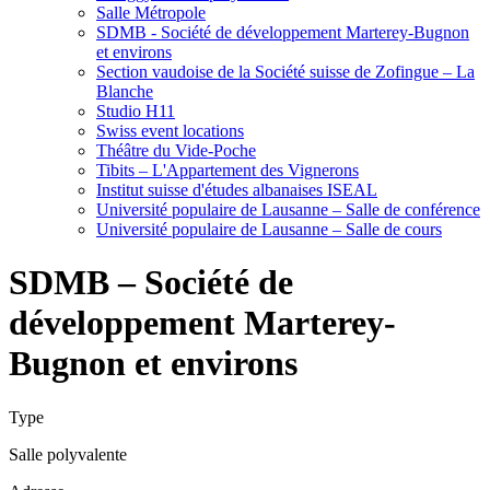
Salle Métropole
SDMB - Société de développement Marterey-Bugnon
et environs
Section vaudoise de la Société suisse de Zofingue – La
Blanche
Studio H11
Swiss event locations
Théâtre du Vide-Poche
Tibits – L'Appartement des Vignerons
Institut suisse d'études albanaises ISEAL
Université populaire de Lausanne – Salle de conférence
Université populaire de Lausanne – Salle de cours
SDMB – Société de
développement Marterey-
Bugnon et environs
Type
Salle polyvalente