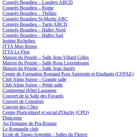
Congrès Beaulieu – Londres ABCD
Congrès Beaulieu – Rome
Congrès Beaulieu – Théâtre
Congrès Beaulieu St-Moritz ABC
Congrès Beaulieu – Turin ABCD
Congrès Beaulieu – Halles Nord
Congrès Beaulieu – Halles Sud
Institut Richelieu
ITTA Mon Repos
ITTA Le Flon
Maison du Peuple – Salle Jean-Villard Gilles
Maison du Peuple – Salle Rosa Luxembourg
Maison du Peuple – Salle Jean-Jaurès
Centre de Formation Romand Pour Apprentis et Etudiants (CFPAE)
Club Alpin Suisse – Grande salle
Club Alpin Suisse – Petite salle
Continental Hôtel Lausanne
Couvert de la Salle des Fayards
Couvert de Censières
Couvert des Côtes
Centre Pluriculturel et social d'Ouchy (CPO)
Digicomp
Au Domaine de Pra-Roman
Le Romandie club
Ecole de Tango Argentin – Salles du Fleuve