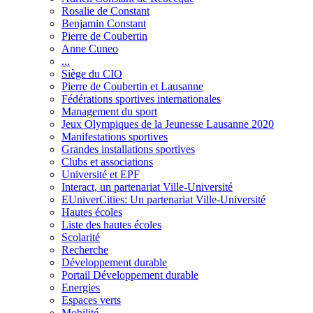
Rosalie de Constant
Benjamin Constant
Pierre de Coubertin
Anne Cuneo
...
Siège du CIO
Pierre de Coubertin et Lausanne
Fédérations sportives internationales
Management du sport
Jeux Olympiques de la Jeunesse Lausanne 2020
Manifestations sportives
Grandes installations sportives
Clubs et associations
Université et EPF
Interact, un partenariat Ville-Université
EUniverCities: Un partenariat Ville-Université
Hautes écoles
Liste des hautes écoles
Scolarité
Recherche
Développement durable
Portail Développement durable
Energies
Espaces verts
Mobilité