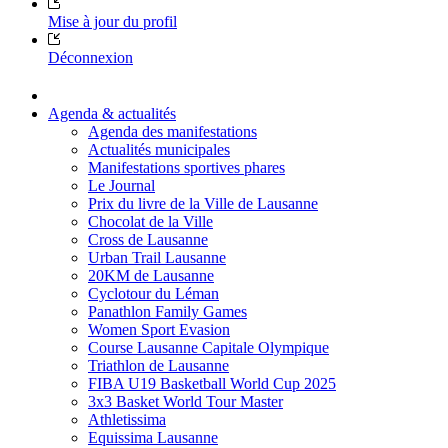
Mise à jour du profil
Déconnexion
Agenda & actualités
Agenda des manifestations
Actualités municipales
Manifestations sportives phares
Le Journal
Prix du livre de la Ville de Lausanne
Chocolat de la Ville
Cross de Lausanne
Urban Trail Lausanne
20KM de Lausanne
Cyclotour du Léman
Panathlon Family Games
Women Sport Evasion
Course Lausanne Capitale Olympique
Triathlon de Lausanne
FIBA U19 Basketball World Cup 2025
3x3 Basket World Tour Master
Athletissima
Equissima Lausanne