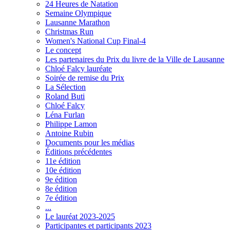
24 Heures de Natation
Semaine Olympique
Lausanne Marathon
Christmas Run
Women's National Cup Final-4
Le concept
Les partenaires du Prix du livre de la Ville de Lausanne
Chloé Falcy lauréate
Soirée de remise du Prix
La Sélection
Roland Buti
Chloé Falcy
Léna Furlan
Philippe Lamon
Antoine Rubin
Documents pour les médias
Éditions précédentes
11e édition
10e édition
9e édition
8e édition
7e édition
...
Le lauréat 2023-2025
Participantes et participants 2023