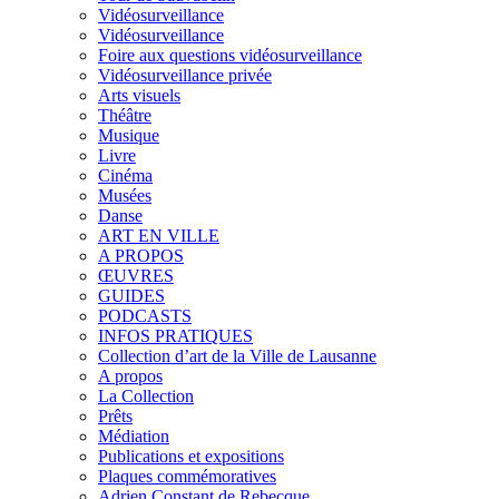
Vidéosurveillance
Vidéosurveillance
Foire aux questions vidéosurveillance
Vidéosurveillance privée
Arts visuels
Théâtre
Musique
Livre
Cinéma
Musées
Danse
ART EN VILLE
A PROPOS
ŒUVRES
GUIDES
PODCASTS
INFOS PRATIQUES
Collection d’art de la Ville de Lausanne
A propos
La Collection
Prêts
Médiation
Publications et expositions
Plaques commémoratives
Adrien Constant de Rebecque