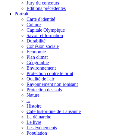
Jury du concours
Editions précédentes
Portrait
Carte d'identité
Culture
Capitale Olympique
Savoir et formation
Durabilité
Cohésion sociale
Economie
Plan climat
Géographie
Environnement
Protection contre le bruit
Qualité de l'air
Rayonnement non-ionisant
Protection des sols
Nature
...
Histoire
Café historique de Lausanne
La démarche
Le livre
Les événements
Population