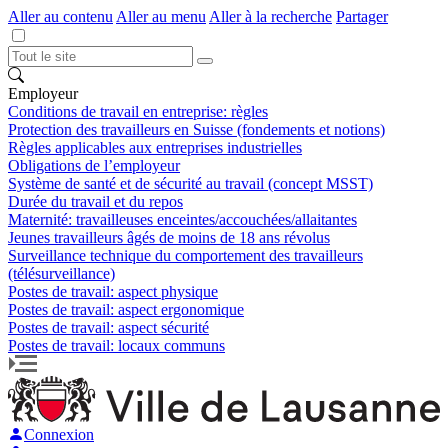
Aller au contenu
Aller au menu
Aller à la recherche
Partager
Employeur
Conditions de travail en entreprise: règles
Protection des travailleurs en Suisse (fondements et notions)
Règles applicables aux entreprises industrielles
Obligations de l’employeur
Système de santé et de sécurité au travail (concept MSST)
Durée du travail et du repos
Maternité: travailleuses enceintes/accouchées/allaitantes
Jeunes travailleurs âgés de moins de 18 ans révolus
Surveillance technique du comportement des travailleurs
(télésurveillance)
Postes de travail: aspect physique
Postes de travail: aspect ergonomique
Postes de travail: aspect sécurité
Postes de travail: locaux communs
Connexion