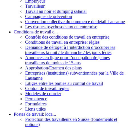
Employeur
Travailleur
Travail au noir et dumping salarial
Campagnes de prévention
Convention collective du commerce de détail Lausanne
Les risques psychosociaux en entreprise
Conditions de travail e...
Contrôle des conditions de travail en entreprise
Conditions de travail en entreprise: règles
Demande de déroger à l’interdiction d’occuper les
travailleurs la nuit / le dimanche / les jours fériés
Annonces en ligne pour l’occupation de jeunes
travailleurs de moins de 15 ans
Approbation/Examen des plans
Entreprises (institutions) subventionnées par la Ville de
Lausanne
Litiges entre les parties au contrat de travail
Contrat de travail: règles
Modèles de courrier
Permanence
Formulaires
Liens utiles
Postes de travail: loca...
Protection des travailleurs en Suisse (fondements et
notions)