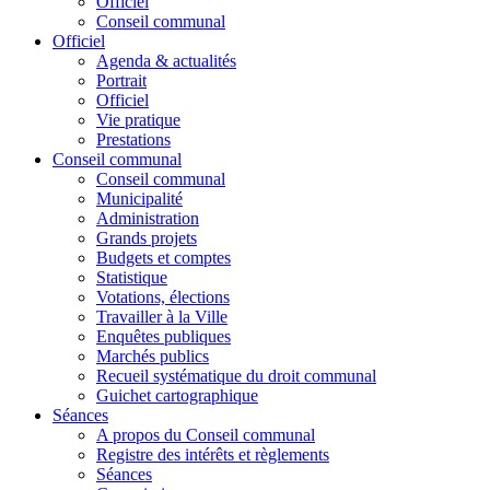
Officiel
Conseil communal
Officiel
Agenda & actualités
Portrait
Officiel
Vie pratique
Prestations
Conseil communal
Conseil communal
Municipalité
Administration
Grands projets
Budgets et comptes
Statistique
Votations, élections
Travailler à la Ville
Enquêtes publiques
Marchés publics
Recueil systématique du droit communal
Guichet cartographique
Séances
A propos du Conseil communal
Registre des intérêts et règlements
Séances