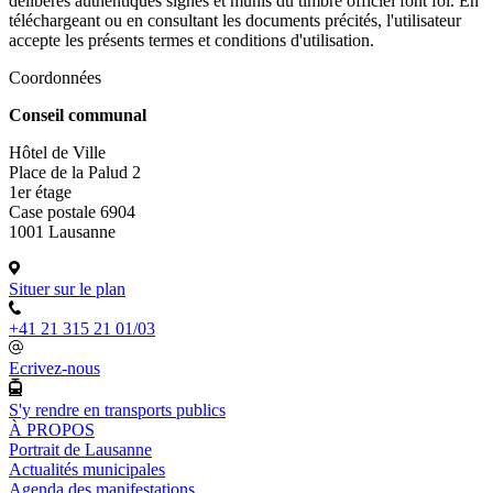
délibérés authentiques signés et munis du timbre officiel font foi. En
téléchargeant ou en consultant les documents précités, l'utilisateur
accepte les présents termes et conditions d'utilisation.
Coordonnées
Conseil communal
Hôtel de Ville
Place de la Palud 2
1er étage
Case postale 6904
1001 Lausanne
Situer sur le plan
+41 21 315 21 01/03
Ecrivez-nous
S'y rendre en transports publics
À PROPOS
Portrait de Lausanne
Actualités municipales
Agenda des manifestations