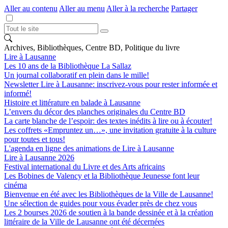
Aller au contenu
Aller au menu
Aller à la recherche
Partager
Archives, Bibliothèques, Centre BD, Politique du livre
Lire à Lausanne
Les 10 ans de la Bibliothèque La Sallaz
Un journal collaboratif en plein dans le mille!
Newsletter Lire à Lausanne: inscrivez-vous pour rester informée et
informé!
Histoire et littérature en balade à Lausanne
L’envers du décor des planches originales du Centre BD
La carte blanche de l’espoir: des textes inédits à lire ou à écouter!
Les coffrets «Empruntez un…», une invitation gratuite à la culture
pour toutes et tous!
L'agenda en ligne des animations de Lire à Lausanne
Lire à Lausanne 2026
Festival international du Livre et des Arts africains
Les Bobines de Valency et la Bibliothèque Jeunesse font leur
cinéma
Bienvenue en été avec les Bibliothèques de la Ville de Lausanne!
Une sélection de guides pour vous évader près de chez vous
Les 2 bourses 2026 de soutien à la bande dessinée et à la création
littéraire de la Ville de Lausanne ont été décernées