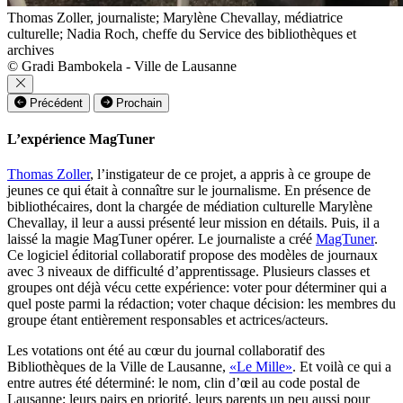
Thomas Zoller, journaliste; Marylène Chevallay, médiatrice
culturelle; Nadia Roch, cheffe du Service des bibliothèques et
archives
© Gradi Bambokela - Ville de Lausanne
Précédent
Prochain
L’expérience MagTuner
Thomas Zoller
, l’instigateur de ce projet, a appris à ce groupe de
jeunes ce qui était à connaître sur le journalisme. En présence de
bibliothécaires, dont la chargée de médiation culturelle Marylène
Chevallay, il leur a aussi présenté leur mission en détails. Puis, il a
laissé la magie MagTuner opérer. Le journaliste a créé
MagTuner
.
Ce logiciel éditorial collaboratif propose des modèles de journaux
avec 3 niveaux de difficulté d’apprentissage. Plusieurs classes et
groupes ont déjà vécu cette expérience: voter pour déterminer qui a
quel poste parmi la rédaction; voter chaque décision: les membres du
groupe étant entièrement responsables et actrices/acteurs.
Les votations ont été au cœur du journal collaboratif des
Bibliothèques de la Ville de Lausanne,
«Le Mille»
. Et voilà ce qui a
entre autres été déterminé: le nom, clin d’œil au code postal de
Lausanne; leurs pairs en priorité, leurs parents un peu aussi pour