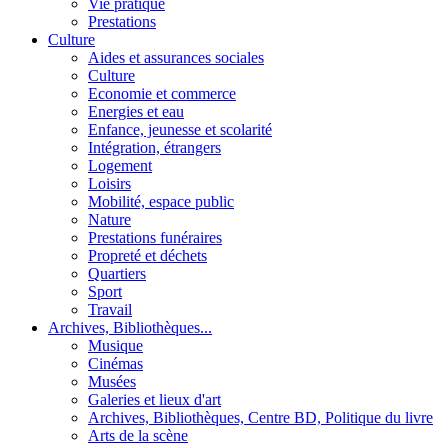
Vie pratique
Prestations
Culture
Aides et assurances sociales
Culture
Economie et commerce
Energies et eau
Enfance, jeunesse et scolarité
Intégration, étrangers
Logement
Loisirs
Mobilité, espace public
Nature
Prestations funéraires
Propreté et déchets
Quartiers
Sport
Travail
Archives, Bibliothèques...
Musique
Cinémas
Musées
Galeries et lieux d'art
Archives, Bibliothèques, Centre BD, Politique du livre
Arts de la scène