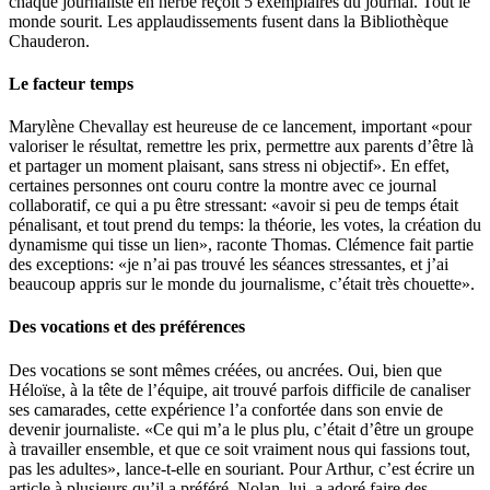
chaque journaliste en herbe reçoit 5 exemplaires du journal. Tout le
monde sourit. Les applaudissements fusent dans la Bibliothèque
Chauderon.
Le facteur temps
Marylène Chevallay est heureuse de ce lancement, important «pour
valoriser le résultat, remettre les prix, permettre aux parents d’être là
et partager un moment plaisant, sans stress ni objectif». En effet,
certaines personnes ont couru contre la montre avec ce journal
collaboratif, ce qui a pu être stressant: «avoir si peu de temps était
pénalisant, et tout prend du temps: la théorie, les votes, la création du
dynamisme qui tisse un lien», raconte Thomas. Clémence fait partie
des exceptions: «je n’ai pas trouvé les séances stressantes, et j’ai
beaucoup appris sur le monde du journalisme, c’était très chouette».
Des vocations et des préférences
Des vocations se sont mêmes créées, ou ancrées. Oui, bien que
Héloïse, à la tête de l’équipe, ait trouvé parfois difficile de canaliser
ses camarades, cette expérience l’a confortée dans son envie de
devenir journaliste. «Ce qui m’a le plus plu, c’était d’être un groupe
à travailler ensemble, et que ce soit vraiment nous qui fassions tout,
pas les adultes», lance-t-elle en souriant. Pour Arthur, c’est écrire un
article à plusieurs qu’il a préféré. Nolan, lui, a adoré faire des