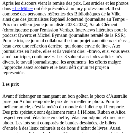
Après les discours vient la remise des prix. Les articles et les photos
dans
«Le Mille»
ont été présentés à un jury professionnel. Il est
composé des personnes référentes des Bibliothèques de la Ville,
ainsi que des journalistes Raphaël Jotterand (journaliste au Temps –
Prix du meilleur jeune journaliste 2023-2024), Sarah Clément
(chroniqueuse pour l'émission Vertigo. Interviews littéraires pour le
podcast Qwertz et Michel Eymann (journaliste retraité de la RSR).
Pour le trio, ce journal collaboratif est un projet «ambitieux et réussi,
beau avec une réflexion derrière, qui donne envie de lire». Aux
journalistes en herbe, elles et ils veulent dire: «bravo, et si vous avez
aimé participer, continuez!». Les 3 saluent aussi «les articles très
divers, le travail journalistique, les arguments, les efforts malgré
l’approche assez scolaire et le beau défi qu’un tel projet a
représenté».
Les prix
Avant d’échanger en mangeant un bon goûter, la photo d’Australie
prise par Arthur remporte le prix de la meilleure photo. Pour le
meilleur article, c’est la météo du monde de Juliette qui l’emporte.
Des prix spéciaux sont également remis à Héloïse, Ruben et Alice,
respectivement rédactrice en cheffe, rédacteur adjoint et directrice
photo. Les lots sont composés de bandes dessinées, de billets
d’entrée à des lieux culturels et de bons d’achat de livres. Aussi,