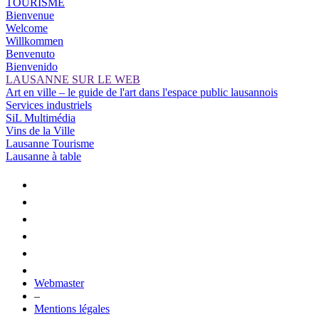
TOURISME
Bienvenue
Welcome
Willkommen
Benvenuto
Bienvenido
LAUSANNE SUR LE WEB
Art en ville – le guide de l'art dans l'espace public lausannois
Services industriels
SiL Multimédia
Vins de la Ville
Lausanne Tourisme
Lausanne à table
Webmaster
–
Mentions légales