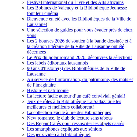
Festival international du Livre et des Arts africains
Les Bobines de Valency et la Bibliothèque Jeunesse
font leur cinéma
Bienvenue en été avec les Bibliothèques de la Ville de
Lausanne!
Une sélection de guides pour vous évader près de chez
vous
Les 2 bourses 2026 de soutien à la bande dessinée et à
la création littéraire de la Ville de Lausanne ont été
décernées
Le Prix du polar romand 2026: découvrez la sélection!
Les labels éditoriaux lausannois
90 ans d'histoire(s) des Bibliothèques de la Ville de
Lausanne
Au service de l’information, du patrimoine, des mots et
de l’imaginaire
Histoire et patrimoine
La lecture facile autour d’un café convivial, génial!
Jeux de rôles à la Bibliothèque La Sallaz: que les
meilleures et meilleurs collaborent!
La collection Facile à lire des Bibliothèques
New romance, le club de lecture sans tabous
Des Repair Cafés pour ressusciter les objets cassés
Les smartphones expliqués aux séniors
Des jeux vidéo à la bibliothèque!