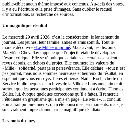
public-cible; aucun thème imposé aux contenus. Au-delà des votes,
il y a eu l’écriture et la prise d’images. Sans oublier le recueil
d’informations, la recherche de sources.
Un magnifique résultat
Le mercredi 29 avril 2026, c’est la consécration: le lancement du
journal. Les jeunes, leur famille, amies et amis sont là. Tout le
monde découvre
«Le Mille» imprimé
. Mais avant, les discours,
Marylène Chevallay rappelle que l’objectif était de développer
l’esprit critique. Elle se réjouit que certaines et certains se soient
revus depuis, en dehors du projet. Elle énumère les valeurs du
«Mille»: solidarité, partage et persévérance. Elle déclare: «tout n’est
pas parfait, mais nous sommes heureuses et heureux du résultat, en
espérant que vous en soyez fières et fiers». Nadia Roch, cheffe du
Service bibliothèques et archives de la Ville de Lausanne, aimerait
surtout que les personnes participantes continuent à écrire. Thomas
Zoller, lui, évoque quelques corrections qu’il a faites. Il remercie
l’étudiante en graphisme qui a mis en page «Le Mille». Il conclut:
«on aurait pu faire mieux, on a été bousculés par moments, mais je
suis vraiment impressionné par le magnifique résultat».
Les mots du jury