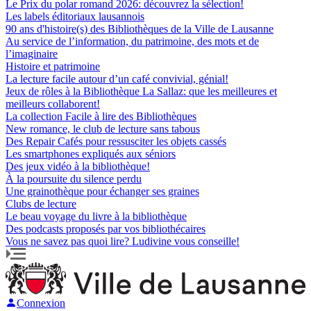
Le Prix du polar romand 2026: découvrez la sélection!
Les labels éditoriaux lausannois
90 ans d'histoire(s) des Bibliothèques de la Ville de Lausanne
Au service de l’information, du patrimoine, des mots et de
l’imaginaire
Histoire et patrimoine
La lecture facile autour d’un café convivial, génial!
Jeux de rôles à la Bibliothèque La Sallaz: que les meilleures et
meilleurs collaborent!
La collection Facile à lire des Bibliothèques
New romance, le club de lecture sans tabous
Des Repair Cafés pour ressusciter les objets cassés
Les smartphones expliqués aux séniors
Des jeux vidéo à la bibliothèque!
À la poursuite du silence perdu
Une grainothèque pour échanger ses graines
Clubs de lecture
Le beau voyage du livre à la bibliothèque
Des podcasts proposés par vos bibliothécaires
Vous ne savez pas quoi lire? Ludivine vous conseille!
Connexion