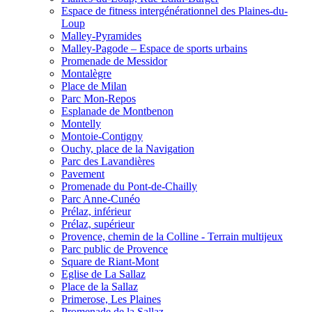
Espace de fitness intergénérationnel des Plaines-du-
Loup
Malley-Pyramides
Malley-Pagode – Espace de sports urbains
Promenade de Messidor
Montalègre
Place de Milan
Parc Mon-Repos
Esplanade de Montbenon
Montelly
Montoie-Contigny
Ouchy, place de la Navigation
Parc des Lavandières
Pavement
Promenade du Pont-de-Chailly
Parc Anne-Cunéo
Prélaz, inférieur
Prélaz, supérieur
Provence, chemin de la Colline - Terrain multijeux
Parc public de Provence
Square de Riant-Mont
Eglise de La Sallaz
Place de la Sallaz
Primerose, Les Plaines
Promenade de la Sallaz