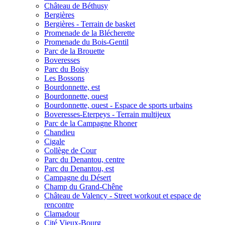
Château de Béthusy
Bergières
Bergières - Terrain de basket
Promenade de la Blécherette
Promenade du Bois-Gentil
Parc de la Brouette
Boveresses
Parc du Boisy
Les Bossons
Bourdonnette, est
Bourdonnette, ouest
Bourdonnette, ouest - Espace de sports urbains
Boveresses-Eterpeys - Terrain multijeux
Parc de la Campagne Rhoner
Chandieu
Cigale
Collège de Cour
Parc du Denantou, centre
Parc du Denantou, est
Campagne du Désert
Champ du Grand-Chêne
Château de Valency - Street workout et espace de
rencontre
Clamadour
Cité Vieux-Bourg