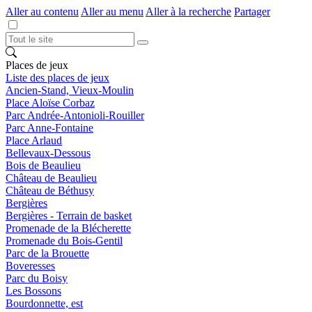
Aller au contenu
Aller au menu
Aller à la recherche
Partager
Places de jeux
Liste des places de jeux
Ancien-Stand, Vieux-Moulin
Place Aloïse Corbaz
Parc Andrée-Antonioli-Rouiller
Parc Anne-Fontaine
Place Arlaud
Bellevaux-Dessous
Bois de Beaulieu
Château de Beaulieu
Château de Béthusy
Bergières
Bergières - Terrain de basket
Promenade de la Blécherette
Promenade du Bois-Gentil
Parc de la Brouette
Boveresses
Parc du Boisy
Les Bossons
Bourdonnette, est