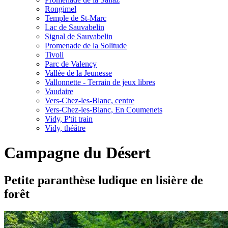
Rongimel
Temple de St-Marc
Lac de Sauvabelin
Signal de Sauvabelin
Promenade de la Solitude
Tivoli
Parc de Valency
Vallée de la Jeunesse
Vallonnette - Terrain de jeux libres
Vaudaire
Vers-Chez-les-Blanc, centre
Vers-Chez-les-Blanc, En Coumenets
Vidy, P'tit train
Vidy, théâtre
Campagne du Désert
Petite paranthèse ludique en lisière de
forêt