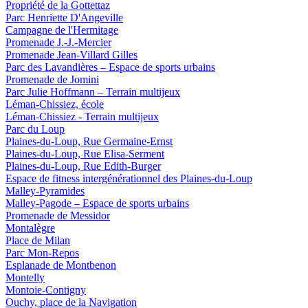
Propriété de la Gottettaz
Parc Henriette D'Angeville
Campagne de l'Hermitage
Promenade J.-J.-Mercier
Promenade Jean-Villard Gilles
Parc des Lavandières – Espace de sports urbains
Promenade de Jomini
Parc Julie Hoffmann – Terrain multijeux
Léman-Chissiez, école
Léman-Chissiez - Terrain multijeux
Parc du Loup
Plaines-du-Loup, Rue Germaine-Ernst
Plaines-du-Loup, Rue Elisa-Serment
Plaines-du-Loup, Rue Edith-Burger
Espace de fitness intergénérationnel des Plaines-du-Loup
Malley-Pyramides
Malley-Pagode – Espace de sports urbains
Promenade de Messidor
Montalègre
Place de Milan
Parc Mon-Repos
Esplanade de Montbenon
Montelly
Montoie-Contigny
Ouchy, place de la Navigation