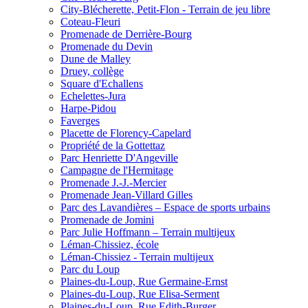
City-Blécherette, Petit-Flon - Terrain de jeu libre
Coteau-Fleuri
Promenade de Derrière-Bourg
Promenade du Devin
Dune de Malley
Druey, collège
Square d'Echallens
Echelettes-Jura
Harpe-Pidou
Faverges
Placette de Florency-Capelard
Propriété de la Gottettaz
Parc Henriette D'Angeville
Campagne de l'Hermitage
Promenade J.-J.-Mercier
Promenade Jean-Villard Gilles
Parc des Lavandières – Espace de sports urbains
Promenade de Jomini
Parc Julie Hoffmann – Terrain multijeux
Léman-Chissiez, école
Léman-Chissiez - Terrain multijeux
Parc du Loup
Plaines-du-Loup, Rue Germaine-Ernst
Plaines-du-Loup, Rue Elisa-Serment
Plaines-du-Loup, Rue Edith-Burger