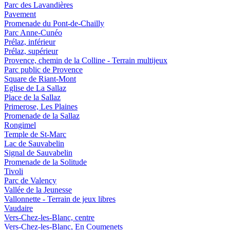
Parc des Lavandières
Pavement
Promenade du Pont-de-Chailly
Parc Anne-Cunéo
Prélaz, inférieur
Prélaz, supérieur
Provence, chemin de la Colline - Terrain multijeux
Parc public de Provence
Square de Riant-Mont
Eglise de La Sallaz
Place de la Sallaz
Primerose, Les Plaines
Promenade de la Sallaz
Rongimel
Temple de St-Marc
Lac de Sauvabelin
Signal de Sauvabelin
Promenade de la Solitude
Tivoli
Parc de Valency
Vallée de la Jeunesse
Vallonnette - Terrain de jeux libres
Vaudaire
Vers-Chez-les-Blanc, centre
Vers-Chez-les-Blanc, En Coumenets