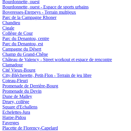
Bourdonnette, ouest
Bourdonnette, ouest - Espace de sports urbains
Boveresses-Eterpeys - Terrain multijeux
Parc de la Campagne Rhoner
Chandieu
Cigale
Collège de Cour
Parc du Denantou, centre
Parc du Denantou, est
Campagne du Désert
Champ du Grand-Chêne
Château de Valency - Street workout et espace de rencontre
Clamadour
Cité Vieux-Bourg
City-Blécherette, Petit-Flon - Terrain de jeu libre
Coteau-Fleuri
Promenade de Derrière-Bourg
Promenade du Devin
Dune de Malley
Druey, collège
Square d'Echallens
Echelettes-Jura
Harpe-Pidou
Faverges
Placette de Florency-Capelard