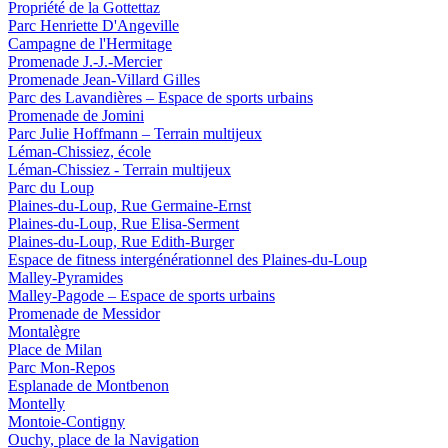
Propriété de la Gottettaz
Parc Henriette D'Angeville
Campagne de l'Hermitage
Promenade J.-J.-Mercier
Promenade Jean-Villard Gilles
Parc des Lavandières – Espace de sports urbains
Promenade de Jomini
Parc Julie Hoffmann – Terrain multijeux
Léman-Chissiez, école
Léman-Chissiez - Terrain multijeux
Parc du Loup
Plaines-du-Loup, Rue Germaine-Ernst
Plaines-du-Loup, Rue Elisa-Serment
Plaines-du-Loup, Rue Edith-Burger
Espace de fitness intergénérationnel des Plaines-du-Loup
Malley-Pyramides
Malley-Pagode – Espace de sports urbains
Promenade de Messidor
Montalègre
Place de Milan
Parc Mon-Repos
Esplanade de Montbenon
Montelly
Montoie-Contigny
Ouchy, place de la Navigation