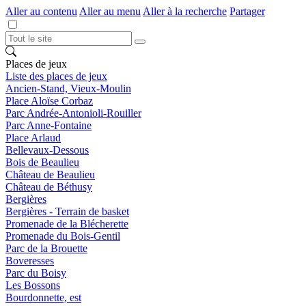
Aller au contenu
Aller au menu
Aller à la recherche
Partager
Places de jeux
Liste des places de jeux
Ancien-Stand, Vieux-Moulin
Place Aloïse Corbaz
Parc Andrée-Antonioli-Rouiller
Parc Anne-Fontaine
Place Arlaud
Bellevaux-Dessous
Bois de Beaulieu
Château de Beaulieu
Château de Béthusy
Bergières
Bergières - Terrain de basket
Promenade de la Blécherette
Promenade du Bois-Gentil
Parc de la Brouette
Boveresses
Parc du Boisy
Les Bossons
Bourdonnette, est