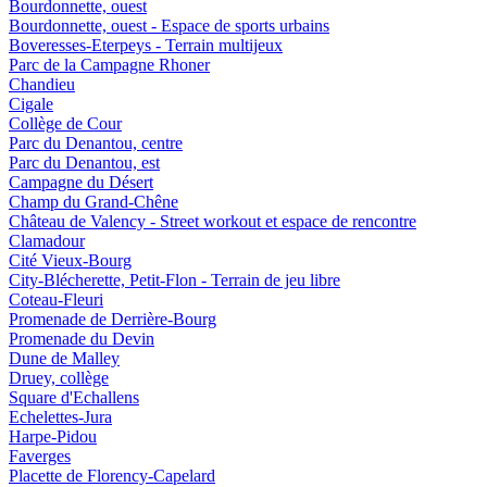
Bourdonnette, ouest
Bourdonnette, ouest - Espace de sports urbains
Boveresses-Eterpeys - Terrain multijeux
Parc de la Campagne Rhoner
Chandieu
Cigale
Collège de Cour
Parc du Denantou, centre
Parc du Denantou, est
Campagne du Désert
Champ du Grand-Chêne
Château de Valency - Street workout et espace de rencontre
Clamadour
Cité Vieux-Bourg
City-Blécherette, Petit-Flon - Terrain de jeu libre
Coteau-Fleuri
Promenade de Derrière-Bourg
Promenade du Devin
Dune de Malley
Druey, collège
Square d'Echallens
Echelettes-Jura
Harpe-Pidou
Faverges
Placette de Florency-Capelard