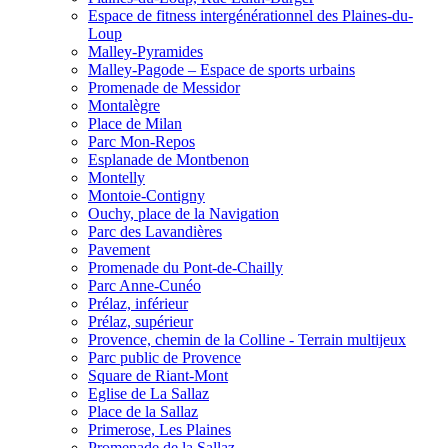
Espace de fitness intergénérationnel des Plaines-du-
Loup
Malley-Pyramides
Malley-Pagode – Espace de sports urbains
Promenade de Messidor
Montalègre
Place de Milan
Parc Mon-Repos
Esplanade de Montbenon
Montelly
Montoie-Contigny
Ouchy, place de la Navigation
Parc des Lavandières
Pavement
Promenade du Pont-de-Chailly
Parc Anne-Cunéo
Prélaz, inférieur
Prélaz, supérieur
Provence, chemin de la Colline - Terrain multijeux
Parc public de Provence
Square de Riant-Mont
Eglise de La Sallaz
Place de la Sallaz
Primerose, Les Plaines
Promenade de la Sallaz