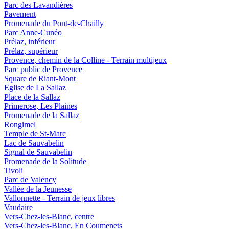
Parc des Lavandières
Pavement
Promenade du Pont-de-Chailly
Parc Anne-Cunéo
Prélaz, inférieur
Prélaz, supérieur
Provence, chemin de la Colline - Terrain multijeux
Parc public de Provence
Square de Riant-Mont
Eglise de La Sallaz
Place de la Sallaz
Primerose, Les Plaines
Promenade de la Sallaz
Rongimel
Temple de St-Marc
Lac de Sauvabelin
Signal de Sauvabelin
Promenade de la Solitude
Tivoli
Parc de Valency
Vallée de la Jeunesse
Vallonnette - Terrain de jeux libres
Vaudaire
Vers-Chez-les-Blanc, centre
Vers-Chez-les-Blanc, En Coumenets