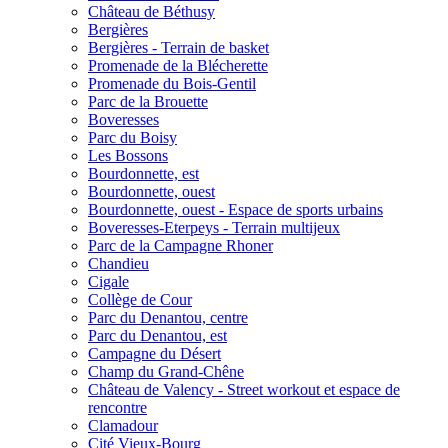
Château de Béthusy
Bergières
Bergières - Terrain de basket
Promenade de la Blécherette
Promenade du Bois-Gentil
Parc de la Brouette
Boveresses
Parc du Boisy
Les Bossons
Bourdonnette, est
Bourdonnette, ouest
Bourdonnette, ouest - Espace de sports urbains
Boveresses-Eterpeys - Terrain multijeux
Parc de la Campagne Rhoner
Chandieu
Cigale
Collège de Cour
Parc du Denantou, centre
Parc du Denantou, est
Campagne du Désert
Champ du Grand-Chêne
Château de Valency - Street workout et espace de
rencontre
Clamadour
Cité Vieux-Bourg