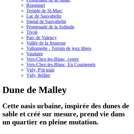
Rongimel
Temple de St-Marc
Lac de Sauvabelin
Signal de Sauvabelin
Promenade de la Solitude
Tivoli
Parc de Valency
Vallée de la Jeunesse
Vallonnette - Terrain de jeux libres
Vaudaire
Vers-Chez-les-Blanc, centre
Vers-Chez-les-Blanc, En Coumenets
Vidy, P'tit train
Vidy, théâtre
Dune de Malley
Cette oasis urbaine, inspirée des dunes de
sable et créé sur mesure, prend vie dans
un quartier en pleine mutation.