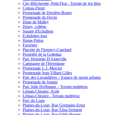
City-Blécherette, Petit-Flon - Terrain de jeu libre
Coteau-Fleuri
Promenade de Derrière-Bourg
Promenade du Devin
Dune de Malley
Druey, collège
Square d'Echallens
Echelettes-Jura
Harpe-Pidou
Faverges
Placette de Florency-Capelard
Propriété de la Gottettaz
Parc Henriette D'Angeville
Campagne de l'Hermitage
Promenade J.-J.-Mercier
Promenade Jean-Villard Gilles
Parc des Lavandières – Espace de sports urbains
Promenade de Jomini
Parc Julie Hoffmann – Terrain multijeux
Léman-Chissiez, école
Léman-Chissiez - Terrain multijeux
Parc du Loup
Plaines-du-Loup, Rue Germaine-Ernst
Plaines-du-Loup, Rue Elisa-Serment
Plaines-du-Loup, Rue Edith-Burger