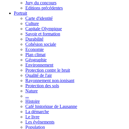
Jury du concours
Editions précédentes
Portrait
Carte d'identité
Culture
Capitale Olympique
Savoir et formation
Durabilité
Cohésion sociale
Economie
Plan climat
Géographie
Environnement
Protection contre le bruit
Qualité de l'air
Rayonnement non-ionisant
Protection des sols
Nature
...
Histoire
Café historique de Lausanne
La démarche
Le livre
Les événements
Population