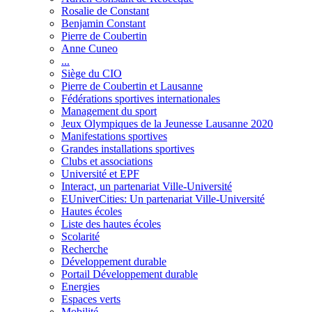
Rosalie de Constant
Benjamin Constant
Pierre de Coubertin
Anne Cuneo
...
Siège du CIO
Pierre de Coubertin et Lausanne
Fédérations sportives internationales
Management du sport
Jeux Olympiques de la Jeunesse Lausanne 2020
Manifestations sportives
Grandes installations sportives
Clubs et associations
Université et EPF
Interact, un partenariat Ville-Université
EUniverCities: Un partenariat Ville-Université
Hautes écoles
Liste des hautes écoles
Scolarité
Recherche
Développement durable
Portail Développement durable
Energies
Espaces verts
Mobilité