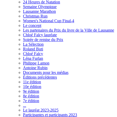
24 Heures de Natation
Semaine Olympique
Lausanne Marathon
Christmas Run
Women's National Cup Final-4
Le concept
Les partenaires du Prix du livre de la Ville de Lausanne
Chloé Falcy lauréate
Soirée de remise du Prix
La Sélection
Roland Buti
Chloé Falcy
Léna Furlan
Philippe Lamon
Antoine Rubin
Documents pour les médias
Éditions précédentes
11e édition
10e édition
9e édition
8e édition
7e édition
...
Le lauréat 2023-2025
Participantes et participants 2023