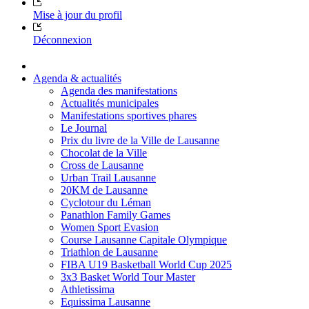
Mise à jour du profil
Déconnexion
Agenda & actualités
Agenda des manifestations
Actualités municipales
Manifestations sportives phares
Le Journal
Prix du livre de la Ville de Lausanne
Chocolat de la Ville
Cross de Lausanne
Urban Trail Lausanne
20KM de Lausanne
Cyclotour du Léman
Panathlon Family Games
Women Sport Evasion
Course Lausanne Capitale Olympique
Triathlon de Lausanne
FIBA U19 Basketball World Cup 2025
3x3 Basket World Tour Master
Athletissima
Equissima Lausanne