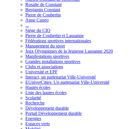
Rosalie de Constant
Benjamin Constant
Pierre de Coubertin
Anne Cuneo
...
Siège du CIO
Pierre de Coubertin et Lausanne
Fédérations sportives internationales
Management du sport
Jeux Olympiques de la Jeunesse Lausanne 2020
Manifestations sportives
Grandes installations sportives
Clubs et associations
Université et EPF
Interact, un partenariat Ville-Université
EUniverCities: Un partenariat Ville-Université
Hautes écoles
Liste des hautes écoles
Scolarité
Recherche
Développement durable
Portail Développement durable
Energies
Espaces verts
Mobilité