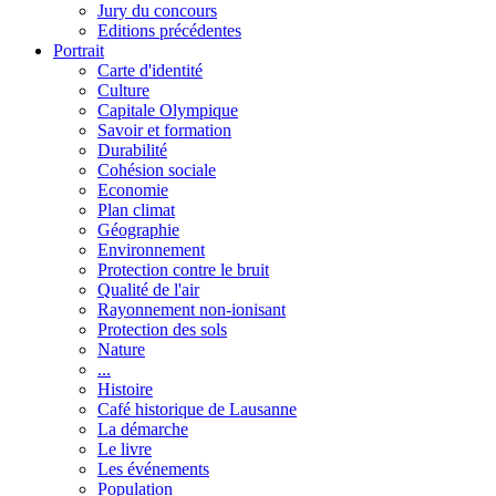
Jury du concours
Editions précédentes
Portrait
Carte d'identité
Culture
Capitale Olympique
Savoir et formation
Durabilité
Cohésion sociale
Economie
Plan climat
Géographie
Environnement
Protection contre le bruit
Qualité de l'air
Rayonnement non-ionisant
Protection des sols
Nature
...
Histoire
Café historique de Lausanne
La démarche
Le livre
Les événements
Population