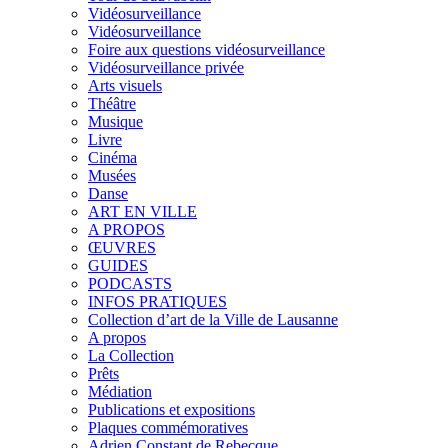
Vidéosurveillance
Vidéosurveillance
Foire aux questions vidéosurveillance
Vidéosurveillance privée
Arts visuels
Théâtre
Musique
Livre
Cinéma
Musées
Danse
ART EN VILLE
A PROPOS
ŒUVRES
GUIDES
PODCASTS
INFOS PRATIQUES
Collection d’art de la Ville de Lausanne
A propos
La Collection
Prêts
Médiation
Publications et expositions
Plaques commémoratives
Adrien Constant de Rebecque