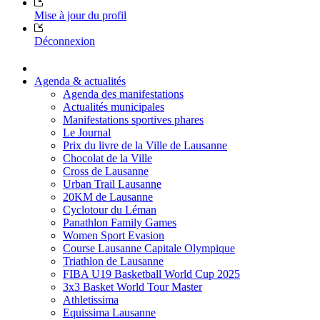
Mise à jour du profil
Déconnexion
Agenda & actualités
Agenda des manifestations
Actualités municipales
Manifestations sportives phares
Le Journal
Prix du livre de la Ville de Lausanne
Chocolat de la Ville
Cross de Lausanne
Urban Trail Lausanne
20KM de Lausanne
Cyclotour du Léman
Panathlon Family Games
Women Sport Evasion
Course Lausanne Capitale Olympique
Triathlon de Lausanne
FIBA U19 Basketball World Cup 2025
3x3 Basket World Tour Master
Athletissima
Equissima Lausanne