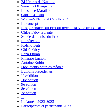
24 Heures de Natation
Semaine Olympique
Lausanne Marathon
Christmas Run
Women's National Cup Final-4
Le concept
Les partenaires du Prix du livre de la Ville de Lausanne
Chloé Falcy lauréate
Soirée de remise du Prix
La Sélection
Roland Buti
Chloé Falcy
Léna Furlan
Philippe Lamon
Antoine Rubin
Documents pour les médias
Éditions précédentes
11e édition
10e édition
9e édition
8e édition
7e édition
...
Le lauréat 2023-2025
Participantes et participants 2023