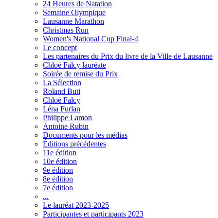
24 Heures de Natation
Semaine Olympique
Lausanne Marathon
Christmas Run
Women's National Cup Final-4
Le concept
Les partenaires du Prix du livre de la Ville de Lausanne
Chloé Falcy lauréate
Soirée de remise du Prix
La Sélection
Roland Buti
Chloé Falcy
Léna Furlan
Philippe Lamon
Antoine Rubin
Documents pour les médias
Éditions précédentes
11e édition
10e édition
9e édition
8e édition
7e édition
...
Le lauréat 2023-2025
Participantes et participants 2023