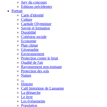
Jury du concours
Editions précédentes
Portrait
Carte d'identité
Culture
Capitale Olympique
Savoir et formation
Durabilité
Cohésion sociale
Economie
Plan climat
Géographie
Environnement
Protection contre le bruit
Qualité de l'air
Rayonnement non-ionisant
Protection des sols
Nature
...
Histoire
Café historique de Lausanne
La démarche
Le livre
Les événements
Population