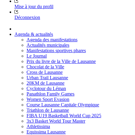
Mise à jour du profil
Déconnexion
Agenda & actualités
Agenda des manifestations
Actualités municipales
Manifestations sportives phares
Le Journal
Prix du livre de la Ville de Lausanne
Chocolat de la Ville
Cross de Lausanne
Urban Trail Lausanne
20KM de Lausanne
Cyclotour du Léman
Panathlon Family Games
Women Sport Evasion
Course Lausanne Capitale Olympique
Triathlon de Lausanne
FIBA U19 Basketball World Cup 2025
3x3 Basket World Tour Master
Athletissima
Equissima Lausanne