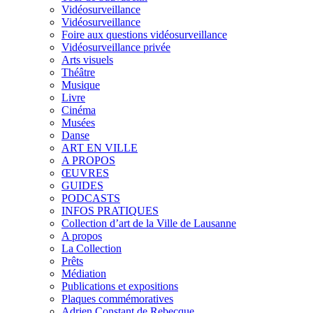
Vidéosurveillance
Vidéosurveillance
Foire aux questions vidéosurveillance
Vidéosurveillance privée
Arts visuels
Théâtre
Musique
Livre
Cinéma
Musées
Danse
ART EN VILLE
A PROPOS
ŒUVRES
GUIDES
PODCASTS
INFOS PRATIQUES
Collection d’art de la Ville de Lausanne
A propos
La Collection
Prêts
Médiation
Publications et expositions
Plaques commémoratives
Adrien Constant de Rebecque