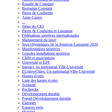
Rosalie de Constant
Benjamin Constant
Pierre de Coubertin
Anne Cuneo
...
Siège du CIO
Pierre de Coubertin et Lausanne
Fédérations sportives internationales
Management du sport
Jeux Olympiques de la Jeunesse Lausanne 2020
Manifestations sportives
Grandes installations sportives
Clubs et associations
Université et EPF
Interact, un partenariat Ville-Université
EUniverCities: Un partenariat Ville-Université
Hautes écoles
Liste des hautes écoles
Scolarité
Recherche
Développement durable
Portail Développement durable
Energies
Espaces verts
Mobilité