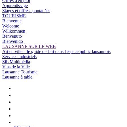
Offres d'emploi
Apprentissage
Stages et offres spontanées
TOURISME
Bienvenue
Welcome
Willkommen
Benvenuto
Bienvenido
LAUSANNE SUR LE WEB
Art en ville – le guide de l'art dans l'espace public lausannois
Services industriels
SiL Multimédia
Vins de la Ville
Lausanne Tourisme
Lausanne à table