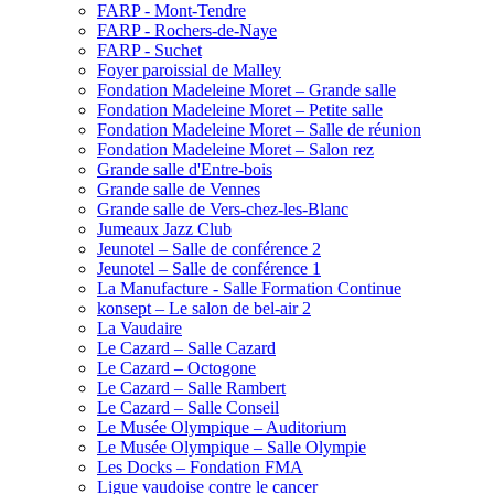
FARP - Mont-Tendre
FARP - Rochers-de-Naye
FARP - Suchet
Foyer paroissial de Malley
Fondation Madeleine Moret – Grande salle
Fondation Madeleine Moret – Petite salle
Fondation Madeleine Moret – Salle de réunion
Fondation Madeleine Moret – Salon rez
Grande salle d'Entre-bois
Grande salle de Vennes
Grande salle de Vers-chez-les-Blanc
Jumeaux Jazz Club
Jeunotel – Salle de conférence 2
Jeunotel – Salle de conférence 1
La Manufacture - Salle Formation Continue
konsept – Le salon de bel-air 2
La Vaudaire
Le Cazard – Salle Cazard
Le Cazard – Octogone
Le Cazard – Salle Rambert
Le Cazard – Salle Conseil
Le Musée Olympique – Auditorium
Le Musée Olympique – Salle Olympie
Les Docks – Fondation FMA
Ligue vaudoise contre le cancer