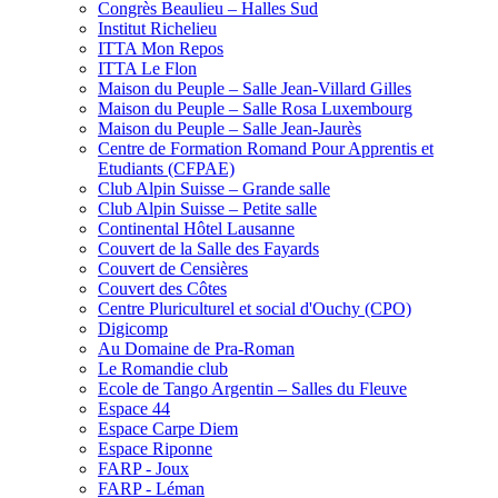
Congrès Beaulieu – Halles Sud
Institut Richelieu
ITTA Mon Repos
ITTA Le Flon
Maison du Peuple – Salle Jean-Villard Gilles
Maison du Peuple – Salle Rosa Luxembourg
Maison du Peuple – Salle Jean-Jaurès
Centre de Formation Romand Pour Apprentis et
Etudiants (CFPAE)
Club Alpin Suisse – Grande salle
Club Alpin Suisse – Petite salle
Continental Hôtel Lausanne
Couvert de la Salle des Fayards
Couvert de Censières
Couvert des Côtes
Centre Pluriculturel et social d'Ouchy (CPO)
Digicomp
Au Domaine de Pra-Roman
Le Romandie club
Ecole de Tango Argentin – Salles du Fleuve
Espace 44
Espace Carpe Diem
Espace Riponne
FARP - Joux
FARP - Léman