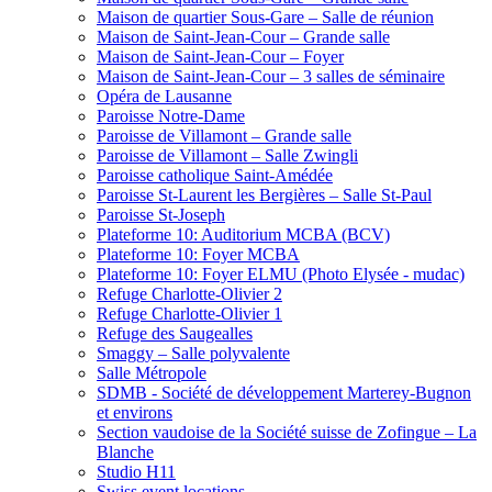
Maison de quartier Sous-Gare – Salle de réunion
Maison de Saint-Jean-Cour – Grande salle
Maison de Saint-Jean-Cour – Foyer
Maison de Saint-Jean-Cour – 3 salles de séminaire
Opéra de Lausanne
Paroisse Notre-Dame
Paroisse de Villamont – Grande salle
Paroisse de Villamont – Salle Zwingli
Paroisse catholique Saint-Amédée
Paroisse St-Laurent les Bergières – Salle St-Paul
Paroisse St-Joseph
Plateforme 10: Auditorium MCBA (BCV)
Plateforme 10: Foyer MCBA
Plateforme 10: Foyer ELMU (Photo Elysée - mudac)
Refuge Charlotte-Olivier 2
Refuge Charlotte-Olivier 1
Refuge des Saugealles
Smaggy – Salle polyvalente
Salle Métropole
SDMB - Société de développement Marterey-Bugnon
et environs
Section vaudoise de la Société suisse de Zofingue – La
Blanche
Studio H11
Swiss event locations