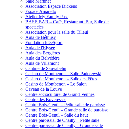
Salle Martinet
Association Espace Dickens
Espace Amaretto
Atelier My Family Pass
BASE BAR – Café, Restaurant, Bar, Salle de
spectacles
Association pour la salle du Tilleul
Aula de Béthusy
Fondation IdéeSport
Aula de l'Elysée
Aula des Bergières
Aula du Belvédère
Aula de Villamont
Cantine de Sauvabelin
Casino de Montbenon – Salle Paderewski
Casino de Montbenon – Salle des Fêtes
Casino de Montbenon – Le Salon
Caveau de la Louve
Centre socioculturel de Grand-Vennes
Centre des Boveresses
Centre Bois-Gentil – Petite salle de paroisse
Centre Bois-Gentil – Grande salle de paroisse
Centre Bois-Gentil – Salle du haut
Centre paroissial de Chailly – Petite salle
Centre paroissial de Chailly – Grande salle