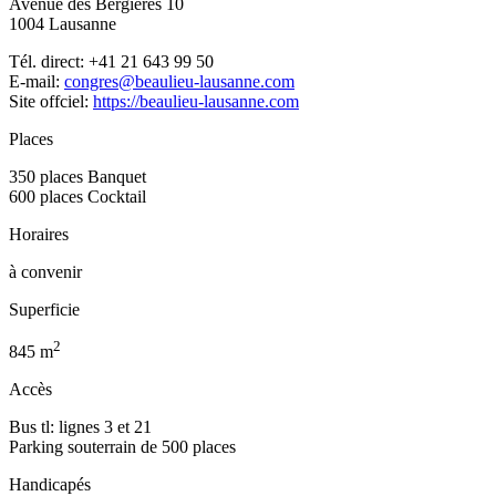
Avenue des Bergières 10
1004 Lausanne
Tél. direct: +41 21 643 99 50
E-mail:
congres@beaulieu-lausanne.com
Site offciel:
https://beaulieu-lausanne.com
Places
350 places Banquet
600 places Cocktail
Horaires
à convenir
Superficie
2
845 m
Accès
Bus tl: lignes 3 et 21
Parking souterrain de 500 places
Handicapés