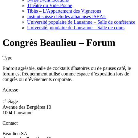
Théâtre du Vide-Poche
Tibits – L'Appartement des Vignerons
Institut suisse d'études albanaises ISEAL
Université populaire de Lausanne – Salle de conférence
Université populaire de Lausanne – Salle de cours
Congrès Beaulieu – Forum
Type
Endroit agréable, salle de cocktails dînatoires ou de pauses café, le
forum est fréquemment utilisé comme espace d’exposition lors de
congrès ou d’événements corporate.
Adresse
e
étage
2
Avenue des Bergières 10
1004 Lausanne
Contact
Beaulieu SA