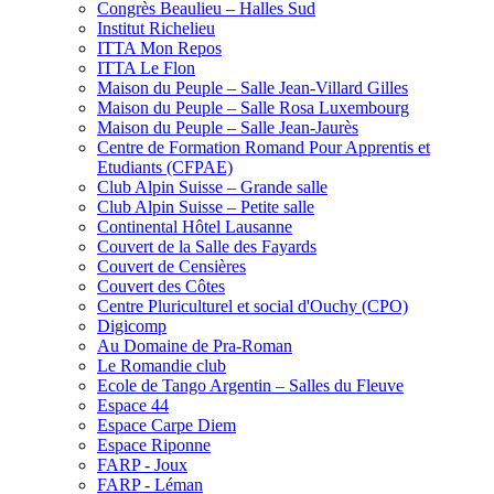
Congrès Beaulieu – Halles Sud
Institut Richelieu
ITTA Mon Repos
ITTA Le Flon
Maison du Peuple – Salle Jean-Villard Gilles
Maison du Peuple – Salle Rosa Luxembourg
Maison du Peuple – Salle Jean-Jaurès
Centre de Formation Romand Pour Apprentis et
Etudiants (CFPAE)
Club Alpin Suisse – Grande salle
Club Alpin Suisse – Petite salle
Continental Hôtel Lausanne
Couvert de la Salle des Fayards
Couvert de Censières
Couvert des Côtes
Centre Pluriculturel et social d'Ouchy (CPO)
Digicomp
Au Domaine de Pra-Roman
Le Romandie club
Ecole de Tango Argentin – Salles du Fleuve
Espace 44
Espace Carpe Diem
Espace Riponne
FARP - Joux
FARP - Léman