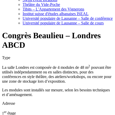
Théâtre du Vide-Poche
Tibits – L'Appartement des Vignerons
Institut suisse d'études albanaises ISEAL
Université populaire de Lausanne – Salle de conférence
Université populaire de Lausanne – Salle de cours
Congrès Beaulieu – Londres
ABCD
Type
2
La salle Londres est composée de 4 modules de 48 m
pouvant être
utilisés indépendamment ou en salles distinctes, pour des
conférences en style théâtre, des ateliers/workshops, ou encore pour
une zone de stockage lors d’exposition.
Les modules sont installés sur mesure, selon les besoins techniques
et d’aménagement.
Adresse
er
étage
1