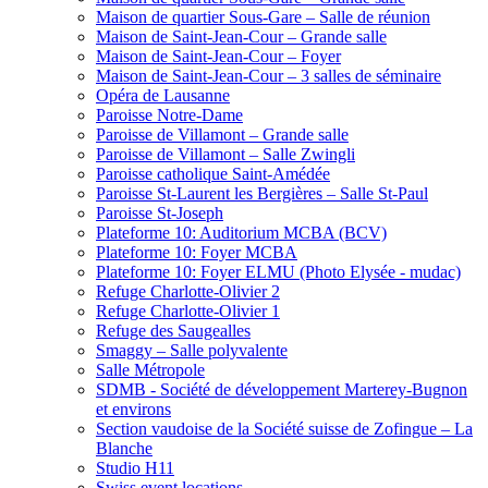
Maison de quartier Sous-Gare – Salle de réunion
Maison de Saint-Jean-Cour – Grande salle
Maison de Saint-Jean-Cour – Foyer
Maison de Saint-Jean-Cour – 3 salles de séminaire
Opéra de Lausanne
Paroisse Notre-Dame
Paroisse de Villamont – Grande salle
Paroisse de Villamont – Salle Zwingli
Paroisse catholique Saint-Amédée
Paroisse St-Laurent les Bergières – Salle St-Paul
Paroisse St-Joseph
Plateforme 10: Auditorium MCBA (BCV)
Plateforme 10: Foyer MCBA
Plateforme 10: Foyer ELMU (Photo Elysée - mudac)
Refuge Charlotte-Olivier 2
Refuge Charlotte-Olivier 1
Refuge des Saugealles
Smaggy – Salle polyvalente
Salle Métropole
SDMB - Société de développement Marterey-Bugnon
et environs
Section vaudoise de la Société suisse de Zofingue – La
Blanche
Studio H11
Swiss event locations