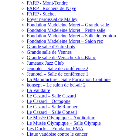
FARP - Mont-Tendre
FARP - Rochers-de-Naye
FARP - Suchet
Foyer paroissial de Malley
Fondation Madeleine Moret – Grande salle
Fondation Madeleine Moret – Petite salle
Fondation Madeleine Moret – Salle de réunion
Fondation Madeleine Moret – Salon rez
Grande salle d'Entre-bois
Grande salle de Vennes
Grande salle de Vers-chez-les-Blanc
Jumeaux Jazz Club
Jeunotel – Salle de conférence 2
Jeunotel – Salle de conférence 1
La Manufacture - Salle Formation Continue
konsept – Le salon de bel-air 2
La Vaudaire
Le Cazard – Salle Cazard
Le Cazard – Octogone
Le Cazard – Salle Rambert
Le Cazard – Salle Conseil
Le Musée Olympique – Auditorium
Le Musée Olympique – Salle Olympie
Les Docks – Fondation FMA
Ligue vaudoise contre le cancer