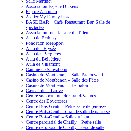
Salle Martinet
Association Espace Dickens
Espace Amaretto
Atelier My Family Pass
BASE BAR – Café, Restaurant, Bar, Salle de
spectacles
Association pour la salle du Tilleul
Aula de Béthusy
Fondation IdéeSport
Aula de l'Elysée
Aula des Bergières
Aula du Belvédère
Aula de Villamont
Cantine de Sauvabelin
Casino de Montbenon – Salle Paderewski
Casino de Montbenon – Salle des Fêtes
Casino de Montbenon – Le Salon
Caveau de la Louve
Centre socioculturel de Grand-Vennes
Centre des Boveresses
Centre Bois-Gentil – Petite salle de paroisse
Centre Bois-Gentil – Grande salle de paroisse
Centre Bois-Gentil – Salle du haut
Centre paroissial de Chailly – Petite salle
Centre paroissial de Chailly – Grande salle