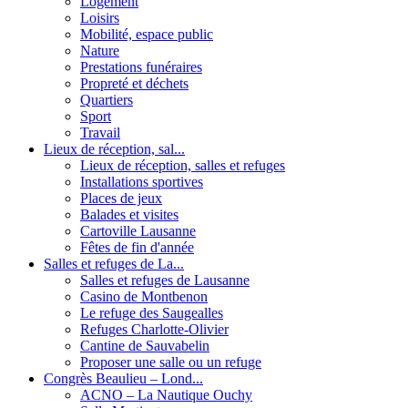
Logement
Loisirs
Mobilité, espace public
Nature
Prestations funéraires
Propreté et déchets
Quartiers
Sport
Travail
Lieux de réception, sal...
Lieux de réception, salles et refuges
Installations sportives
Places de jeux
Balades et visites
Cartoville Lausanne
Fêtes de fin d'année
Salles et refuges de La...
Salles et refuges de Lausanne
Casino de Montbenon
Le refuge des Saugealles
Refuges Charlotte-Olivier
Cantine de Sauvabelin
Proposer une salle ou un refuge
Congrès Beaulieu – Lond...
ACNO – La Nautique Ouchy