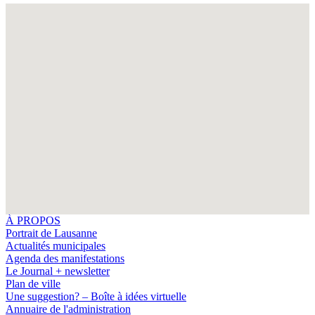
Fullscreen
À PROPOS
Portrait de Lausanne
Actualités municipales
Agenda des manifestations
Le Journal + newsletter
Plan de ville
Une suggestion? – Boîte à idées virtuelle
Annuaire de l'administration