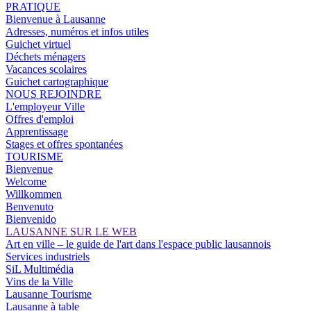
PRATIQUE
Bienvenue à Lausanne
Adresses, numéros et infos utiles
Guichet virtuel
Déchets ménagers
Vacances scolaires
Guichet cartographique
NOUS REJOINDRE
L'employeur Ville
Offres d'emploi
Apprentissage
Stages et offres spontanées
TOURISME
Bienvenue
Welcome
Willkommen
Benvenuto
Bienvenido
LAUSANNE SUR LE WEB
Art en ville – le guide de l'art dans l'espace public lausannois
Services industriels
SiL Multimédia
Vins de la Ville
Lausanne Tourisme
Lausanne à table