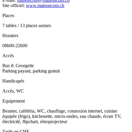
E-mail:
maisoncom@maisoncom.ch
Site officiel:
www.maisoncom.ch
Places
7 tables / 13 places assises
Horaires
08h00-22h00
Accès
Bus tl: Georgette
Parking payant, parking gratuit
Handicapés
Accès, WC
Equipement
Beamer, cafétéria, WC, chauffage, connexion internet, cuisine
équipée (frigo), kitchenette, micro-ondes, eau chaude, écran TV,
électricité, flipchart, rétroprojecteur
Tarifs en CHF