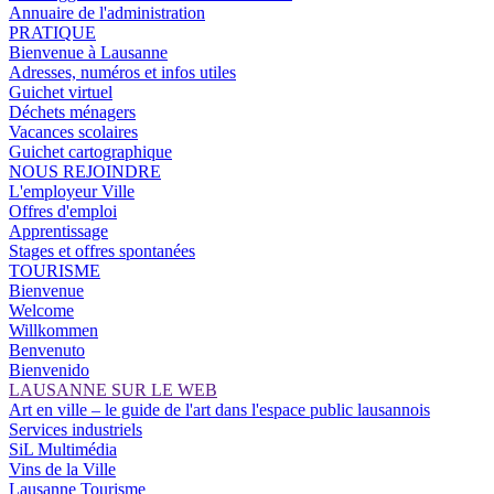
Annuaire de l'administration
PRATIQUE
Bienvenue à Lausanne
Adresses, numéros et infos utiles
Guichet virtuel
Déchets ménagers
Vacances scolaires
Guichet cartographique
NOUS REJOINDRE
L'employeur Ville
Offres d'emploi
Apprentissage
Stages et offres spontanées
TOURISME
Bienvenue
Welcome
Willkommen
Benvenuto
Bienvenido
LAUSANNE SUR LE WEB
Art en ville – le guide de l'art dans l'espace public lausannois
Services industriels
SiL Multimédia
Vins de la Ville
Lausanne Tourisme