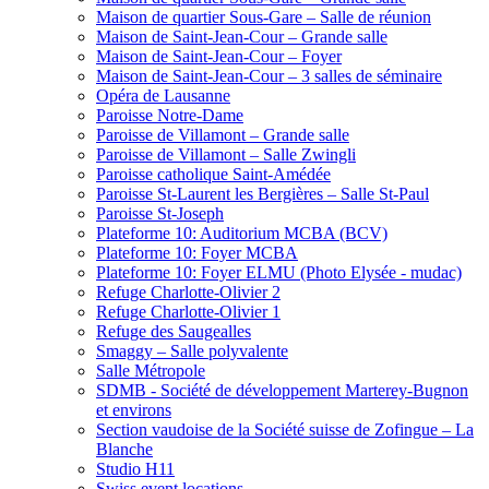
Maison de quartier Sous-Gare – Salle de réunion
Maison de Saint-Jean-Cour – Grande salle
Maison de Saint-Jean-Cour – Foyer
Maison de Saint-Jean-Cour – 3 salles de séminaire
Opéra de Lausanne
Paroisse Notre-Dame
Paroisse de Villamont – Grande salle
Paroisse de Villamont – Salle Zwingli
Paroisse catholique Saint-Amédée
Paroisse St-Laurent les Bergières – Salle St-Paul
Paroisse St-Joseph
Plateforme 10: Auditorium MCBA (BCV)
Plateforme 10: Foyer MCBA
Plateforme 10: Foyer ELMU (Photo Elysée - mudac)
Refuge Charlotte-Olivier 2
Refuge Charlotte-Olivier 1
Refuge des Saugealles
Smaggy – Salle polyvalente
Salle Métropole
SDMB - Société de développement Marterey-Bugnon
et environs
Section vaudoise de la Société suisse de Zofingue – La
Blanche
Studio H11
Swiss event locations