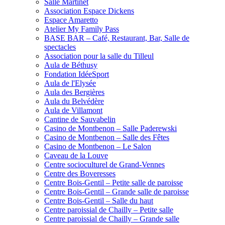
Salle Martinet
Association Espace Dickens
Espace Amaretto
Atelier My Family Pass
BASE BAR – Café, Restaurant, Bar, Salle de
spectacles
Association pour la salle du Tilleul
Aula de Béthusy
Fondation IdéeSport
Aula de l'Elysée
Aula des Bergières
Aula du Belvédère
Aula de Villamont
Cantine de Sauvabelin
Casino de Montbenon – Salle Paderewski
Casino de Montbenon – Salle des Fêtes
Casino de Montbenon – Le Salon
Caveau de la Louve
Centre socioculturel de Grand-Vennes
Centre des Boveresses
Centre Bois-Gentil – Petite salle de paroisse
Centre Bois-Gentil – Grande salle de paroisse
Centre Bois-Gentil – Salle du haut
Centre paroissial de Chailly – Petite salle
Centre paroissial de Chailly – Grande salle