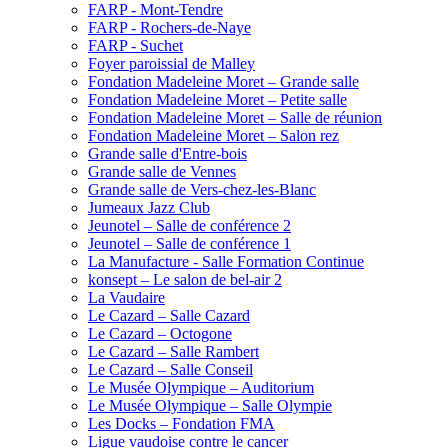
FARP - Mont-Tendre
FARP - Rochers-de-Naye
FARP - Suchet
Foyer paroissial de Malley
Fondation Madeleine Moret – Grande salle
Fondation Madeleine Moret – Petite salle
Fondation Madeleine Moret – Salle de réunion
Fondation Madeleine Moret – Salon rez
Grande salle d'Entre-bois
Grande salle de Vennes
Grande salle de Vers-chez-les-Blanc
Jumeaux Jazz Club
Jeunotel – Salle de conférence 2
Jeunotel – Salle de conférence 1
La Manufacture - Salle Formation Continue
konsept – Le salon de bel-air 2
La Vaudaire
Le Cazard – Salle Cazard
Le Cazard – Octogone
Le Cazard – Salle Rambert
Le Cazard – Salle Conseil
Le Musée Olympique – Auditorium
Le Musée Olympique – Salle Olympie
Les Docks – Fondation FMA
Ligue vaudoise contre le cancer