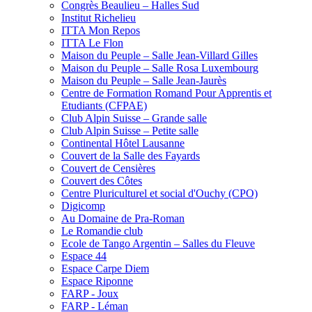
Congrès Beaulieu – Halles Sud
Institut Richelieu
ITTA Mon Repos
ITTA Le Flon
Maison du Peuple – Salle Jean-Villard Gilles
Maison du Peuple – Salle Rosa Luxembourg
Maison du Peuple – Salle Jean-Jaurès
Centre de Formation Romand Pour Apprentis et
Etudiants (CFPAE)
Club Alpin Suisse – Grande salle
Club Alpin Suisse – Petite salle
Continental Hôtel Lausanne
Couvert de la Salle des Fayards
Couvert de Censières
Couvert des Côtes
Centre Pluriculturel et social d'Ouchy (CPO)
Digicomp
Au Domaine de Pra-Roman
Le Romandie club
Ecole de Tango Argentin – Salles du Fleuve
Espace 44
Espace Carpe Diem
Espace Riponne
FARP - Joux
FARP - Léman