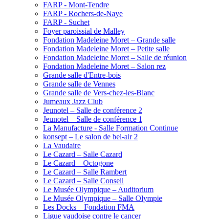
FARP - Mont-Tendre
FARP - Rochers-de-Naye
FARP - Suchet
Foyer paroissial de Malley
Fondation Madeleine Moret – Grande salle
Fondation Madeleine Moret – Petite salle
Fondation Madeleine Moret – Salle de réunion
Fondation Madeleine Moret – Salon rez
Grande salle d'Entre-bois
Grande salle de Vennes
Grande salle de Vers-chez-les-Blanc
Jumeaux Jazz Club
Jeunotel – Salle de conférence 2
Jeunotel – Salle de conférence 1
La Manufacture - Salle Formation Continue
konsept – Le salon de bel-air 2
La Vaudaire
Le Cazard – Salle Cazard
Le Cazard – Octogone
Le Cazard – Salle Rambert
Le Cazard – Salle Conseil
Le Musée Olympique – Auditorium
Le Musée Olympique – Salle Olympie
Les Docks – Fondation FMA
Ligue vaudoise contre le cancer