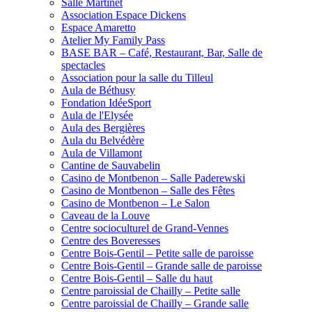
Salle Martinet
Association Espace Dickens
Espace Amaretto
Atelier My Family Pass
BASE BAR – Café, Restaurant, Bar, Salle de
spectacles
Association pour la salle du Tilleul
Aula de Béthusy
Fondation IdéeSport
Aula de l'Elysée
Aula des Bergières
Aula du Belvédère
Aula de Villamont
Cantine de Sauvabelin
Casino de Montbenon – Salle Paderewski
Casino de Montbenon – Salle des Fêtes
Casino de Montbenon – Le Salon
Caveau de la Louve
Centre socioculturel de Grand-Vennes
Centre des Boveresses
Centre Bois-Gentil – Petite salle de paroisse
Centre Bois-Gentil – Grande salle de paroisse
Centre Bois-Gentil – Salle du haut
Centre paroissial de Chailly – Petite salle
Centre paroissial de Chailly – Grande salle