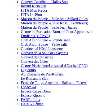
Congrès Beaulieu – Halles Sud
Institut Richelieu
ITTA Mon Repos
ITTA Le Flon
Maison du Peuple – Salle Jean-Villard Gilles
Maison du Peuple – Salle Rosa Luxembourg
Maison du Peuple – Salle Jean-Jaurès
Centre de Formation Romand Pour Apprentis et
Etudiants (CFPAE)
Club Alpin Suisse – Grande salle
Club Alpin Suisse – Petite salle
Continental Hôtel Lausanne
Couvert de la Salle des Fayards
Couvert de Censières
Couvert des Côtes
Centre Pluriculturel et social d'Ouchy (CPO)
Digicomp
Au Domaine de Pra-Roman
Le Romandie club
Ecole de Tango Argentin – Salles du Fleuve
Espace 44
Espace Carpe Diem
Espace Riponne
FARP - Joux
FARP - Léman