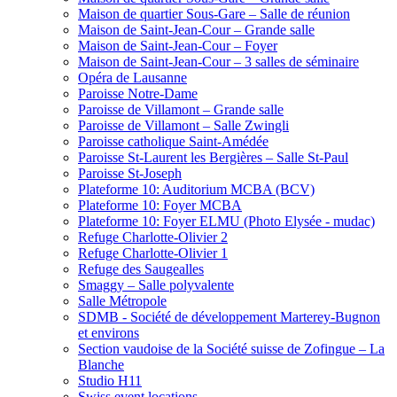
Maison de quartier Sous-Gare – Salle de réunion
Maison de Saint-Jean-Cour – Grande salle
Maison de Saint-Jean-Cour – Foyer
Maison de Saint-Jean-Cour – 3 salles de séminaire
Opéra de Lausanne
Paroisse Notre-Dame
Paroisse de Villamont – Grande salle
Paroisse de Villamont – Salle Zwingli
Paroisse catholique Saint-Amédée
Paroisse St-Laurent les Bergières – Salle St-Paul
Paroisse St-Joseph
Plateforme 10: Auditorium MCBA (BCV)
Plateforme 10: Foyer MCBA
Plateforme 10: Foyer ELMU (Photo Elysée - mudac)
Refuge Charlotte-Olivier 2
Refuge Charlotte-Olivier 1
Refuge des Saugealles
Smaggy – Salle polyvalente
Salle Métropole
SDMB - Société de développement Marterey-Bugnon
et environs
Section vaudoise de la Société suisse de Zofingue – La
Blanche
Studio H11
Swiss event locations