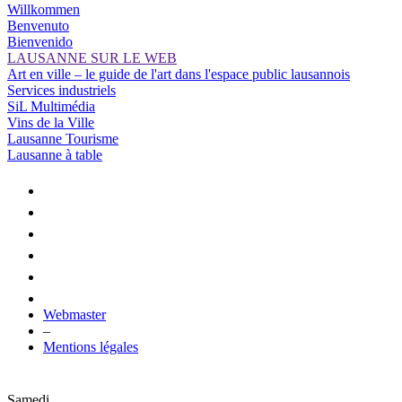
Willkommen
Benvenuto
Bienvenido
LAUSANNE SUR LE WEB
Art en ville – le guide de l'art dans l'espace public lausannois
Services industriels
SiL Multimédia
Vins de la Ville
Lausanne Tourisme
Lausanne à table
Webmaster
–
Mentions légales
Samedi