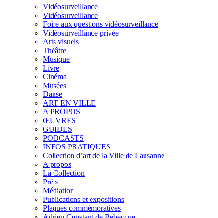
Vidéosurveillance
Vidéosurveillance
Foire aux questions vidéosurveillance
Vidéosurveillance privée
Arts visuels
Théâtre
Musique
Livre
Cinéma
Musées
Danse
ART EN VILLE
A PROPOS
ŒUVRES
GUIDES
PODCASTS
INFOS PRATIQUES
Collection d’art de la Ville de Lausanne
A propos
La Collection
Prêts
Médiation
Publications et expositions
Plaques commémoratives
Adrien Constant de Rebecque