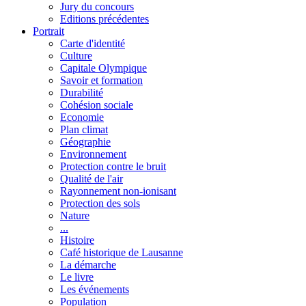
Jury du concours
Editions précédentes
Portrait
Carte d'identité
Culture
Capitale Olympique
Savoir et formation
Durabilité
Cohésion sociale
Economie
Plan climat
Géographie
Environnement
Protection contre le bruit
Qualité de l'air
Rayonnement non-ionisant
Protection des sols
Nature
...
Histoire
Café historique de Lausanne
La démarche
Le livre
Les événements
Population