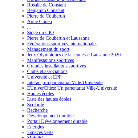
Rosalie de Constant
Benjamin Constant
Pierre de Coubertin
Anne Cuneo
...
Siège du CIO
Pierre de Coubertin et Lausanne
Fédérations sportives internationales
Management du sport
Jeux Olympiques de la Jeunesse Lausanne 2020
Manifestations sportives
Grandes installations sportives
Clubs et associations
Université et EPF
Interact, un partenariat Ville-Université
EUniverCities: Un partenariat Ville-Université
Hautes écoles
Liste des hautes écoles
Scolarité
Recherche
Développement durable
Portail Développement durable
Energies
Espaces verts
Mobilité