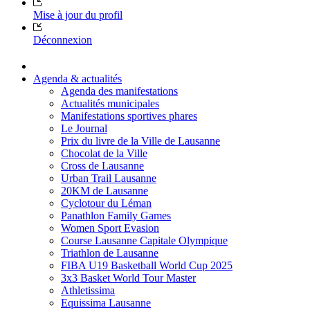
Mise à jour du profil
Déconnexion
Agenda & actualités
Agenda des manifestations
Actualités municipales
Manifestations sportives phares
Le Journal
Prix du livre de la Ville de Lausanne
Chocolat de la Ville
Cross de Lausanne
Urban Trail Lausanne
20KM de Lausanne
Cyclotour du Léman
Panathlon Family Games
Women Sport Evasion
Course Lausanne Capitale Olympique
Triathlon de Lausanne
FIBA U19 Basketball World Cup 2025
3x3 Basket World Tour Master
Athletissima
Equissima Lausanne