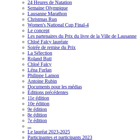
24 Heures de Natation
Semaine Olympique
Lausanne Marathon
Christmas Run
Women's National Cup Final-4
Le concept
Les partenaires du Prix du livre de la Ville de Lausanne
Chloé Falcy lauréate
Soirée de remise du Prix
La Sélection
Roland Buti
Chloé Falcy
Léna Furlan
Philippe Lamon
Antoine Rubin
Documents pour les médias
Éditions précédentes
11e édition
10e édition
9e édition
8e édition
7e édition
...
Le lauréat 2023-2025
Participantes et participants 2023