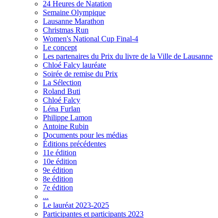
24 Heures de Natation
Semaine Olympique
Lausanne Marathon
Christmas Run
Women's National Cup Final-4
Le concept
Les partenaires du Prix du livre de la Ville de Lausanne
Chloé Falcy lauréate
Soirée de remise du Prix
La Sélection
Roland Buti
Chloé Falcy
Léna Furlan
Philippe Lamon
Antoine Rubin
Documents pour les médias
Éditions précédentes
11e édition
10e édition
9e édition
8e édition
7e édition
...
Le lauréat 2023-2025
Participantes et participants 2023