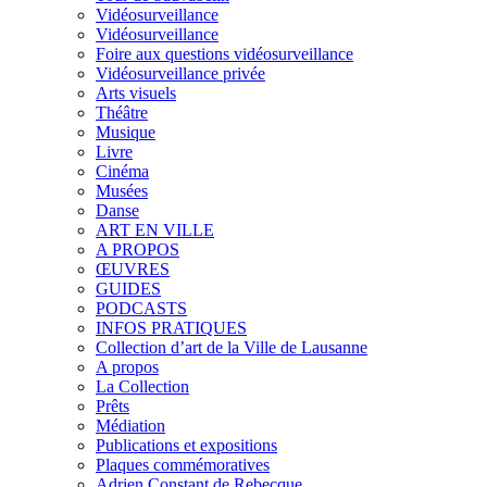
Vidéosurveillance
Vidéosurveillance
Foire aux questions vidéosurveillance
Vidéosurveillance privée
Arts visuels
Théâtre
Musique
Livre
Cinéma
Musées
Danse
ART EN VILLE
A PROPOS
ŒUVRES
GUIDES
PODCASTS
INFOS PRATIQUES
Collection d’art de la Ville de Lausanne
A propos
La Collection
Prêts
Médiation
Publications et expositions
Plaques commémoratives
Adrien Constant de Rebecque