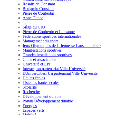
Rosalie de Constant
Benjamin Constant
Pierre de Coubertin
Anne Cuneo
...
Siège du CIO
Pierre de Coubertin et Lausanne
Fédérations sportives internationales
Management du sport
Jeux Olympiques de la Jeunesse Lausanne 2020
Manifestations sportives
Grandes installations sportives
Clubs et associations
Université et EPF
Interact, un partenariat Ville-Université
EUniverCities: Un partenariat Ville-Université
Hautes écoles
Liste des hautes écoles
Scolarité
Recherche
Développement durable
Portail Développement durable
Energies
Espaces verts
Mobilité