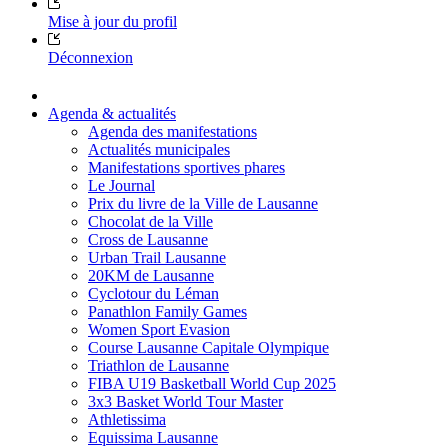
Mise à jour du profil
Déconnexion
Agenda & actualités
Agenda des manifestations
Actualités municipales
Manifestations sportives phares
Le Journal
Prix du livre de la Ville de Lausanne
Chocolat de la Ville
Cross de Lausanne
Urban Trail Lausanne
20KM de Lausanne
Cyclotour du Léman
Panathlon Family Games
Women Sport Evasion
Course Lausanne Capitale Olympique
Triathlon de Lausanne
FIBA U19 Basketball World Cup 2025
3x3 Basket World Tour Master
Athletissima
Equissima Lausanne