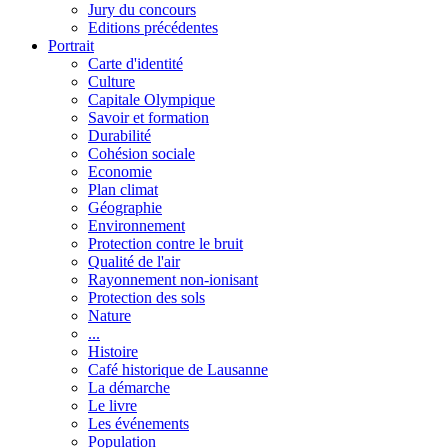
Jury du concours
Editions précédentes
Portrait
Carte d'identité
Culture
Capitale Olympique
Savoir et formation
Durabilité
Cohésion sociale
Economie
Plan climat
Géographie
Environnement
Protection contre le bruit
Qualité de l'air
Rayonnement non-ionisant
Protection des sols
Nature
...
Histoire
Café historique de Lausanne
La démarche
Le livre
Les événements
Population