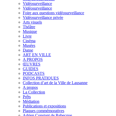
Vidéosurveillance
Vidéosurveillance
Foire aux questions vidéosurveillance
Vidéosurveillance privée
Arts visuels
Théâtre
Musique
Livre
Cinéma
Musées
Danse
ART EN VILLE
A PROPOS
ŒUVRES
GUIDES
PODCASTS
INFOS PRATIQUES
Collection d’art de la Ville de Lausanne
A propos
La Collection
Prêts
Médiation
Publications et expositions
Plaques commémoratives
Adrien Constant de Rebecque