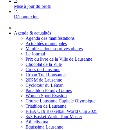
Mise à jour du profil
Déconnexion
Agenda & actualités
Agenda des manifestations
Actualités municipales
Manifestations sportives phares
Le Journal
Prix du livre de la Ville de Lausanne
Chocolat de la Ville
Cross de Lausanne
Urban Trail Lausanne
20KM de Lausanne
Cyclotour du Léman
Panathlon Family Games
Women Sport Evasion
Course Lausanne Capitale Olympique
Triathlon de Lausanne
FIBA U19 Basketball World Cup 2025
3x3 Basket World Tour Master
Athletissima
Equissima Lausanne