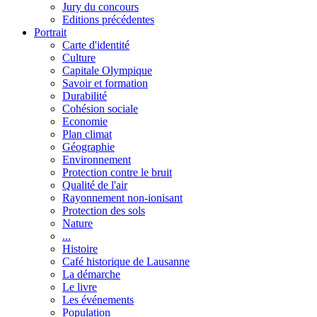
Jury du concours
Editions précédentes
Portrait
Carte d'identité
Culture
Capitale Olympique
Savoir et formation
Durabilité
Cohésion sociale
Economie
Plan climat
Géographie
Environnement
Protection contre le bruit
Qualité de l'air
Rayonnement non-ionisant
Protection des sols
Nature
...
Histoire
Café historique de Lausanne
La démarche
Le livre
Les événements
Population