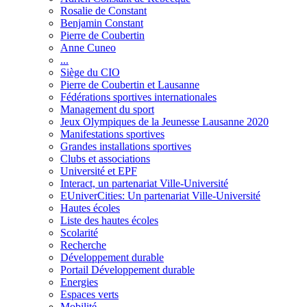
Rosalie de Constant
Benjamin Constant
Pierre de Coubertin
Anne Cuneo
...
Siège du CIO
Pierre de Coubertin et Lausanne
Fédérations sportives internationales
Management du sport
Jeux Olympiques de la Jeunesse Lausanne 2020
Manifestations sportives
Grandes installations sportives
Clubs et associations
Université et EPF
Interact, un partenariat Ville-Université
EUniverCities: Un partenariat Ville-Université
Hautes écoles
Liste des hautes écoles
Scolarité
Recherche
Développement durable
Portail Développement durable
Energies
Espaces verts
Mobilité