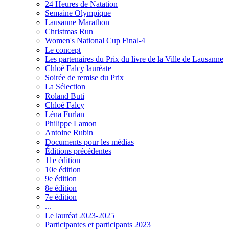
24 Heures de Natation
Semaine Olympique
Lausanne Marathon
Christmas Run
Women's National Cup Final-4
Le concept
Les partenaires du Prix du livre de la Ville de Lausanne
Chloé Falcy lauréate
Soirée de remise du Prix
La Sélection
Roland Buti
Chloé Falcy
Léna Furlan
Philippe Lamon
Antoine Rubin
Documents pour les médias
Éditions précédentes
11e édition
10e édition
9e édition
8e édition
7e édition
...
Le lauréat 2023-2025
Participantes et participants 2023