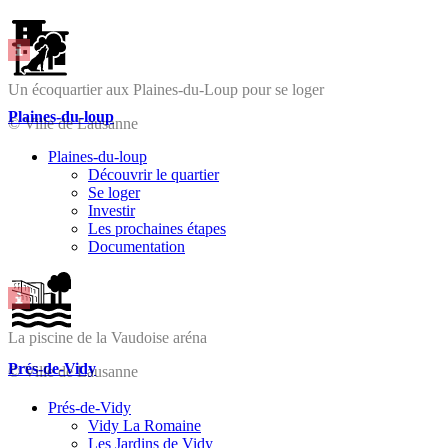
Un écoquartier aux Plaines-du-Loup pour se loger
Plaines-du-loup
© Ville de Lausanne
Plaines-du-loup
Découvrir le quartier
Se loger
Investir
Les prochaines étapes
Documentation
La piscine de la Vaudoise aréna
Prés-de-Vidy
© Ville de Lausanne
Prés-de-Vidy
Vidy La Romaine
Les Jardins de Vidy