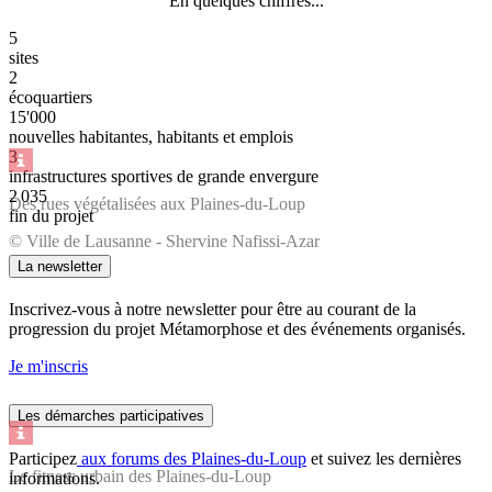
En quelques chiffres...
5
sites
2
écoquartiers
15'000
nouvelles habitantes, habitants et emplois
3
infrastructures sportives de grande envergure
2 035
Des rues végétalisées aux Plaines-du-Loup
fin du projet
© Ville de Lausanne - Shervine Nafissi-Azar
La newsletter
Inscrivez-vous à notre newsletter pour être au courant de la
progression du projet Métamorphose et des événements organisés.
Je m'inscris
Les démarches participatives
Participez
aux forums des Plaines-du-Loup
et suivez les dernières
Le fitness urbain des Plaines-du-Loup
informations.