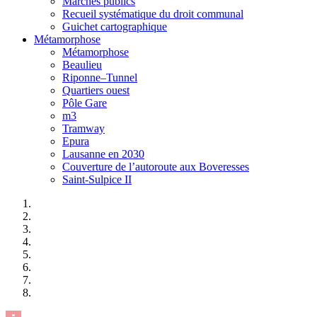
Marchés publics
Recueil systématique du droit communal
Guichet cartographique
Métamorphose
Métamorphose
Beaulieu
Riponne–Tunnel
Quartiers ouest
Pôle Gare
m3
Tramway
Epura
Lausanne en 2030
Couverture de l’autoroute aux Boveresses
Saint-Sulpice II