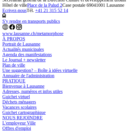
Hôtel de ville
Place de la Palud 2
Case postale 6904
1001 Lausanne
Ecrivez-nous
Tél.
+41 21 315 52 14
S'y rendre en transports publics
www.lausanne.ch
/metamorphose
À PROPOS
Portrait de Lausanne
Actualités municipales
Agenda des manifestations
Le Journal + newsletter
Plan de ville
Une suggestion? – Boîte à idées virtuelle
Annuaire de l'administration
PRATIQUE
Bienvenue à Lausanne
Adresses, numéros et infos utiles
Guichet virtuel
Déchets ménagers
Vacances scolaires
Guichet cartographique
NOUS REJOINDRE
L'employeur Ville
Offres d'emploi