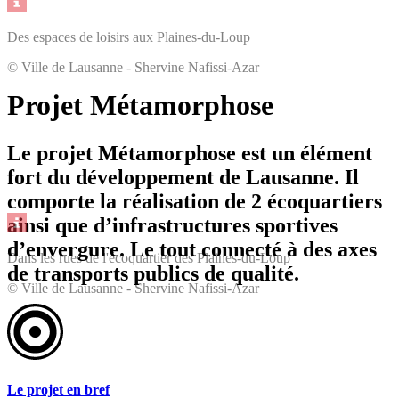
Des espaces de loisirs aux Plaines-du-Loup
© Ville de Lausanne - Shervine Nafissi-Azar
Projet Métamorphose
Le projet Métamorphose est un élément
fort du développement de Lausanne. Il
comporte la réalisation de 2 écoquartiers
ainsi que d’infrastructures sportives
d’envergure. Le tout connecté à des axes
Dans les rues de l'écoquartier des Plaines-du-Loup
de transports publics de qualité.
© Ville de Lausanne - Shervine Nafissi-Azar
Le projet en bref