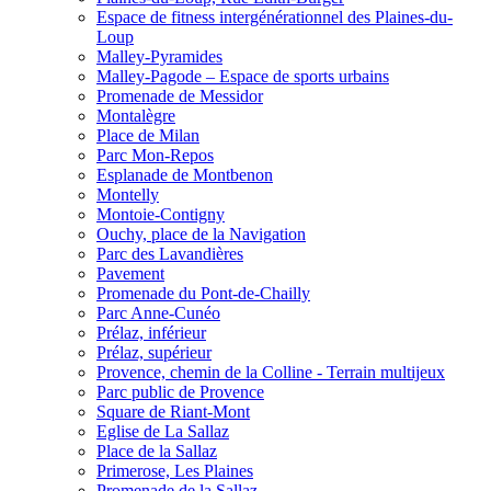
Espace de fitness intergénérationnel des Plaines-du-
Loup
Malley-Pyramides
Malley-Pagode – Espace de sports urbains
Promenade de Messidor
Montalègre
Place de Milan
Parc Mon-Repos
Esplanade de Montbenon
Montelly
Montoie-Contigny
Ouchy, place de la Navigation
Parc des Lavandières
Pavement
Promenade du Pont-de-Chailly
Parc Anne-Cunéo
Prélaz, inférieur
Prélaz, supérieur
Provence, chemin de la Colline - Terrain multijeux
Parc public de Provence
Square de Riant-Mont
Eglise de La Sallaz
Place de la Sallaz
Primerose, Les Plaines
Promenade de la Sallaz