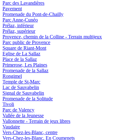
Parc des Lavandières
Pavement
Promenade du Pont-de-Chailly
Parc Anne-Cunéo
Prélaz, inférieur
Prélaz, supérieur
Provence, chemin de la Colline - Terrain multijeux
Parc public de Provence
Square de Riant-Mont
Eglise de La Sallaz
Place de la Sallaz
Primerose, Les Plaines
Promenade de la Sallaz
Rongimel
Temple de St-Marc
Lac de Sauvabelin
Signal de Sauvabelin
Promenade de la Solitude
Tivoli
Parc de Valency
Vallée de la Jeunesse
Vallonnette - Terrain de jeux libres
Vaudaire
Vers-Chez-les-Blanc, centre
Vers-Chez-les-Blanc, En Coumenets