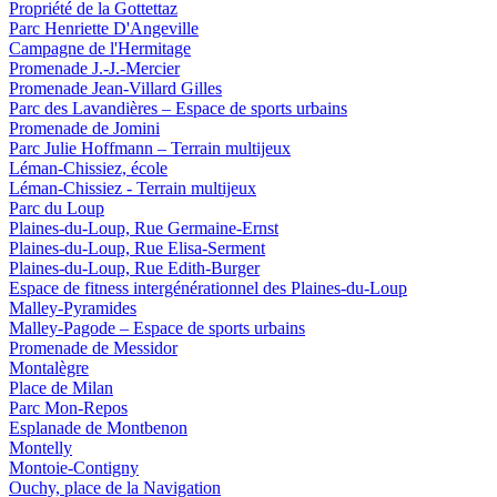
Propriété de la Gottettaz
Parc Henriette D'Angeville
Campagne de l'Hermitage
Promenade J.-J.-Mercier
Promenade Jean-Villard Gilles
Parc des Lavandières – Espace de sports urbains
Promenade de Jomini
Parc Julie Hoffmann – Terrain multijeux
Léman-Chissiez, école
Léman-Chissiez - Terrain multijeux
Parc du Loup
Plaines-du-Loup, Rue Germaine-Ernst
Plaines-du-Loup, Rue Elisa-Serment
Plaines-du-Loup, Rue Edith-Burger
Espace de fitness intergénérationnel des Plaines-du-Loup
Malley-Pyramides
Malley-Pagode – Espace de sports urbains
Promenade de Messidor
Montalègre
Place de Milan
Parc Mon-Repos
Esplanade de Montbenon
Montelly
Montoie-Contigny
Ouchy, place de la Navigation