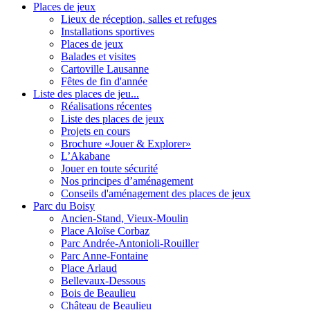
Places de jeux
Lieux de réception, salles et refuges
Installations sportives
Places de jeux
Balades et visites
Cartoville Lausanne
Fêtes de fin d'année
Liste des places de jeu...
Réalisations récentes
Liste des places de jeux
Projets en cours
Brochure «Jouer & Explorer»
L’Akabane
Jouer en toute sécurité
Nos principes d’aménagement
Conseils d'aménagement des places de jeux
Parc du Boisy
Ancien-Stand, Vieux-Moulin
Place Aloïse Corbaz
Parc Andrée-Antonioli-Rouiller
Parc Anne-Fontaine
Place Arlaud
Bellevaux-Dessous
Bois de Beaulieu
Château de Beaulieu