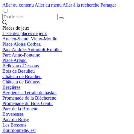
Aller au contenu
Aller au menu
Aller à la recherche
Partager
Places de jeux
Liste des places de jeux
Ancien-Stand, Vieux-Moulin
Place Aloïse Corbaz
Parc Andrée-Antonioli-Rouiller
Parc Anne-Fontaine
Place Arlaud
Bellevaux-Dessous
Bois de Beaulieu
Château de Beaulieu
Château de Béthusy
Bergières
Bergières - Terrain de basket
Promenade de la Blécherette
Promenade du Bois-Gentil
Parc de la Brouette
Boveresses
Parc du Boisy
Les Bossons
Bourdonnette, est