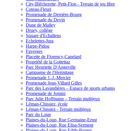
City-Blécherette, Petit-Flon - Terrain de jeu libre
Coteau-Fleuri
Promenade de Derrière-Bourg
Promenade du Devin
Dune de Malley
Druey, collège
Square d'Echallens
Echelettes-Jura
Harpe-Pidou
Faverges
Placette de Florency-Capelard
Propriété de la Gottettaz
Parc Henriette D'Angeville
Campagne de l'Hermitage
Promenade J.-J.-Mercier
Promenade Jean-Villard Gilles
Parc des Lavandières – Espace de sports urbains
Promenade de Jomini
Parc Julie Hoffmann – Terrain multijeux
Léman-Chissiez, école
Léman-Chissiez - Terrain multijeux
Parc du Loup
Plaines-du-Loup, Rue Germaine-Ernst
Plaines-du-Loup, Rue Elisa-Serment
Plaines-du-Loup, Rue Edith-Burger