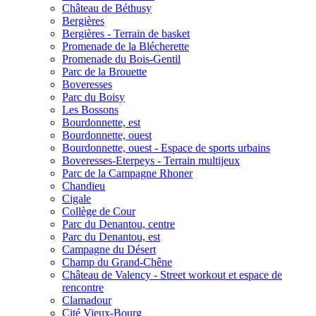
Château de Béthusy
Bergières
Bergières - Terrain de basket
Promenade de la Blécherette
Promenade du Bois-Gentil
Parc de la Brouette
Boveresses
Parc du Boisy
Les Bossons
Bourdonnette, est
Bourdonnette, ouest
Bourdonnette, ouest - Espace de sports urbains
Boveresses-Eterpeys - Terrain multijeux
Parc de la Campagne Rhoner
Chandieu
Cigale
Collège de Cour
Parc du Denantou, centre
Parc du Denantou, est
Campagne du Désert
Champ du Grand-Chêne
Château de Valency - Street workout et espace de
rencontre
Clamadour
Cité Vieux-Bourg