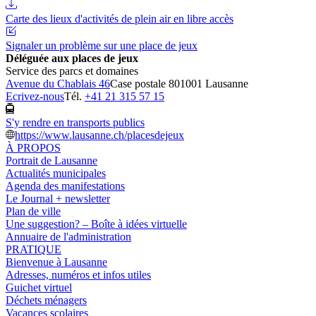
Carte des lieux d'activités de plein air en libre accès
Signaler un problème sur une place de jeux
Déléguée aux places de jeux
Service des parcs et domaines
Avenue du Chablais 46
Case postale 80
1001 Lausanne
Ecrivez-nous
Tél.
+41 21 315 57 15
S'y rendre en transports publics
https://www.lausanne.ch/placesdejeux
À PROPOS
Portrait de Lausanne
Actualités municipales
Agenda des manifestations
Le Journal + newsletter
Plan de ville
Une suggestion? – Boîte à idées virtuelle
Annuaire de l'administration
PRATIQUE
Bienvenue à Lausanne
Adresses, numéros et infos utiles
Guichet virtuel
Déchets ménagers
Vacances scolaires