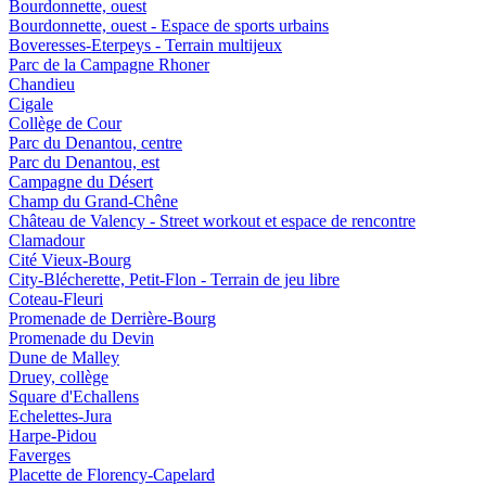
Bourdonnette, ouest
Bourdonnette, ouest - Espace de sports urbains
Boveresses-Eterpeys - Terrain multijeux
Parc de la Campagne Rhoner
Chandieu
Cigale
Collège de Cour
Parc du Denantou, centre
Parc du Denantou, est
Campagne du Désert
Champ du Grand-Chêne
Château de Valency - Street workout et espace de rencontre
Clamadour
Cité Vieux-Bourg
City-Blécherette, Petit-Flon - Terrain de jeu libre
Coteau-Fleuri
Promenade de Derrière-Bourg
Promenade du Devin
Dune de Malley
Druey, collège
Square d'Echallens
Echelettes-Jura
Harpe-Pidou
Faverges
Placette de Florency-Capelard