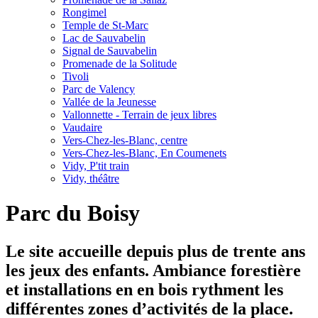
Rongimel
Temple de St-Marc
Lac de Sauvabelin
Signal de Sauvabelin
Promenade de la Solitude
Tivoli
Parc de Valency
Vallée de la Jeunesse
Vallonnette - Terrain de jeux libres
Vaudaire
Vers-Chez-les-Blanc, centre
Vers-Chez-les-Blanc, En Coumenets
Vidy, P'tit train
Vidy, théâtre
Parc du Boisy
Le site accueille depuis plus de trente ans
les jeux des enfants. Ambiance forestière
et installations en en bois rythment les
différentes zones d’activités de la place.