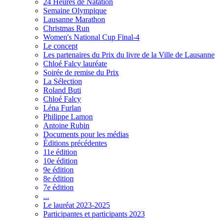
24 Heures de Natation
Semaine Olympique
Lausanne Marathon
Christmas Run
Women's National Cup Final-4
Le concept
Les partenaires du Prix du livre de la Ville de Lausanne
Chloé Falcy lauréate
Soirée de remise du Prix
La Sélection
Roland Buti
Chloé Falcy
Léna Furlan
Philippe Lamon
Antoine Rubin
Documents pour les médias
Éditions précédentes
11e édition
10e édition
9e édition
8e édition
7e édition
...
Le lauréat 2023-2025
Participantes et participants 2023