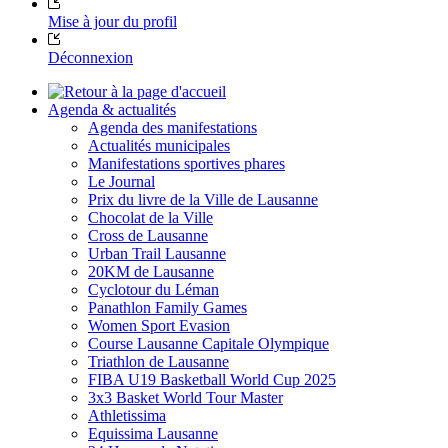
Mise à jour du profil
Déconnexion
Agenda & actualités
Agenda des manifestations
Actualités municipales
Manifestations sportives phares
Le Journal
Prix du livre de la Ville de Lausanne
Chocolat de la Ville
Cross de Lausanne
Urban Trail Lausanne
20KM de Lausanne
Cyclotour du Léman
Panathlon Family Games
Women Sport Evasion
Course Lausanne Capitale Olympique
Triathlon de Lausanne
FIBA U19 Basketball World Cup 2025
3x3 Basket World Tour Master
Athletissima
Equissima Lausanne