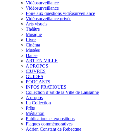
Vidéosurveillance
Vidéosurveillance
Foire aux questions vidéosurveillance
Vidéosurveillance privée
Arts visuels
Théâtre
Musique
Livre
Cinéma
Musées
Danse
ART EN VILLE
A PROPOS
ŒUVRES
GUIDES
PODCASTS
INFOS PRATIQUES
Collection d’art de la Ville de Lausanne
A propos
La Collection
Prêts
Médiation
Publications et expositions
Plaques commémoratives
Adrien Constant de Rebecque