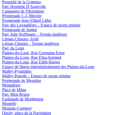
Propriété de la Gottettaz
Parc Henriette D'Angeville
Campagne de l'Hermitage
Promenade J.-J.-Mercier
Promenade Jean-Villard Gilles
Parc des Lavandières – Espace de sports urbains
Promenade de Jomini
Parc Julie Hoffmann – Terrain multijeux
Léman-Chissiez, école
Léman-Chissiez - Terrain multijeux
Parc du Loup
Plaines-du-Loup, Rue Germaine-Ernst
Plaines-du-Loup, Rue Elisa-Serment
Plaines-du-Loup, Rue Edith-Burger
Espace de fitness intergénérationnel des Plaines-du-Loup
Malley-Pyramides
Malley-Pagode – Espace de sports urbains
Promenade de Messidor
Montalègre
Place de Milan
Parc Mon-Repos
Esplanade de Montbenon
Montelly
Montoie-Contigny
Ouchy, place de la Navigation