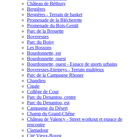
Château de Béthusy
Bergières
Bergières - Terrain de basket
Promenade de la Blécherette
Promenade du Bois-Gentil
Parc de la Brouette
Boveresses
Parc du Boisy
Les Bossons
Bourdonnette, est
Bourdonnette, ouest
Bourdonnette, ouest - Espace de sports urbains
Boveresses-Eterpeys - Terrain multijeux
Parc de la Campagne Rhoner
Chandieu
Cigale
Collège de Cour
Parc du Denantou, centre
Parc du Denantou, est
Campagne du Désert
Champ du Grand-Chêne
Château de Valency - Street workout et espace de
rencontre
Clamadour
Cité Vieux-Bourg