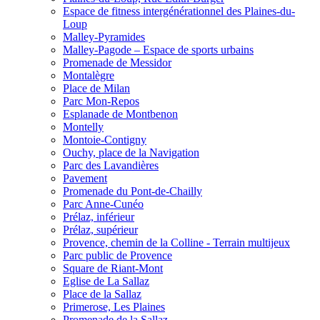
Espace de fitness intergénérationnel des Plaines-du-
Loup
Malley-Pyramides
Malley-Pagode – Espace de sports urbains
Promenade de Messidor
Montalègre
Place de Milan
Parc Mon-Repos
Esplanade de Montbenon
Montelly
Montoie-Contigny
Ouchy, place de la Navigation
Parc des Lavandières
Pavement
Promenade du Pont-de-Chailly
Parc Anne-Cunéo
Prélaz, inférieur
Prélaz, supérieur
Provence, chemin de la Colline - Terrain multijeux
Parc public de Provence
Square de Riant-Mont
Eglise de La Sallaz
Place de la Sallaz
Primerose, Les Plaines
Promenade de la Sallaz