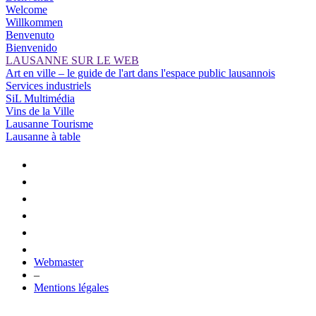
Welcome
Willkommen
Benvenuto
Bienvenido
LAUSANNE SUR LE WEB
Art en ville – le guide de l'art dans l'espace public lausannois
Services industriels
SiL Multimédia
Vins de la Ville
Lausanne Tourisme
Lausanne à table
Webmaster
–
Mentions légales