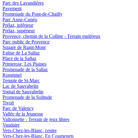
Parc des Lavandières
Pavement
Promenade du Pont-de-Chailly
Parc Anne-Cunéo
Prélaz, inférieur
Prélaz, supérieur
Provence, chemin de la Colline - Terrain multijeux
Parc public de Provence
Square de Riant-Mont
Eglise de La Sallaz
Place de la Sallaz
Primerose, Les Plaines
Promenade de la Sallaz
Rongimel
Temple de St-Marc
Lac de Sauvabelin
Signal de Sauvabelin
Promenade de la Solitude
Tivoli
Parc de Valency
Vallée de la Jeunesse
Vallonnette - Terrain de jeux libres
Vaudaire
Vers-Chez-les-Blanc, centre
Vers-Chez-les-Blanc, En Coumenets