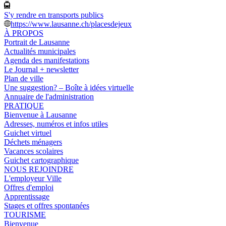
S'y rendre en transports publics
https://www.lausanne.ch/placesdejeux
À PROPOS
Portrait de Lausanne
Actualités municipales
Agenda des manifestations
Le Journal + newsletter
Plan de ville
Une suggestion? – Boîte à idées virtuelle
Annuaire de l'administration
PRATIQUE
Bienvenue à Lausanne
Adresses, numéros et infos utiles
Guichet virtuel
Déchets ménagers
Vacances scolaires
Guichet cartographique
NOUS REJOINDRE
L'employeur Ville
Offres d'emploi
Apprentissage
Stages et offres spontanées
TOURISME
Bienvenue