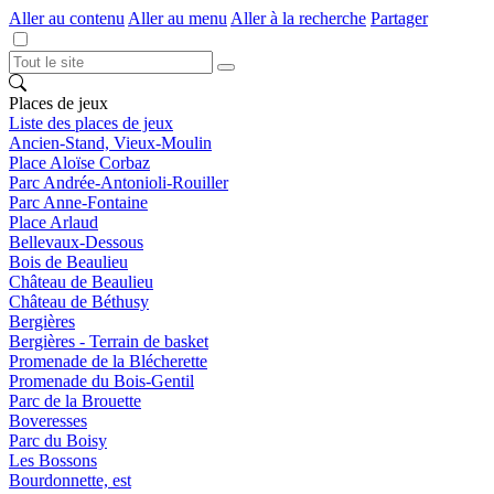
Aller au contenu
Aller au menu
Aller à la recherche
Partager
Places de jeux
Liste des places de jeux
Ancien-Stand, Vieux-Moulin
Place Aloïse Corbaz
Parc Andrée-Antonioli-Rouiller
Parc Anne-Fontaine
Place Arlaud
Bellevaux-Dessous
Bois de Beaulieu
Château de Beaulieu
Château de Béthusy
Bergières
Bergières - Terrain de basket
Promenade de la Blécherette
Promenade du Bois-Gentil
Parc de la Brouette
Boveresses
Parc du Boisy
Les Bossons
Bourdonnette, est