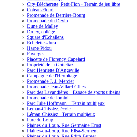
City-Blécherette, Petit-Flon - Terrain de jeu libre
Coteau-Fleuri
Promenade de Derrière-Bourg
Promenade du Devin
Dune de Malley
Druey, collège
Square d'Echallens
Echelettes-Jura
Harpe-Pidou
Faverges
Placette de Florency-Capelard
Propriété de la Gottettaz
Parc Henriette D'Angeville
Campagne de l'Hermitage
Promenade J.-J.-Mercier
Promenade Jean-Villard Gilles
Parc des Lavandières – Espace de sports urbains
Promenade de Jomini
Parc Julie Hoffmann – Terrain multijeux
Léman-Chissiez, école
Léman-Chissiez - Terrain multijeux
Parc du Loup
Plaines-du-Loup, Rue Germaine-Ernst
Plaines-du-Loup, Rue Elisa-Serment
Plaines-du-Loup, Rue Edith-Burger