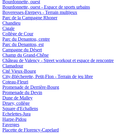
Bourdonnette, ouest
Bourdonnette, ouest - Espace de sports urbains
Boveresses-Eterpeys - Terrain multijeux
Parc de la Campagne Rhoner
Chandieu
Cigale
Collège de Cour
Parc du Denantou, centre
Parc du Denantou, est
Campagne du Désert
Champ du Grand-Chêne
Château de Valency - Street workout et espace de rencontre
Clamadour
Cité Vieux-Bourg
City-Blécherette, Petit-Flon - Terrain de jeu libre
Coteau-Fleuri
Promenade de Derrière-Bourg
Promenade du Devin
Dune de Malley
Druey, collège
Square d'Echallens
Echelettes-Jura
Harpe-Pidou
Faverges
Placette de Florency-Capelard